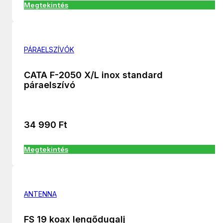
Megtekintés
PÁRAELSZÍVÓK
CATA F-2050 X/L inox standard
páraelszívó
34 990
Ft
Megtekintés
ANTENNA
FS 19 koax lengődugalj