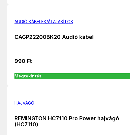
AUDIÓ KÁBELEK/ÁTALAKÍTÓK
CAGP22200BK20 Audió kábel
990
Ft
Megtekintés
HAJVÁGÓ
REMINGTON HC7110 Pro Power hajvágó
(HC7110)