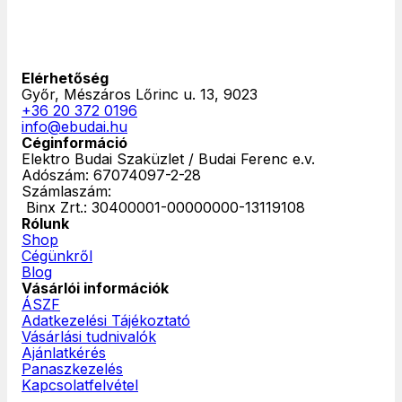
Elérhetőség
Győr, Mészáros Lőrinc u. 13, 9023
+36 20 372 0196
info@ebudai.hu
Céginformáció
Elektro Budai Szaküzlet / Budai Ferenc e.v.
Adószám: 67074097-2-28
Számlaszám:
‎ Binx Zrt.: 30400001-00000000-13119108
Rólunk
Shop
Cégünkről
Blog
Vásárlói információk
ÁSZF
Adatkezelési Tájékoztató
Vásárlási tudnivalók
Ajánlatkérés
Panaszkezelés
Kapcsolatfelvétel