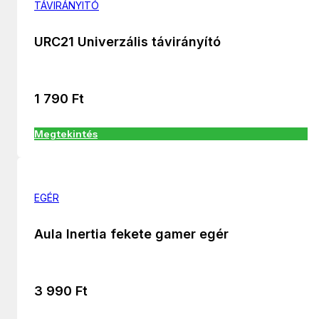
TÁVIRÁNYITÓ
URC21 Univerzális távirányító
1 790
Ft
Megtekintés
EGÉR
Aula Inertia fekete gamer egér
3 990
Ft