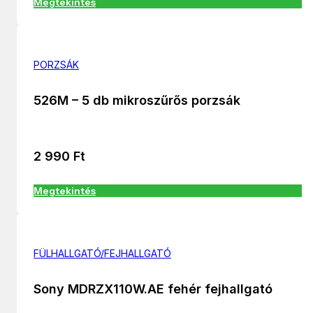
Megtekintés
PORZSÁK
526M – 5 db mikroszűrős porzsák
2 990
Ft
Megtekintés
FÜLHALLGATÓ/FEJHALLGATÓ
Sony MDRZX110W.AE fehér fejhallgató