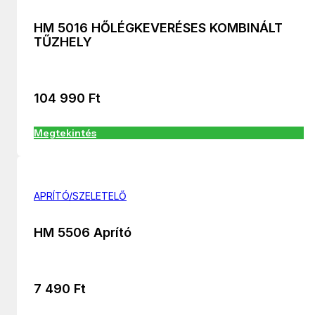
HM 5016 HŐLÉGKEVERÉSES KOMBINÁLT
TŰZHELY
104 990
Ft
Megtekintés
APRÍTÓ/SZELETELŐ
HM 5506 Aprító
7 490
Ft