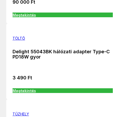
90 000
Ft
Megtekintés
TÖLTŐ
Delight 55043BK hálózati adapter Type-C
PD18W gyor
3 490
Ft
Megtekintés
TŰZHELY