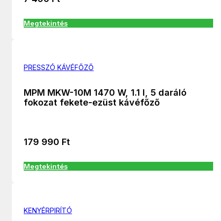
Megtekintés
PRESSZÓ KÁVÉFŐZŐ
MPM MKW-10M 1470 W, 1.1 l, 5 daráló
fokozat fekete-ezüst kávéfőző
179 990
Ft
Megtekintés
KENYÉRPIRÍTÓ