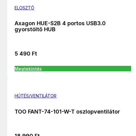
ELOSZTÓ
Axagon HUE-S2B 4 portos USB3.0
gyorstöltő HUB
5 490
Ft
Megtekintés
HÚTÉS/VENTILÁTOR
TOO FANT-74-101-W-T oszlopventilátor
18 990
Ft