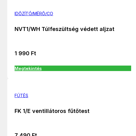
IDŐZÍTÓ/MÉRŐ/CO
NVT1/WH Túlfeszültség védett aljzat
1 990
Ft
Megtekintés
FÚTÉS
FK 1/E ventillátoros fűtőtest
7 490
Ft