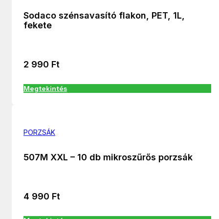
Sodaco szénsavasító flakon, PET, 1L,
fekete
2 990
Ft
Megtekintés
PORZSÁK
507M XXL – 10 db mikroszűrős porzsák
4 990
Ft