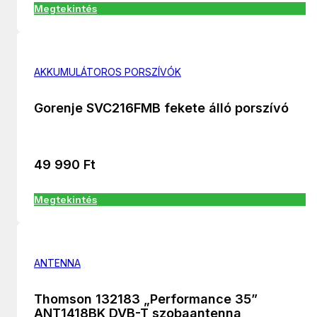
Megtekintés
AKKUMULÁTOROS PORSZÍVÓK
Gorenje SVC216FMB fekete álló porszívó
49 990
Ft
Megtekintés
ANTENNA
Thomson 132183 „Performance 35”
ANT1418BK DVB-T szobaantenna