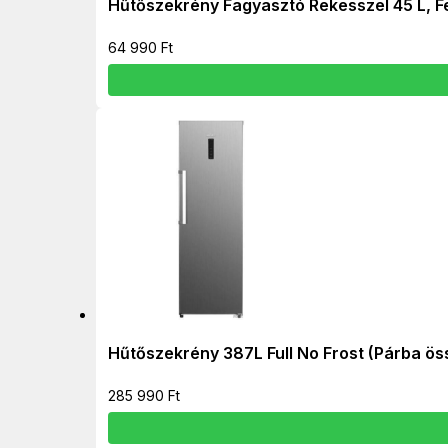
Hűtőszekrény Fagyasztó Rekesszel 45 L, 
64 990
Ft
Hűtőszekrény 387L Full No Frost (Párba ö
285 990
Ft