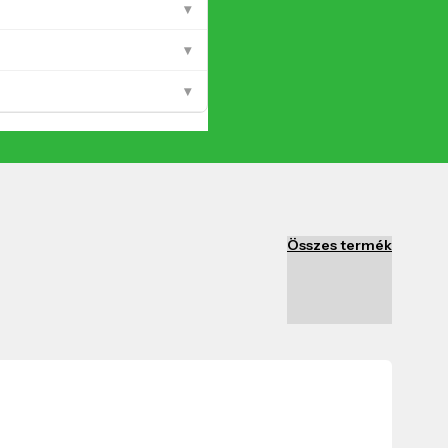
▾
▾
▾
Összes termék