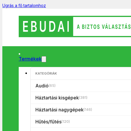
Ugrás a fő tartalomhoz
Termékek
KATEGÓRIÁK
Keresés
...
Audió
(65)
Háztartási kisgépek
(381)
Termék kategóriák
Háztartási nagygépek
(146)
Hűtés/fűtés
(120)