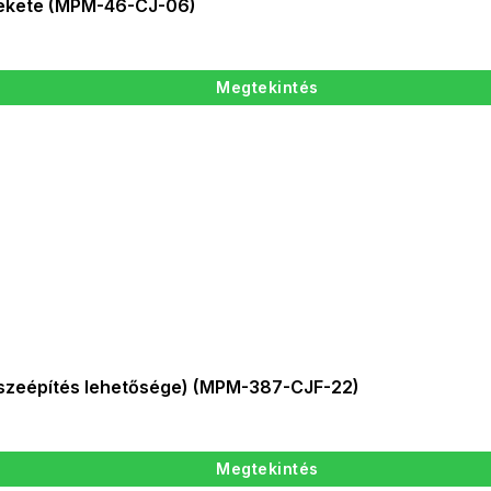
Fekete (MPM-46-CJ-06)
Megtekintés
sszeépítés lehetősége) (MPM-387-CJF-22)
Megtekintés