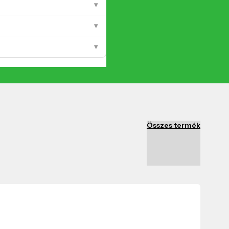
▾
▾
▾
Összes termék