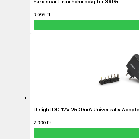
Euro scart mini hdmi adapter 3995
3 995
Ft
Delight DC 12V 2500mA Univerzális Adapt
7 990
Ft