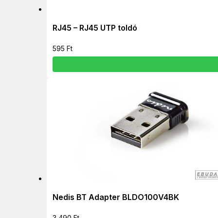
RJ45 – RJ45 UTP toldó
595
Ft
Nedis BT Adapter BLDO100V4BK
3 490
Ft