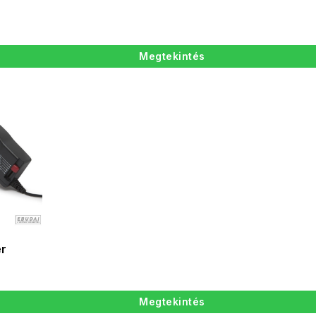
Megtekintés
er
Megtekintés