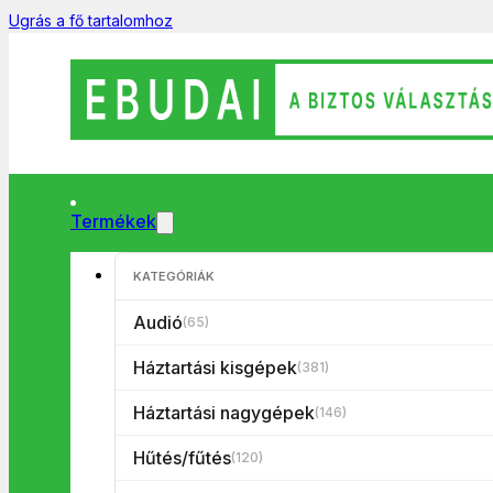
Ugrás a fő tartalomhoz
Termékek
KATEGÓRIÁK
Keresés
...
Audió
(65)
Háztartási kisgépek
(381)
Termék kategóriák
Háztartási nagygépek
(146)
Hűtés/fűtés
(120)