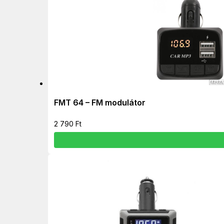
FMT 64 – FM modulátor
2 790
Ft