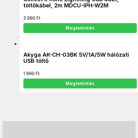
töltőkábel, 2m MDCU-IPH-W2M
3 990
Ft
Megtekintés
Akyga AK-CH-03BK 5V/1A/5W hálózati
USB töltő
1 990
Ft
Megtekintés