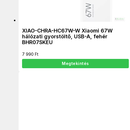
XIAO-CHRA-HC67W-W Xiaomi 67W
hálózati gyorstöltő, USB-A, fehér
BHR07SKEU
7 990
Ft
Megtekintés