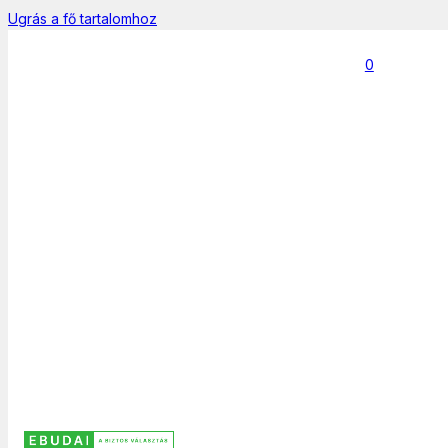
Ugrás a fő tartalomhoz
0
Főoldal
Kommunikáció
Töltő
Szűrők
Keresés
...
Színek
Nincs elérhető érték.