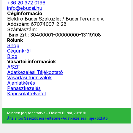
+36 20 372 0196
info@ebudai.hu
Céginformáció
Elektro Budai Szaküzlet / Budai Ferenc e.v.
Adószám: 67074097-2-28
Számlaszám:
‎ Binx Zrt.: 30400001-00000000-13119108
Rólunk
Shop
Cégünkről
Blog
Vásárlói információk
ÁSZF
Adatkezelési Tájékoztató
Vásárlási tudnivalók
Ajánlatkérés
Panaszkezelés
Kapcsolatfelvétel
Minden jog fenntartva – Elektro Budai, 2026©
Általános Szerződési Feltételek
Adatkezelési Tájékoztató