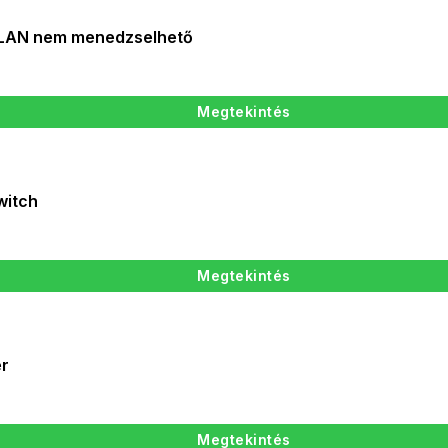
 LAN nem menedzselhető
Megtekintés
witch
Megtekintés
er
Megtekintés