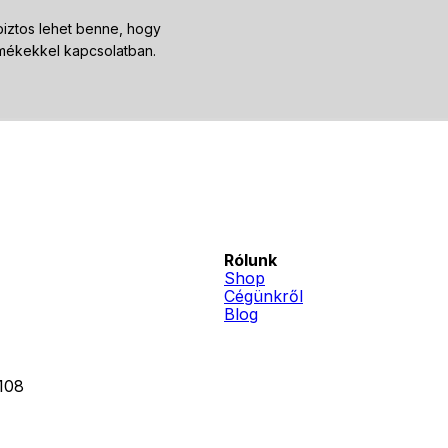
iztos lehet benne, hogy
ermékekkel kapcsolatban.
Rólunk
Shop
Cégünkről
Blog
108