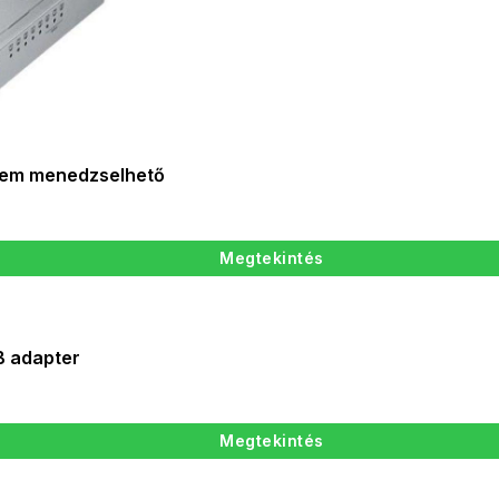
nem menedzselhető
Megtekintés
B adapter
Megtekintés