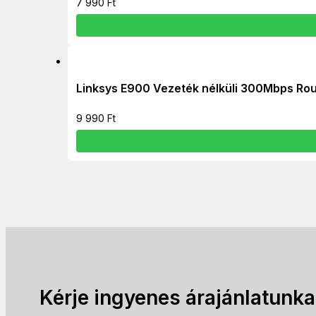
7 990
Ft
Linksys E900 Vezeték nélküli 300Mbps Rou
9 990
Ft
Kérje ingyenes árajánlatunka