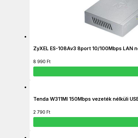
ZyXEL ES-108Av3 8port 10/100Mbps LAN 
8 990
Ft
Tenda W311MI 150Mbps vezeték nélküli US
2 790
Ft