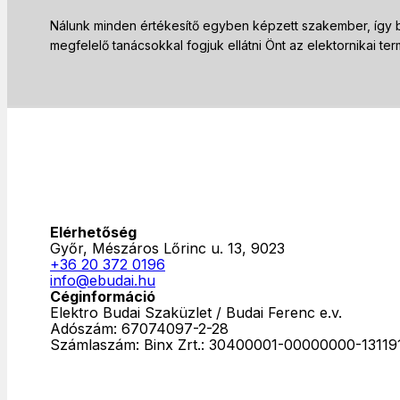
Nálunk minden értékesítő egyben képzett szakember, így b
megfelelő tanácsokkal fogjuk ellátni Önt az elektornikai t
Elérhetőség
Győr, Mészáros Lőrinc u. 13, 9023
+36 20 372 0196
info@ebudai.hu
Céginformáció
Elektro Budai Szaküzlet / Budai Ferenc e.v.
Adószám: 67074097-2-28
Számlaszám:
‎ Binx Zrt.: 30400001-00000000-13119