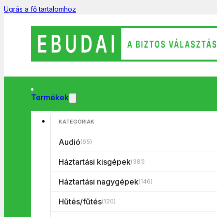
Ugrás a fő tartalomhoz
Termékek
KATEGÓRIÁK
Keresés
...
Audió
(65)
Háztartási kisgépek
(381)
Termék kategóriák
Háztartási nagygépek
(146)
Hűtés/fűtés
(120)