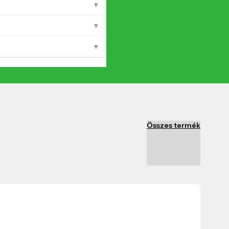
▾
▾
▾
Összes termék