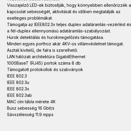
Visszajelző LED-ek biztosítják, hogy könnyebben ellenőrizzék a
kapcsolat sebességét, aktivitását és időben megtalálják az
esetleges problémákat.
Támogatja az IEEE802.3x teljes duplex adatáramlás-vezérlést é
a fél-duplex ellennyomású adatáramlás-szabályozást.
Hurok detektálás és hurokmegelőzés támogatása.
Minden egyes porthoz akár 4KV-os villámvédelmet támogat.
Asztali kivitelű, de falra is szerelhető.
LAN hálózati architektúra GigabitEthernet
1000BaseT (RJ45) portok száma 8 db
Támogatott protokollok és szabványok
IEEE 802.3
IEEE 802.3u
IEEE 802.3x
IEEE 802.3ab
MAC cím tábla mérete 4K
Busz sebesség 16 Gbit/s
Sávszélesség 11.9 mpps