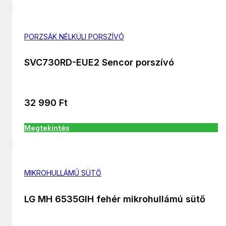
PORZSÁK NÉLKÜLI PORSZÍVÓ
SVC730RD-EUE2 Sencor porszívó
32 990
Ft
Megtekintés
MIKROHULLÁMÚ SÜTŐ
LG MH 6535GIH fehér mikrohullámú sütő