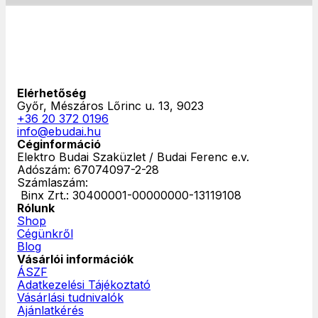
Elérhetőség
Győr, Mészáros Lőrinc u. 13, 9023
+36 20 372 0196
info@ebudai.hu
Céginformáció
Elektro Budai Szaküzlet / Budai Ferenc e.v.
Adószám: 67074097-2-28
Számlaszám:
‎ Binx Zrt.: 30400001-00000000-13119108
Rólunk
Shop
Cégünkről
Blog
Vásárlói információk
ÁSZF
Adatkezelési Tájékoztató
Vásárlási tudnivalók
Ajánlatkérés