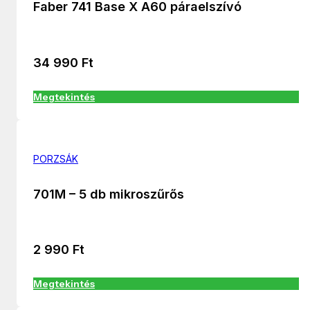
Faber 741 Base X A60 páraelszívó
34 990
Ft
Megtekintés
PORZSÁK
701M – 5 db mikroszűrős
2 990
Ft
Megtekintés