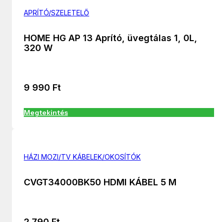
APRÍTÓ/SZELETELŐ
HOME HG AP 13 Aprító, üvegtálas 1, 0L,
320 W
9 990
Ft
Megtekintés
HÁZI MOZI/TV KÁBELEK/OKOSÍTÓK
CVGT34000BK50 HDMI KÁBEL 5 M
2 790
Ft