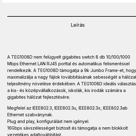
Leírás
A TEG1008D nem felügyelt gigabites switch 8 db 10/100/1000
Mbps Ethernet LAN RJ45 porttal és automatikus felismeréssel
rendelkezik. A TEG1008D támogatja a 9k Jumbo Frame-et, hog
maximalizálja a nagy fájlok továbbításának sebességét a hálózat
teljesítmény növelése érdekében. A TEG1008D ideális választás
a kis- és középvállalkozások, iskolák, kis irodák számára a
gigabites hálózat fejlesztésére.
Megfelel az IEEE802.3, IEEE802.3u, IEEE802.3x, IEEE802.3ab
Ethernet szabványnak.
Plug and play, konfigurálást nem igényel.
16Gbps sávszélességet biztosít és támogatja a nem blokkolt
vezetékes adattovábbítást.