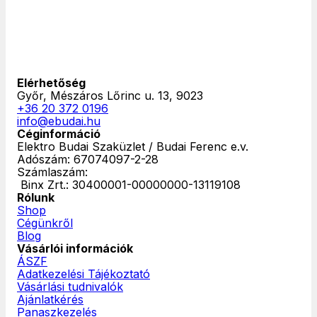
Elérhetőség
Győr, Mészáros Lőrinc u. 13, 9023
+36 20 372 0196
info@ebudai.hu
Céginformáció
Elektro Budai Szaküzlet / Budai Ferenc e.v.
Adószám: 67074097-2-28
Számlaszám:
‎ Binx Zrt.: 30400001-00000000-13119108
Rólunk
Shop
Cégünkről
Blog
Vásárlói információk
ÁSZF
Adatkezelési Tájékoztató
Vásárlási tudnivalók
Ajánlatkérés
Panaszkezelés