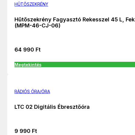
HŰTŐSZEKRÉNY
Hűtőszekrény Fagyasztó Rekesszel 45 L, Fek
(MPM-46-CJ-06)
64 990
Ft
Megtekintés
RÁDIÓS ÓRA/ÓRA
LTC 02 Digitális Ébresztőóra
9 990
Ft