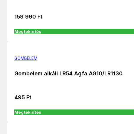
159 990
Ft
Megtekintés
GOMBELEM
Gombelem alkáli LR54 Agfa AG10/LR1130
495
Ft
Megtekintés