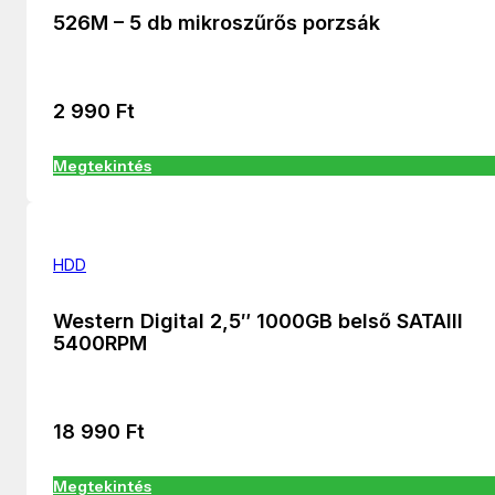
526M – 5 db mikroszűrős porzsák
2 990
Ft
Megtekintés
HDD
Western Digital 2,5″ 1000GB belső SATAIII
5400RPM
18 990
Ft
Megtekintés