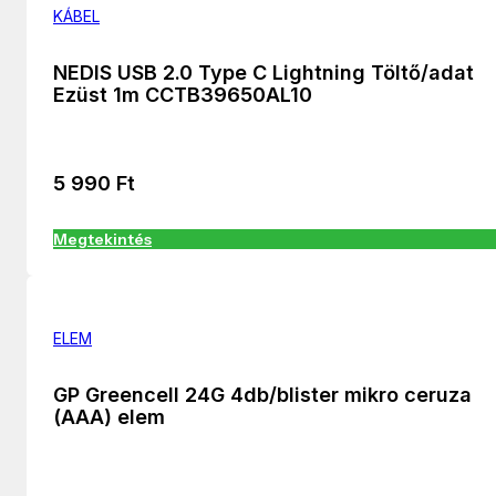
KÁBEL
NEDIS USB 2.0 Type C Lightning Töltő/adat
Ezüst 1m CCTB39650AL10
5 990
Ft
Megtekintés
ELEM
GP Greencell 24G 4db/blister mikro ceruza
(AAA) elem