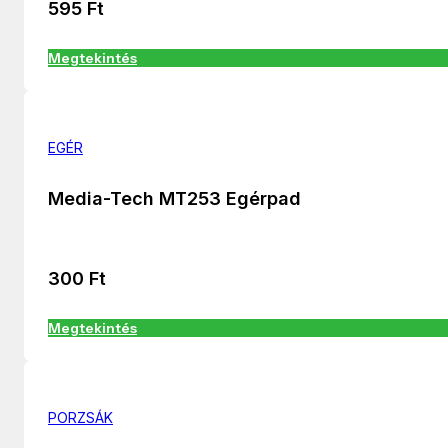
595
Ft
Megtekintés
EGÉR
Media-Tech MT253 Egérpad
300
Ft
Megtekintés
PORZSÁK