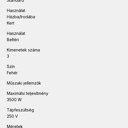
Standard
Használat
Házba/Irodába
Kert
Használat
Beltéri
Kimenetek száma
3
Szín
Fehér
Műszaki jellemzők
Maximálsi teljesítmény
3500 W
Tápfeszültség
250 V
Méretek