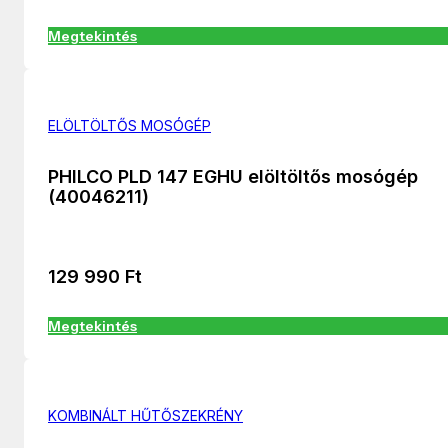
Megtekintés
ELÖLTÖLTŐS MOSÓGÉP
PHILCO PLD 147 EGHU elöltöltős mosógép
(40046211)
129 990
Ft
Megtekintés
KOMBINÁLT HŰTŐSZEKRÉNY