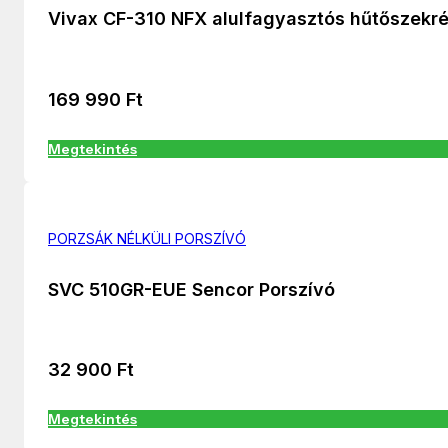
Vivax CF-310 NFX alulfagyasztós hűtőszekr
169 990
Ft
Megtekintés
PORZSÁK NÉLKÜLI PORSZÍVÓ
SVC 510GR-EUE Sencor Porszívó
32 900
Ft
Megtekintés