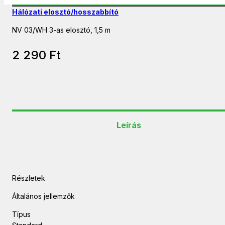
Hálózati elosztó/hosszabbító
NV 03/WH 3-as elosztó, 1,5 m
2 290
Ft
Leírás
Részletek
Általános jellemzők
Típus