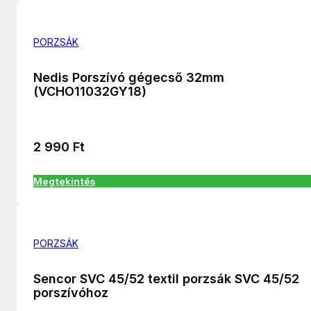
PORZSÁK
Nedis Porszívó gégecső 32mm
(VCHO11032GY18)
2 990
Ft
Megtekintés
PORZSÁK
Sencor SVC 45/52 textil porzsák SVC 45/52
porszívóhoz