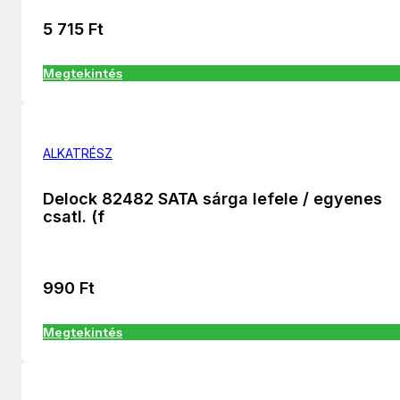
5 715
Ft
Megtekintés
ALKATRÉSZ
Delock 82482 SATA sárga lefele / egyenes
csatl. (f
990
Ft
Megtekintés