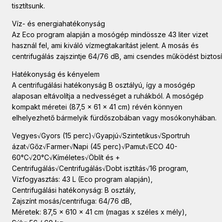
tisztítsunk.
Víz- és energiahatékonyság
Az Eco program alapján a mosógép mindössze 43 liter vizet
használ fel, ami kiváló vízmegtakarítást jelent. A mosás és
centrifugálás zajszintje 64/76 dB, ami csendes működést biztosí
Hatékonyság és kényelem
A centrifugálási hatékonyság B osztályú, így a mosógép
alaposan eltávolítja a nedvességet a ruhákból. A mosógép
kompakt méretei (87,5 x 61 x 41 cm) révén könnyen
elhelyezhető bármelyik fürdőszobában vagy mosókonyhában.
Vegyes√Gyors (15 perc)√Gyapjú√Szintetikus√Sportruh
ázat√Gőz√Farmer√Napi (45 perc)√Pamut√ECO 40-
60°C√20°C√Kíméletes√Öblít és +
Centrifugálás√Centrifugálás√Dobt isztítás√16 program,
Vízfogyasztás: 43 L (Eco program alapján),
Centrifugálási hatékonyság: B osztály,
Zajszínt mosás/centrifuga: 64/76 dB,
Méretek: 87,5 x 610 x 41 cm (magas x széles x mély),