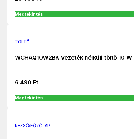
Megtekintés
TÖLTŐ
WCHAQ10W2BK Vezeték nélküli töltő 10 W
6 490
Ft
Megtekintés
REZSÓ/FŐZŐLAP