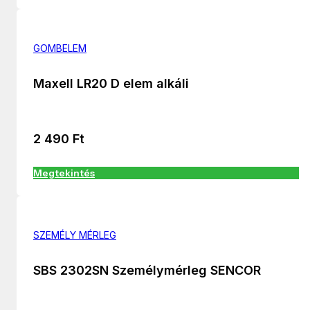
GOMBELEM
Maxell LR20 D elem alkáli
2 490
Ft
Megtekintés
SZEMÉLY MÉRLEG
SBS 2302SN Személymérleg SENCOR