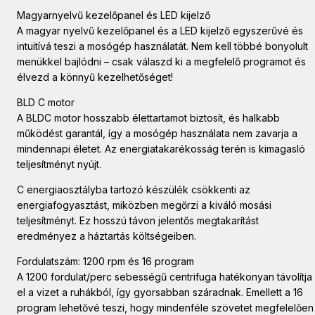
Magyarnyelvű kezelőpanel és LED kijelző
A magyar nyelvű kezelőpanel és a LED kijelző egyszerűvé és
intuitívá teszi a mosógép használatát. Nem kell többé bonyolult
menükkel bajlódni – csak válaszd ki a megfelelő programot és
élvezd a könnyű kezelhetőséget!
BLD C motor
A BLDC motor hosszabb élettartamot biztosít, és halkabb
működést garantál, így a mosógép használata nem zavarja a
mindennapi életet. Az energiatakarékosság terén is kimagasló
teljesítményt nyújt.
C energiaosztályba tartozó készülék csökkenti az
energiafogyasztást, miközben megőrzi a kiváló mosási
teljesítményt. Ez hosszú távon jelentős megtakarítást
eredményez a háztartás költségeiben.
Fordulatszám: 1200 rpm és 16 program
A 1200 fordulat/perc sebességű centrifuga hatékonyan távolítja
el a vizet a ruhákból, így gyorsabban száradnak. Emellett a 16
program lehetővé teszi, hogy mindenféle szövetet megfelelően