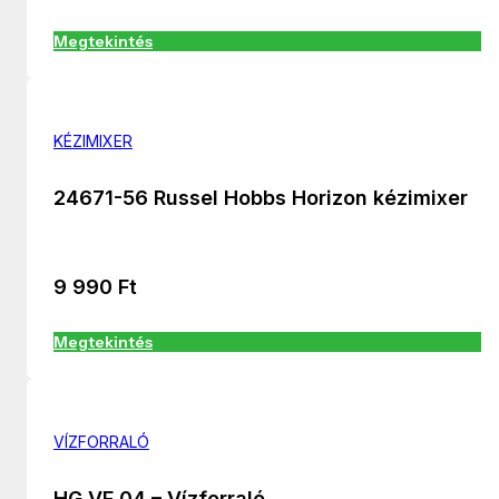
Megtekintés
KÉZIMIXER
24671-56 Russel Hobbs Horizon kézimixer
9 990
Ft
Megtekintés
VÍZFORRALÓ
HG VF 04 – Vízforraló