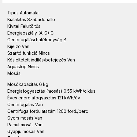
Típus Automata
Kialakítás Szabadonálló
Kivitel Felültöltős
Energiaosztály (A-G) C
Centrifugálási hatékonyság B
Kijelző Van
Szárító funkció Nincs
Késleltetett indítás/befejezés Van
Aquastop Nincs
Mosás
Mosókapacitás 6 kg
Energiafogyasztás (mosás) 0.55 kWh/ciklus
Éves energiafogyasztás 121 kWh/év
Centrifugálás Van
Centrifuga fordulatszám 1200 ford./perc
Gyors mosás Van
Pamut mosás Van
Gyapjú mosás Van