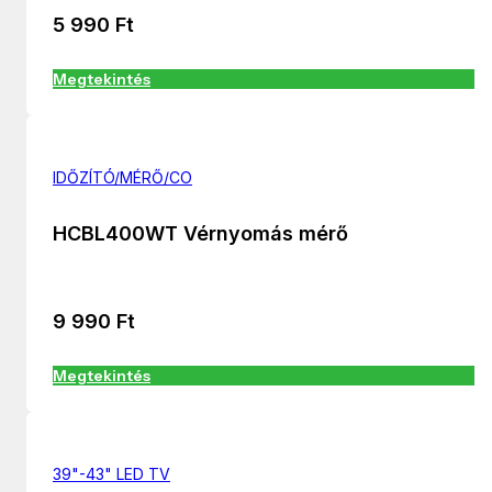
5 990
Ft
Megtekintés
IDŐZÍTÓ/MÉRŐ/CO
HCBL400WT Vérnyomás mérő
9 990
Ft
Megtekintés
39"-43" LED TV