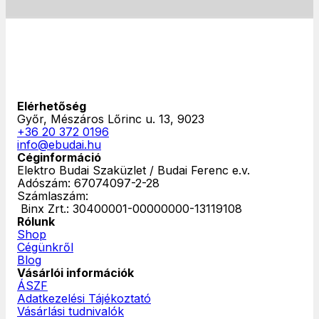
Elérhetőség
Győr, Mészáros Lőrinc u. 13, 9023
+36 20 372 0196
info@ebudai.hu
Céginformáció
Elektro Budai Szaküzlet / Budai Ferenc e.v.
Adószám: 67074097-2-28
Számlaszám:
‎ Binx Zrt.: 30400001-00000000-13119108
Rólunk
Shop
Cégünkről
Blog
Vásárlói információk
ÁSZF
Adatkezelési Tájékoztató
Vásárlási tudnivalók