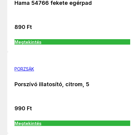
Hama 54766 fekete egérpad
890
Ft
Megtekintés
PORZSÁK
Porszívó illatosító, citrom, 5
990
Ft
Megtekintés