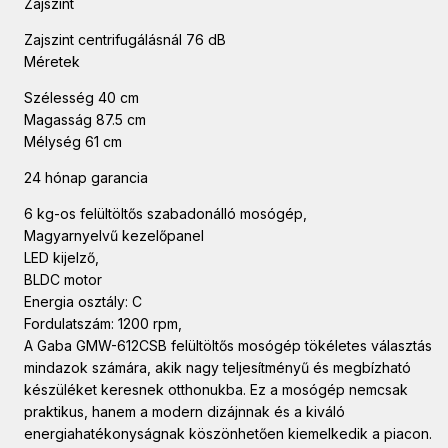
Zajszint
Zajszint centrifugálásnál 76 dB
Méretek
Szélesség 40 cm
Magasság 87.5 cm
Mélység 61 cm
24 hónap garancia
6 kg-os felültöltős szabadonálló mosógép,
Magyarnyelvű kezelőpanel
LED kijelző,
BLDC motor
Energia osztály: C
Fordulatszám: 1200 rpm,
A Gaba GMW-612CSB felültöltős mosógép tökéletes választás
mindazok számára, akik nagy teljesítményű és megbízható
készüléket keresnek otthonukba. Ez a mosógép nemcsak
praktikus, hanem a modern dizájnnak és a kiváló
energiahatékonyságnak köszönhetően kiemelkedik a piacon.