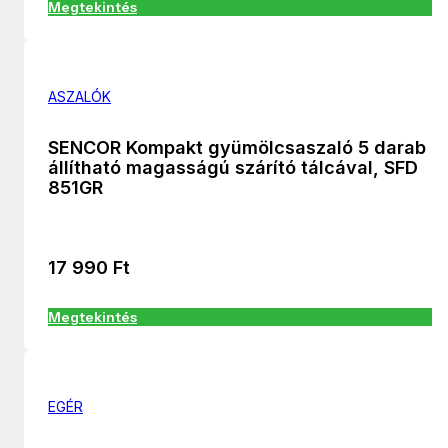
Megtekintés
ASZALÓK
SENCOR Kompakt gyümölcsaszaló 5 darab
állítható magasságú szárító tálcával, SFD
851GR
17 990
Ft
Megtekintés
EGÉR