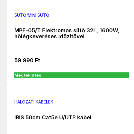
SÜTŐ/MINI SÜTŐ
MPE-05/T Elektromos sütő 32L, 1600W,
hőlégkeveréses időzítővel
59 990
Ft
Megtekintés
HÁLÓZATI KÁBELEK
IRIS 50cm Cat5e U/UTP kábel