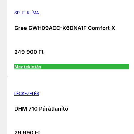
SPLIT KLÍMA
Gree GWH09ACC-K6DNA1F Comfort X
249 900
Ft
Megtekintés
LÉGKEZELÉS
DHM 710 Párátlanító
29 990
Ft