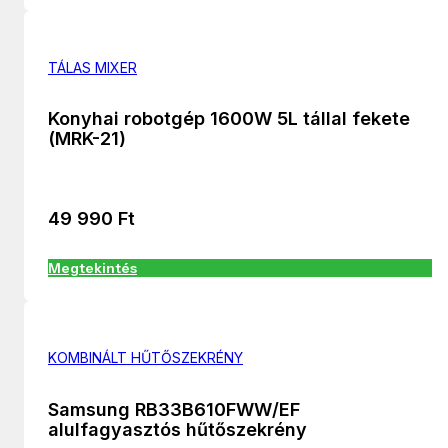
TÁLAS MIXER
Konyhai robotgép 1600W 5L tállal fekete
(MRK-21)
49 990
Ft
Megtekintés
KOMBINÁLT HŰTŐSZEKRÉNY
Samsung RB33B610FWW/EF
alulfagyasztós hűtőszekrény