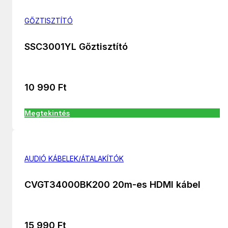
GŐZTISZTÍTÓ
SSC3001YL Gőztisztító
10 990
Ft
Megtekintés
AUDIÓ KÁBELEK/ÁTALAKÍTÓK
CVGT34000BK200 20m-es HDMI kábel
15 990
Ft