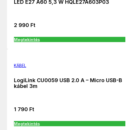
LED E27 A60 5,3 W HQLE27A603P03
2 990
Ft
Megtekintés
KÁBEL
LogiLink CU0059 USB 2.0 A – Micro USB-B
kábel 3m
1 790
Ft
Megtekintés