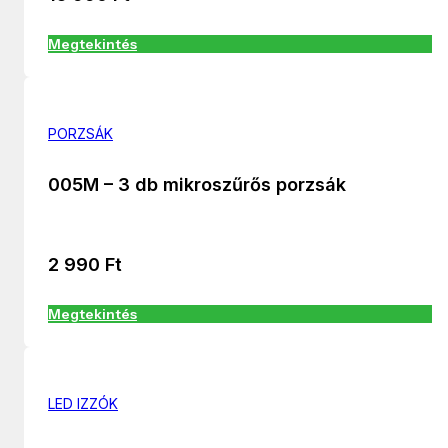
Megtekintés
PORZSÁK
005M – 3 db mikroszűrős porzsák
2 990
Ft
Megtekintés
LED IZZÓK