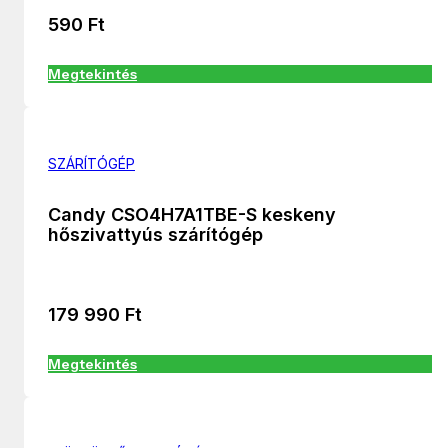
590
Ft
Megtekintés
SZÁRÍTÓGÉP
Candy CSO4H7A1TBE-S keskeny
hőszivattyús szárítógép
179 990
Ft
Megtekintés