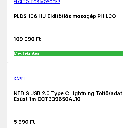
ELÖLTÖLTŐS MOSÓGÉP
PLDS 106 HU Elöltötlős mosógép PHILCO
109 990
Ft
Megtekintés
KÁBEL
NEDIS USB 2.0 Type C Lightning Töltő/adat
Ezüst 1m CCTB39650AL10
5 990
Ft