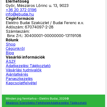
Elérhetőség
Győr, Mészáros Lőrinc u. 13, 9023
+36 20 372 0196
info@ebudai.hu
Céginformáció
Elektro Budai Szaküzlet / Budai Ferenc e.v.
Adószám: 67074097-2-28
Számlaszám:
‎ Binx Zrt.: 30400001-00000000-13119108
Rólunk
Shop
Cégünkről
Blog
Vásárlói információk
ÁSZF
Adatkezelési Tájékoztató
Vásárlási tudnivalók
Ajánlatkérés
Panaszkezelés
Kapcsolatfelvétel
Minden jog fenntartva – Elektro Budai, 2026©
Általános Szerződési Feltételek
Adatkezelési Tájékoztató