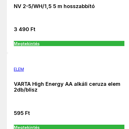
NV 2-5/WH/1,5 5 m hosszabbító
3 490
Ft
Megtekintés
ELEM
VARTA High Energy AA alkáli ceruza elem
2db/blisz
595
Ft
Megtekintés