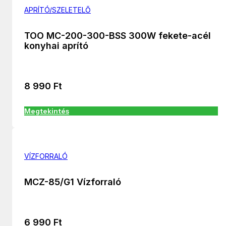
APRÍTÓ/SZELETELŐ
TOO MC-200-300-BSS 300W fekete-acél
konyhai aprító
8 990
Ft
Megtekintés
VÍZFORRALÓ
MCZ-85/G1 Vízforraló
6 990
Ft