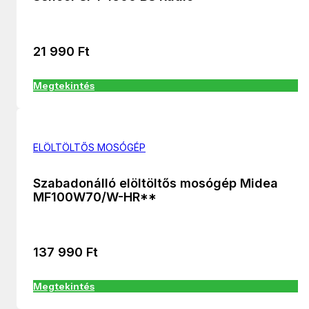
21 990
Ft
Megtekintés
ELÖLTÖLTŐS MOSÓGÉP
Szabadonálló elöltöltős mosógép Midea
MF100W70/W-HR**
137 990
Ft
Megtekintés