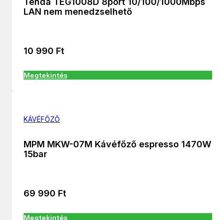
Tenda TEG1008D 8port 10/100/1000Mbps
LAN nem menedzselhető
10 990
Ft
Megtekintés
KÁVÉFŐZŐ
MPM MKW-07M Kávéfőző espresso 1470W
15bar
69 990
Ft
Megtekintés