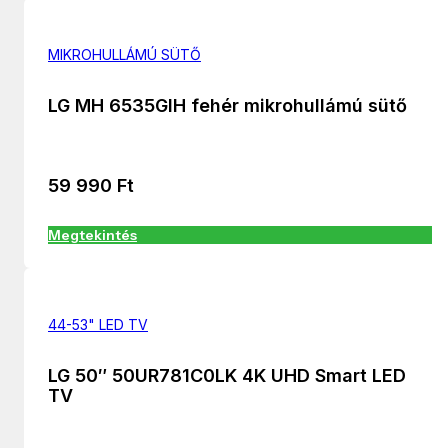
MIKROHULLÁMÚ SÜTŐ
LG MH 6535GIH fehér mikrohullámú sütő
59 990
Ft
Megtekintés
44-53" LED TV
LG 50″ 50UR781C0LK 4K UHD Smart LED
TV