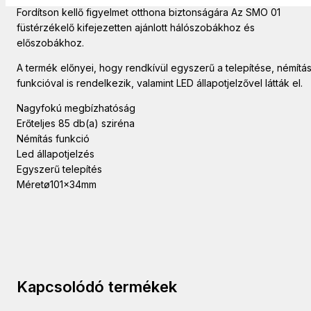
Fordítson kellő figyelmet otthona biztonságára Az SMO 01
füstérzékelő kifejezetten ajánlott hálószobákhoz és
előszobákhoz.
A termék előnyei, hogy rendkívül egyszerű a telepítése, némítá
funkcióval is rendelkezik, valamint LED állapotjelzővel látták el.
Nagyfokú megbízhatóság
Erőteljes 85 db(a) sziréna
Némítás funkció
Led állapotjelzés
Egyszerű telepítés
Méretø101x34mm
Kapcsolódó termékek