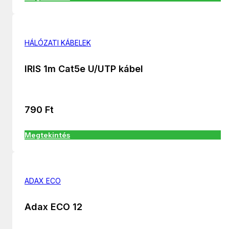
HÁLÓZATI KÁBELEK
IRIS 1m Cat5e U/UTP kábel
790
Ft
Megtekintés
ADAX ECO
Adax ECO 12