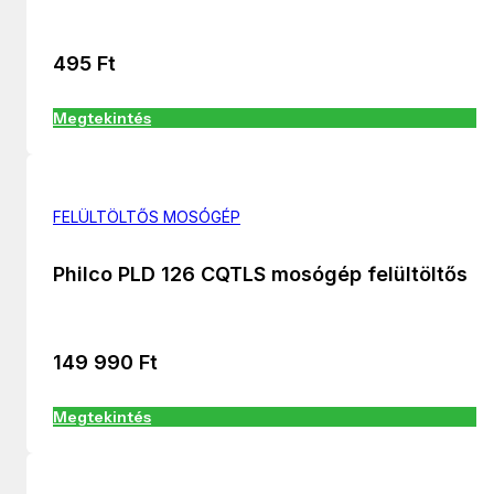
495
Ft
Megtekintés
FELÜLTÖLTŐS MOSÓGÉP
Philco PLD 126 CQTLS mosógép felültöltős
149 990
Ft
Megtekintés