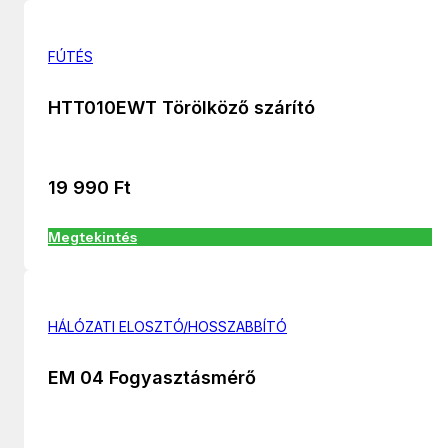
FÚTÉS
HTT010EWT Törölköző szárító
19 990
Ft
Megtekintés
HÁLÓZATI ELOSZTÓ/HOSSZABBÍTÓ
EM 04 Fogyasztásmérő