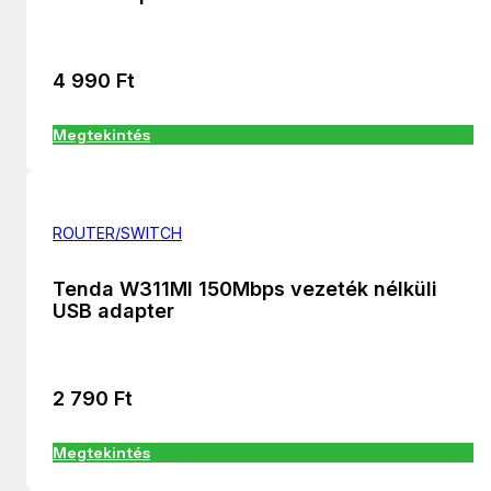
4 990
Ft
Megtekintés
ROUTER/SWITCH
Tenda W311MI 150Mbps vezeték nélküli
USB adapter
2 790
Ft
Megtekintés