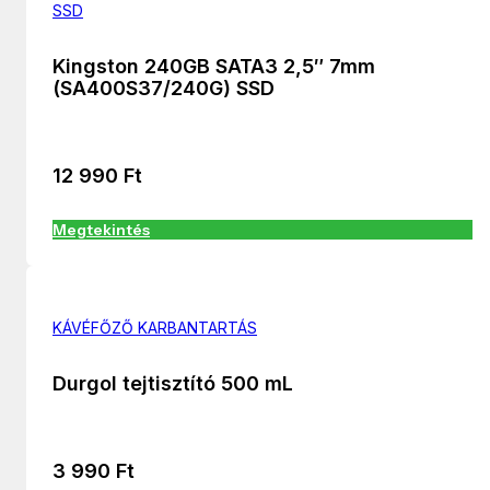
SSD
Kingston 240GB SATA3 2,5″ 7mm
(SA400S37/240G) SSD
12 990
Ft
Megtekintés
KÁVÉFŐZŐ KARBANTARTÁS
Durgol tejtisztító 500 mL
3 990
Ft