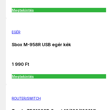
Megtekintés
EGÉR
Sbox M-958R USB egér kék
1 990
Ft
Megtekintés
ROUTER/SWITCH