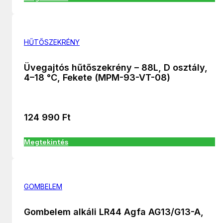
HŰTŐSZEKRÉNY
Üvegajtós hűtőszekrény – 88L, D osztály,
4–18 °C, Fekete (MPM-93-VT-08)
124 990
Ft
Megtekintés
GOMBELEM
Gombelem alkáli LR44 Agfa AG13/G13-A,