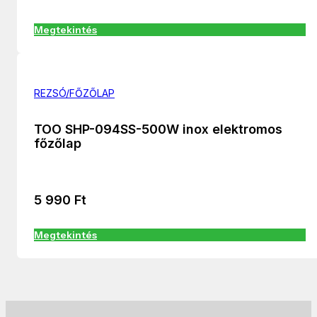
Megtekintés
REZSÓ/FŐZŐLAP
TOO SHP-094SS-500W inox elektromos
főzőlap
5 990
Ft
Megtekintés