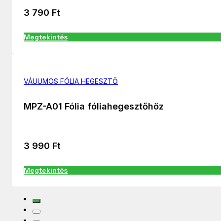
3 790
Ft
Megtekintés
VÁUUMOS FÓLIA HEGESZTŐ
MPZ-A01 Fólia fóliahegesztőhöz
3 990
Ft
Megtekintés