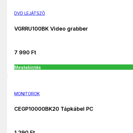
DVD LEJÁTSZÓ
VGRRU100BK Video grabber
7 990
Ft
Megtekintés
MONITOROK
CEGP10000BK20 Tápkábel PC
1 290
Ft