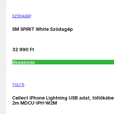
SZÓDAGÉP
SM SPIRIT White Szódagép
32 990
Ft
Megtekintés
TÖLTŐ
Cellect iPhone Lightning USB adat, töltőkábe
2m MDCU-IPH-W2M