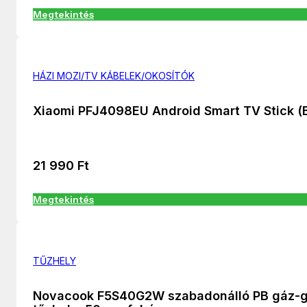
Megtekintés
HÁZI MOZI/TV KÁBELEK/OKOSÍTÓK
Xiaomi PFJ4098EU Android Smart TV Stick (
21 990
Ft
Megtekintés
TŰZHELY
Novacook F5S40G2W szabadonálló PB gáz-