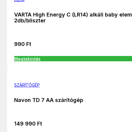
VARTA High Energy C (LR14) alkáli baby elem
2db/bliszter
990
Ft
Megtekintés
SZÁRÍTÓGÉP
Navon TD 7 AA szárítógép
149 990
Ft