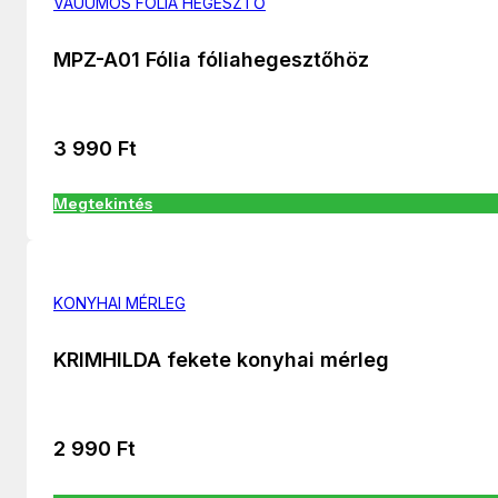
VÁUUMOS FÓLIA HEGESZTŐ
MPZ-A01 Fólia fóliahegesztőhöz
3 990
Ft
Megtekintés
KONYHAI MÉRLEG
KRIMHILDA fekete konyhai mérleg
2 990
Ft