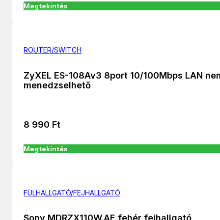
Megtekintés
ROUTER/SWITCH
ZyXEL ES-108Av3 8port 10/100Mbps LAN ne
menedzselhető
8 990
Ft
Megtekintés
FÜLHALLGATÓ/FEJHALLGATÓ
Sony MDRZX110W.AE fehér fejhallgató