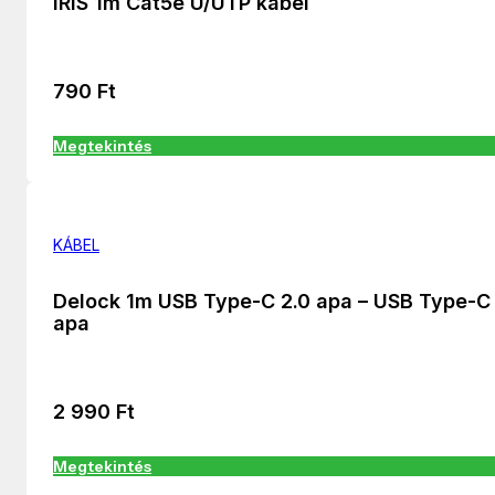
IRIS 1m Cat5e U/UTP kábel
790
Ft
Megtekintés
KÁBEL
Delock 1m USB Type-C 2.0 apa – USB Type-C 
apa
2 990
Ft
Megtekintés