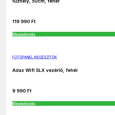
tűzhely, 50cm, fehér
119 990
Ft
Megtekintés
FŰTŐPANEL KIEGÉSZÍTŐK
Adax Wifi SLX vezérlő, fehér
9 990
Ft
Megtekintés