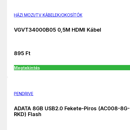
HÁZI MOZI/TV KÁBELEK/OKOSÍTÓK
VGVT34000B05 0,5M HDMI Kábel
895
Ft
Megtekintés
PENDRIVE
ADATA 8GB USB2.0 Fekete-Piros (AC008-8G-
RKD) Flash