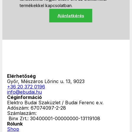
termékekkel kapcsolatban.
Ajánlatkérés
Elérhetőség
Győr, Mészáros Lőrinc u. 13, 9023
+36 20 372 0196
info@ebudai.hu
Céginformáció
Elektro Budai Szaküzlet / Budai Ferenc e.v.
Adószám: 67074097-2-28
Számlaszám:
‎ Binx Zrt.: 30400001-00000000-13119108
Rólunk
Shop