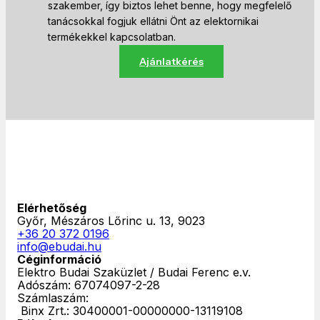
szakember, így biztos lehet benne, hogy megfelelő
tanácsokkal fogjuk ellátni Önt az elektornikai
termékekkel kapcsolatban.
Ajánlatkérés
Elérhetőség
Győr, Mészáros Lőrinc u. 13, 9023
+36 20 372 0196
info@ebudai.hu
Céginformáció
Elektro Budai Szaküzlet / Budai Ferenc e.v.
Adószám: 67074097-2-28
Számlaszám:
‎ Binx Zrt.: 30400001-00000000-13119108