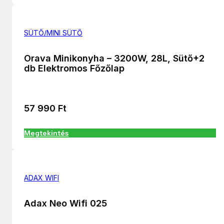
SÜTŐ/MINI SÜTŐ
Orava Minikonyha – 3200W, 28L, Sütő+2
db Elektromos Főzőlap
57 990
Ft
Megtekintés
ADAX WIFI
Adax Neo Wifi 025