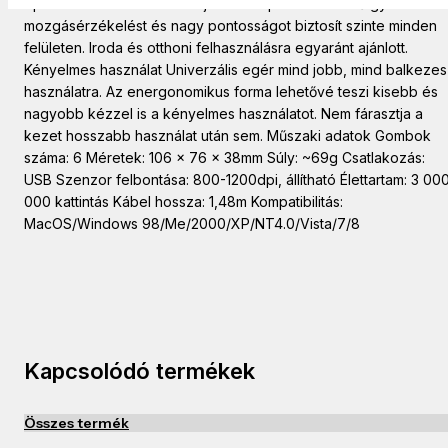
optikai szenzor A továbbfejlesztett optikai érzékelő gyors
mozgásérzékelést és nagy pontosságot biztosít szinte minden
felületen. Iroda és otthoni felhasználásra egyaránt ajánlott.
Kényelmes használat Univerzális egér mind jobb, mind balkezes
használatra. Az energonomikus forma lehetővé teszi kisebb és
nagyobb kézzel is a kényelmes használatot. Nem fárasztja a
kezet hosszabb használat után sem. Műszaki adatok Gombok
száma: 6 Méretek: 106 x 76 x 38mm Súly: ~69g Csatlakozás:
USB Szenzor felbontása: 800-1200dpi, állítható Élettartam: 3 00
000 kattintás Kábel hossza: 1,48m Kompatibilitás:
MacOS/Windows 98/Me/2000/XP/NT4.0/Vista/7/8
Kapcsolódó termékek
Összes termék