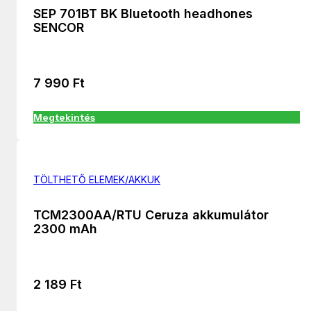
SEP 701BT BK Bluetooth headhones
SENCOR
7 990
Ft
Megtekintés
TÖLTHETŐ ELEMEK/AKKUK
TCM2300AA/RTU Ceruza akkumulátor
2300 mAh
2 189
Ft