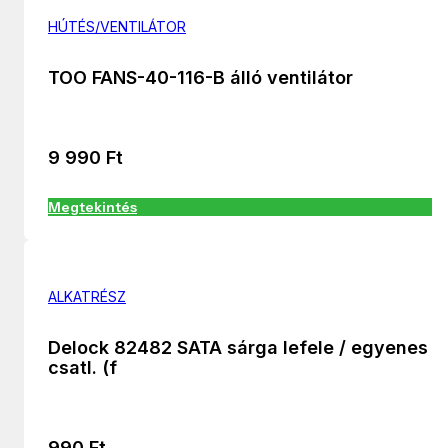
HÚTÉS/VENTILÁTOR
TOO FANS-40-116-B álló ventilátor
9 990
Ft
Megtekintés
ALKATRÉSZ
Delock 82482 SATA sárga lefele / egyenes
csatl. (f
990
Ft