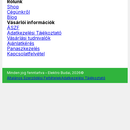
Rólunk
Shop
Cégünkről
Blog
Vásárlói információk
ÁSZF
Adatkezelési Tájékoztató
Vásárlási tudnivalók
Ajánlatkérés
Panaszkezelés
Kapcsolatfelvétel
Minden jog fenntartva – Elektro Budai, 2026©
Általános Szerződési Feltételek
Adatkezelési Tájékoztató