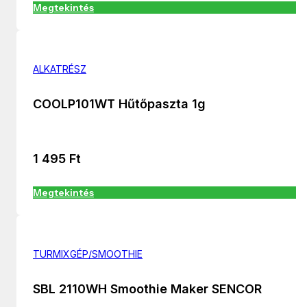
Megtekintés
ALKATRÉSZ
COOLP101WT Hűtőpaszta 1g
1 495
Ft
Megtekintés
TURMIXGÉP/SMOOTHIE
SBL 2110WH Smoothie Maker SENCOR