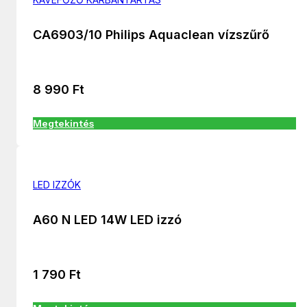
CA6903/10 Philips Aquaclean vízszűrő
8 990
Ft
Megtekintés
LED IZZÓK
A60 N LED 14W LED izzó
1 790
Ft