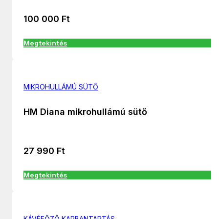
100 000
Ft
Megtekintés
MIKROHULLÁMÚ SÜTŐ
HM Diana mikrohullámú sütő
27 990
Ft
Megtekintés
KÁVÉFŐZŐ KARBANTARTÁS