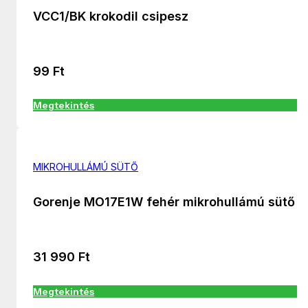
VCC1/BK krokodil csipesz
99
Ft
Megtekintés
MIKROHULLÁMÚ SÜTŐ
Gorenje MO17E1W fehér mikrohullámú sütő
31 990
Ft
Megtekintés