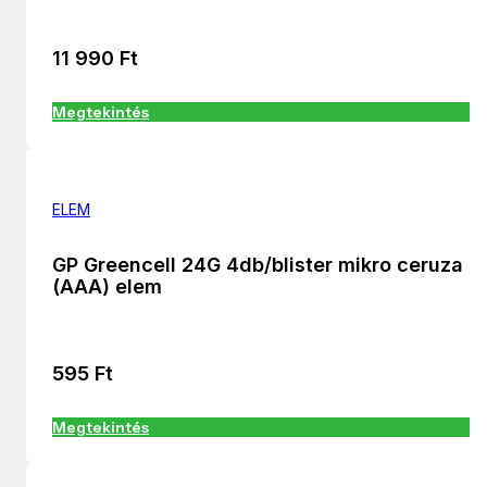
11 990
Ft
Megtekintés
ELEM
GP Greencell 24G 4db/blister mikro ceruza
(AAA) elem
595
Ft
Megtekintés