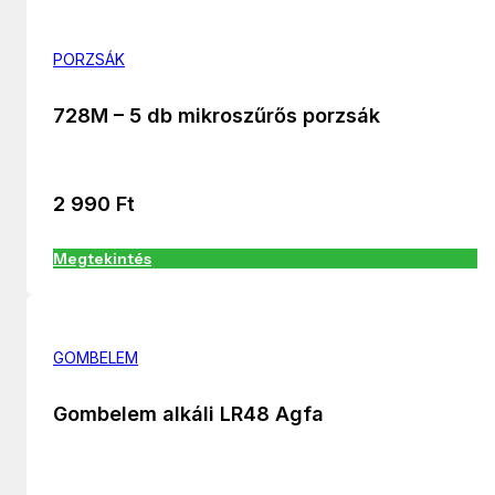
PORZSÁK
728M – 5 db mikroszűrős porzsák
2 990
Ft
Megtekintés
GOMBELEM
Gombelem alkáli LR48 Agfa