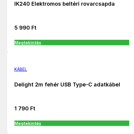
IK240 Elektromos beltéri rovarcsapda
5 990
Ft
Megtekintés
KÁBEL
Delight 2m fehér USB Type-C adatkábel
1 790
Ft
Megtekintés