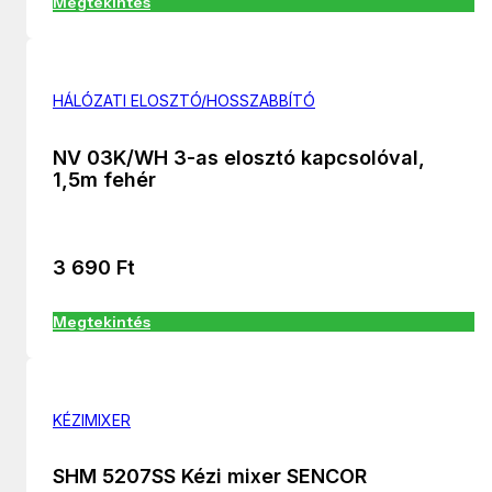
Megtekintés
HÁLÓZATI ELOSZTÓ/HOSSZABBÍTÓ
NV 03K/WH 3-as elosztó kapcsolóval,
1,5m fehér
3 690
Ft
Megtekintés
KÉZIMIXER
SHM 5207SS Kézi mixer SENCOR