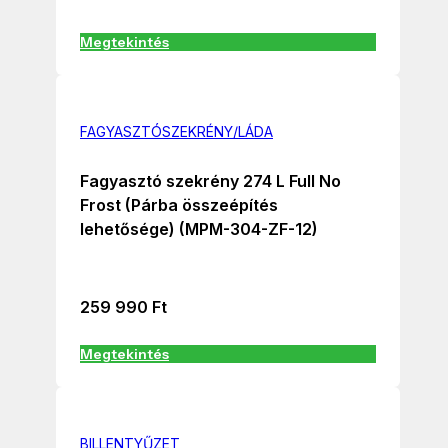
Megtekintés
FAGYASZTÓSZEKRÉNY/LÁDA
Fagyasztó szekrény 274 L Full No
Frost (Párba összeépítés
lehetősége) (MPM-304-ZF-12)
259 990
Ft
Megtekintés
BILLENTYŰZET