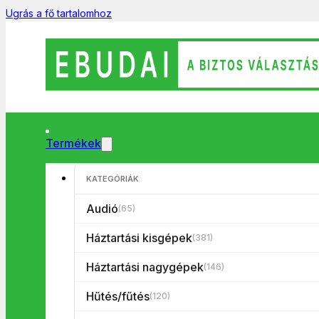
Ugrás a fő tartalomhoz
Termékek
Főoldal
/
Audió
/
Fülhallgató/fejhallgató
/
Gembird MHS-002 fek
KATEGÓRIÁK
Audió
(65)
Háztartási kisgépek
(381)
Háztartási nagygépek
(146)
Hűtés/fűtés
(120)