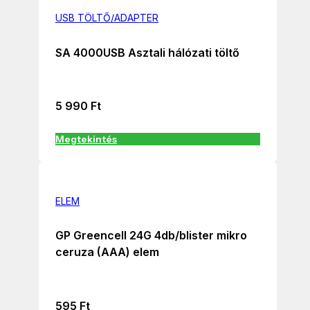
USB TÖLTŐ/ADAPTER
SA 4000USB Asztali hálózati töltő
5 990
Ft
Megtekintés
ELEM
GP Greencell 24G 4db/blister mikro
ceruza (AAA) elem
595
Ft