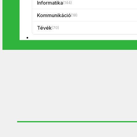
Informatika
(144)
Kommunikáció
(18)
Tévék
(70)