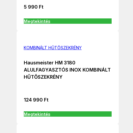
5 990
Ft
Megtekintés
KOMBINÁLT HŰTŐSZEKRÉNY
Hausmeister HM 3180
ALULFAGYASZTÓS INOX KOMBINÁLT
HŰTŐSZEKRÉNY
124 990
Ft
Megtekintés