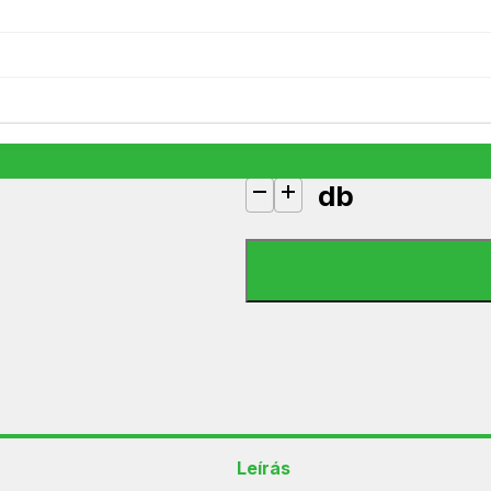
Gembird MHS-002 fekete headse
2 990
Ft
1 készleten
db
Gembird MHS-002 fekete headse
Leírás