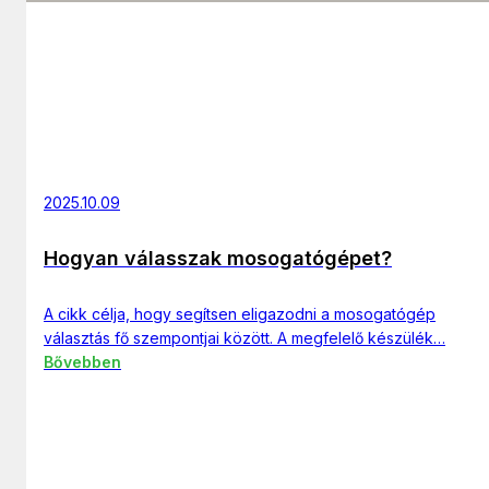
2025.10.09
Hogyan válasszak mosogatógépet?
A cikk célja, hogy segítsen eligazodni a mosogatógép
választás fő szempontjai között. A megfelelő készülék…
Bővebben