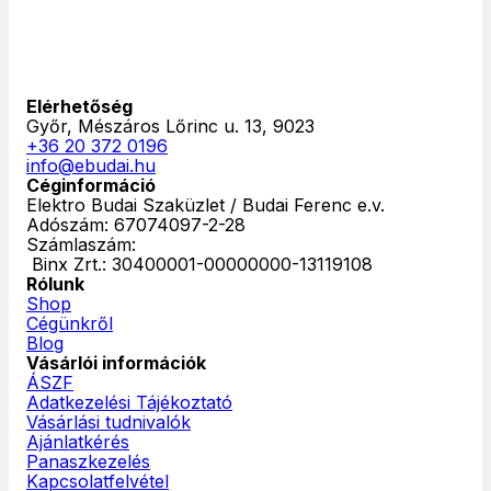
Elérhetőség
Győr, Mészáros Lőrinc u. 13, 9023
+36 20 372 0196
info@ebudai.hu
Céginformáció
Elektro Budai Szaküzlet / Budai Ferenc e.v.
Adószám: 67074097-2-28
Számlaszám:
‎ Binx Zrt.: 30400001-00000000-13119108
Rólunk
Shop
Cégünkről
Blog
Vásárlói információk
ÁSZF
Adatkezelési Tájékoztató
Vásárlási tudnivalók
Ajánlatkérés
Panaszkezelés
Kapcsolatfelvétel