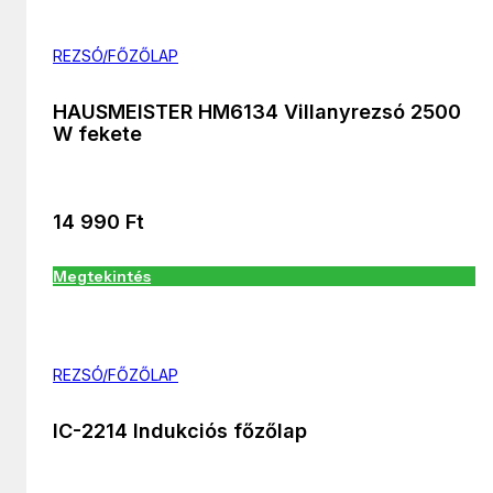
REZSÓ/FŐZŐLAP
HAUSMEISTER HM6134 Villanyrezsó 2500
W fekete
14 990
Ft
Megtekintés
REZSÓ/FŐZŐLAP
IC-2214 Indukciós főzőlap