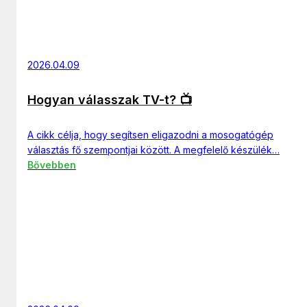
2026.04.09
Hogyan válasszak TV-t? 📺
A cikk célja, hogy segítsen eligazodni a mosogatógép
választás fő szempontjai között. A megfelelő készülék…
Bővebben