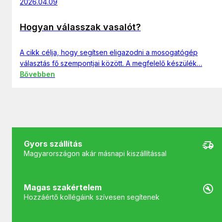
2026.04.09
Hogyan válasszak vasalót?
A cikk célja, hogy segítsen eligazodni a mosogatógép
választás fő szempontjai között. A megfelelő készülék…
Bővebben
Gyors szállítás
Magyarországon akár másnapi kiszállítással
Magas szakértelem
Hozzáértő kollégáink szívesen segítenek