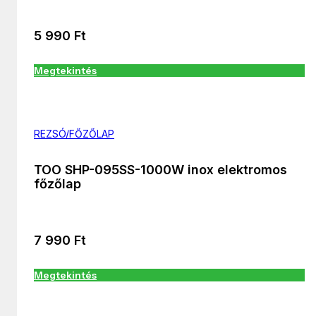
5 990
Ft
Megtekintés
REZSÓ/FŐZŐLAP
TOO SHP-095SS-1000W inox elektromos
főzőlap
7 990
Ft
Megtekintés