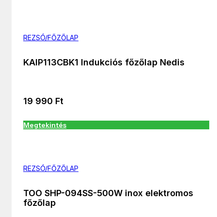
REZSÓ/FŐZŐLAP
KAIP113CBK1 Indukciós főzőlap Nedis
19 990
Ft
Megtekintés
REZSÓ/FŐZŐLAP
TOO SHP-094SS-500W inox elektromos
főzőlap