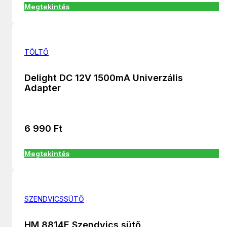
Megtekintés
TÖLTŐ
Delight DC 12V 1500mA Univerzális
Adapter
6 990
Ft
Megtekintés
SZENDVICSSÜTŐ
HM 8814E Szendvics sütő