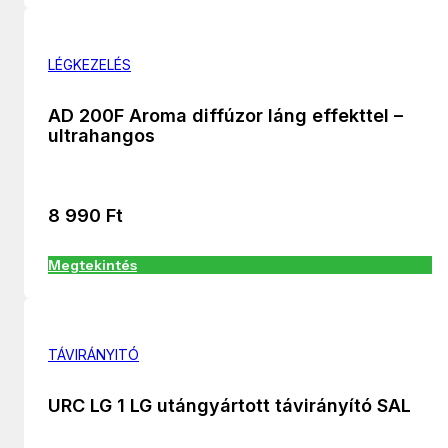
LÉGKEZELÉS
AD 200F Aroma diffúzor láng effekttel –
ultrahangos
8 990
Ft
Megtekintés
TÁVIRÁNYITÓ
URC LG 1 LG utángyártott távirányító SAL