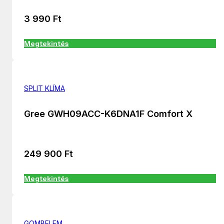
3 990
Ft
Megtekintés
SPLIT KLÍMA
Gree GWH09ACC-K6DNA1F Comfort X
249 900
Ft
Megtekintés
GOMBELEM