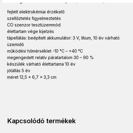
FireAngel szén-monoxid vészjelző (FA3820-HUR).
fejlett elektrokémiai érzékelő
szellőztetés figyelmeztetés
CO szenzor tesztüzemmód
élettartam vége kijelzés
tápellátás: beépített akkumulátor: 3 V, lítium, 10 év várható
üzemidő
működési hőmérséklet -10 °C – +40 °C
megengedett relatív páratartalom 30 – 90 %
készülék várható élettartama 10 év
jótállás 5 év
méret 12,5 x 6,7 x 3,3 cm
Kapcsolódó termékek