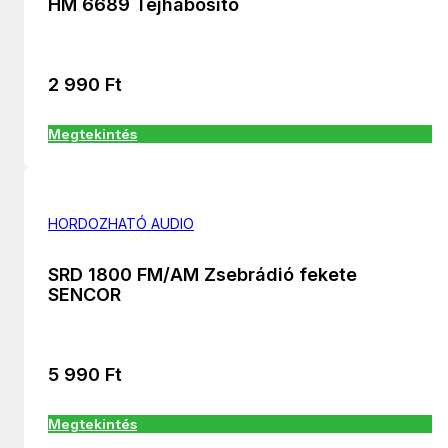
HM 6689 Tejhabosító
2 990
Ft
Megtekintés
HORDOZHATÓ AUDIO
SRD 1800 FM/AM Zsebrádió fekete
SENCOR
5 990
Ft
Megtekintés