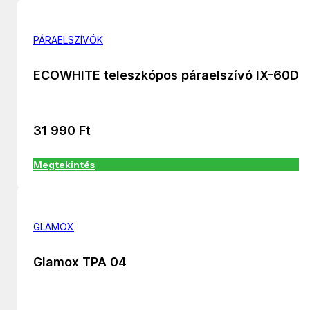
PÁRAELSZÍVÓK
ECOWHITE teleszkópos páraelszívó IX-60D
31 990
Ft
Megtekintés
GLAMOX
Glamox TPA 04