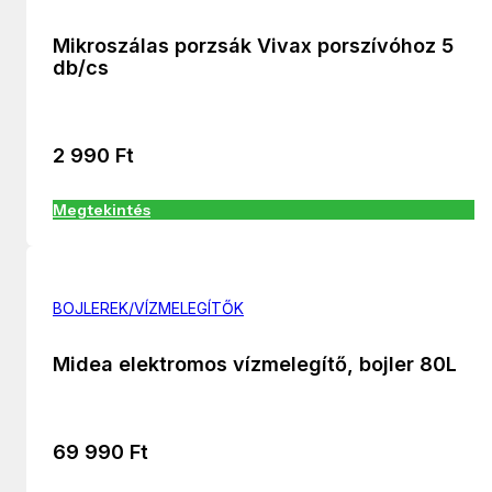
Mikroszálas porzsák Vivax porszívóhoz 5
db/cs
2 990
Ft
Megtekintés
BOJLEREK/VÍZMELEGÍTŐK
Midea elektromos vízmelegítő, bojler 80L
69 990
Ft