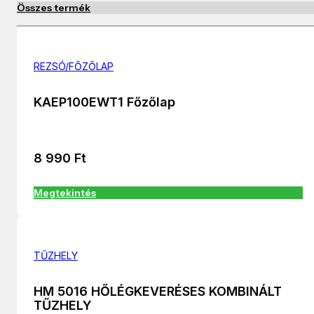
Összes termék
REZSÓ/FŐZŐLAP
KAEP100EWT1 Főzőlap
8 990
Ft
Megtekintés
TŰZHELY
HM 5016 HŐLÉGKEVERÉSES KOMBINÁLT
TŰZHELY