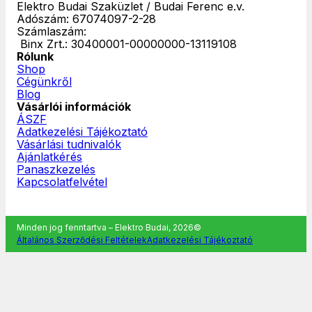
Elektro Budai Szaküzlet / Budai Ferenc e.v.
Adószám: 67074097-2-28
Számlaszám:
‎ Binx Zrt.: 30400001-00000000-13119108
Rólunk
Shop
Cégünkről
Blog
Vásárlói információk
ÁSZF
Adatkezelési Tájékoztató
Vásárlási tudnivalók
Ajánlatkérés
Panaszkezelés
Kapcsolatfelvétel
Minden jog fenntartva – Elektro Budai, 2026©
Általános Szerződési Feltételek
Adatkezelési Tájékoztató