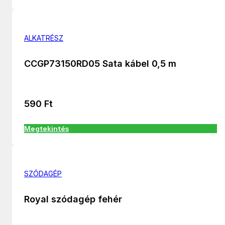
ALKATRÉSZ
CCGP73150RD05 Sata kábel 0,5 m
590
Ft
Megtekintés
SZÓDAGÉP
Royal szódagép fehér