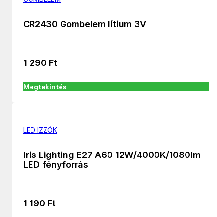
CR2430 Gombelem lítium 3V
1 290
Ft
Megtekintés
LED IZZÓK
Iris Lighting E27 A60 12W/4000K/1080lm
LED fényforrás
1 190
Ft