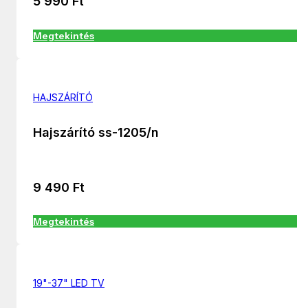
5 990
Ft
Megtekintés
HAJSZÁRÍTÓ
Hajszárító ss-1205/n
9 490
Ft
Megtekintés
19"-37" LED TV