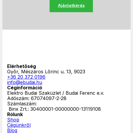
Ajánlatkérés
Elérhetőség
Győr, Mészáros Lőrinc u. 13, 9023
+36 20 372 0196
info@ebudai.hu
Céginformáció
Elektro Budai Szaküzlet / Budai Ferenc e.v.
Adószám: 67074097-2-28
Számlaszám:
‎ Binx Zrt.: 30400001-00000000-13119108
Rólunk
Shop
Cégünkről
Blog