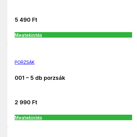
5 490
Ft
Megtekintés
PORZSÁK
001 – 5 db porzsák
2 990
Ft
Megtekintés