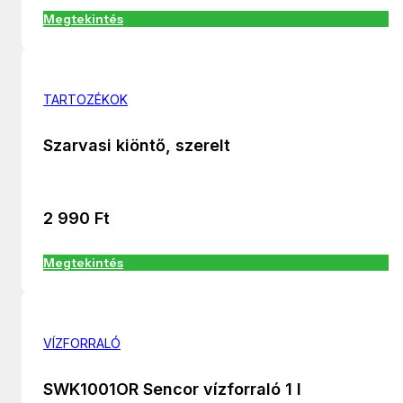
Megtekintés
TARTOZÉKOK
Szarvasi kiöntő, szerelt
2 990
Ft
Megtekintés
VÍZFORRALÓ
SWK1001OR Sencor vízforraló 1 l