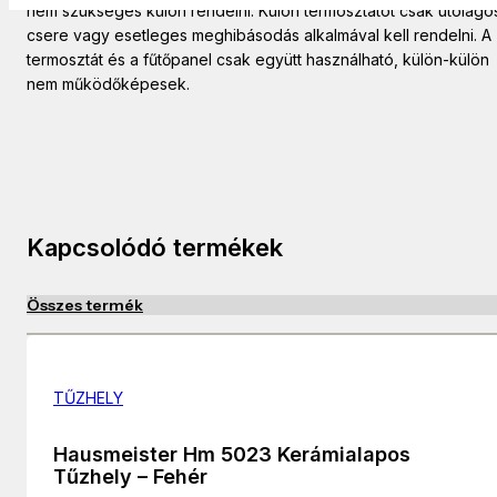
nem szükséges külön rendelni. Külön termosztátot csak utólago
csere vagy esetleges meghibásodás alkalmával kell rendelni. A
termosztát és a fűtőpanel csak együtt használható, külön-külön
nem működőképesek.
Kapcsolódó termékek
Összes termék
TŰZHELY
Hausmeister Hm 5023 Kerámialapos
Tűzhely – Fehér