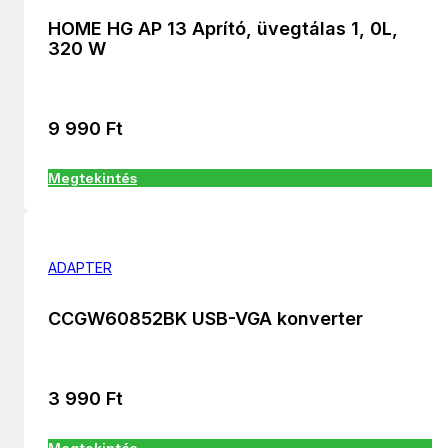
HOME HG AP 13 Aprító, üvegtálas 1, 0L,
320 W
9 990
Ft
Megtekintés
ADAPTER
CCGW60852BK USB-VGA konverter
3 990
Ft
Megtekintés