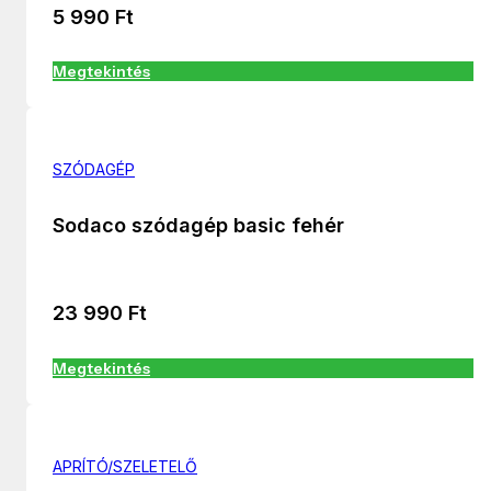
5 990
Ft
Megtekintés
SZÓDAGÉP
Sodaco szódagép basic fehér
23 990
Ft
Megtekintés
APRÍTÓ/SZELETELŐ