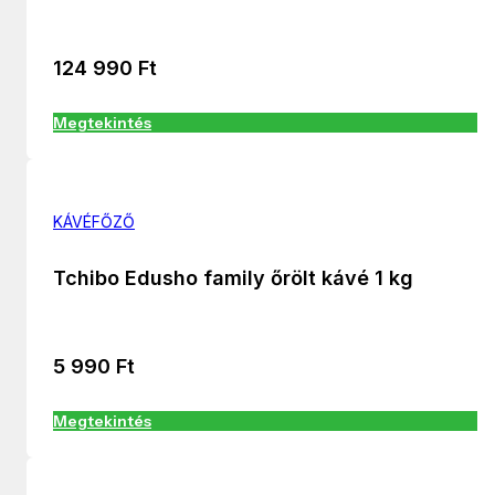
124 990
Ft
Megtekintés
KÁVÉFŐZŐ
Tchibo Edusho family őrölt kávé 1 kg
5 990
Ft
Megtekintés