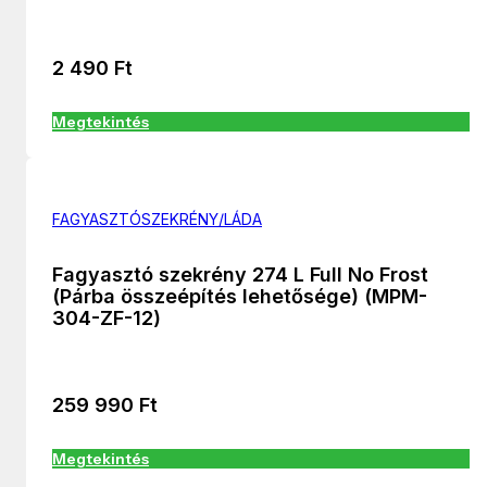
2 490
Ft
Megtekintés
FAGYASZTÓSZEKRÉNY/LÁDA
Fagyasztó szekrény 274 L Full No Frost
(Párba összeépítés lehetősége) (MPM-
304-ZF-12)
259 990
Ft
Megtekintés