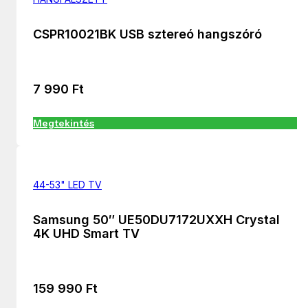
CSPR10021BK USB sztereó hangszóró
7 990
Ft
Megtekintés
44-53" LED TV
Samsung 50″ UE50DU7172UXXH Crystal
4K UHD Smart TV
159 990
Ft