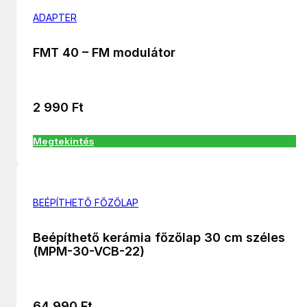
ADAPTER
FMT 40 – FM modulátor
2 990
Ft
Megtekintés
BEÉPÍTHETŐ FŐZŐLAP
Beépíthető kerámia főzőlap 30 cm széles
(MPM-30-VCB-22)
64 990
Ft