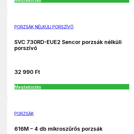
PORZSÁK NÉLKÜLI PORSZÍVÓ
SVC 730RD-EUE2 Sencor porzsák nélküli
porszívó
32 990
Ft
Megtekintés
PORZSÁK
616M – 4 db mikroszűrős porzsák