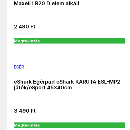
Maxell LR20 D elem alkáli
2 490
Ft
Megtekintés
EGÉR
eShark Egérpad eShark KARUTA ESL-MP2
játék/eSport 45x40cm
3 490
Ft
Megtekintés