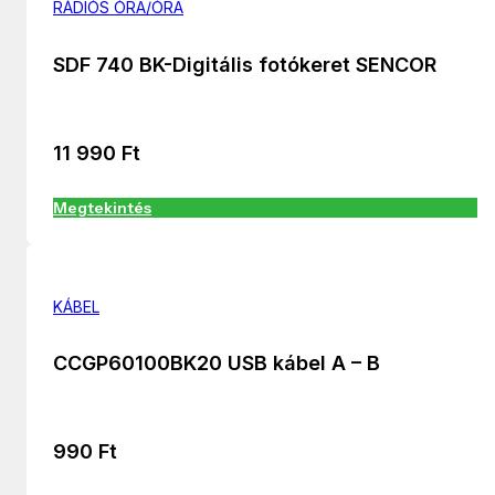
RÁDIÓS ÓRA/ÓRA
SDF 740 BK-Digitális fotókeret SENCOR
11 990
Ft
Megtekintés
KÁBEL
CCGP60100BK20 USB kábel A – B
990
Ft