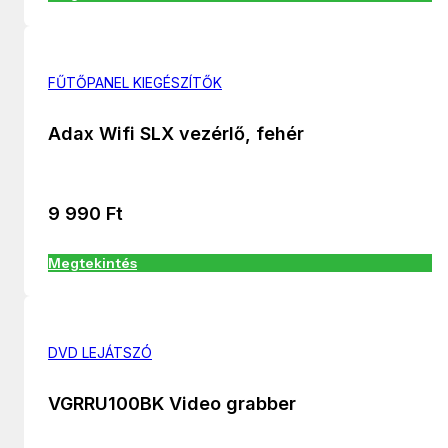
FŰTŐPANEL KIEGÉSZÍTŐK
Adax Wifi SLX vezérlő, fehér
9 990
Ft
Megtekintés
DVD LEJÁTSZÓ
VGRRU100BK Video grabber