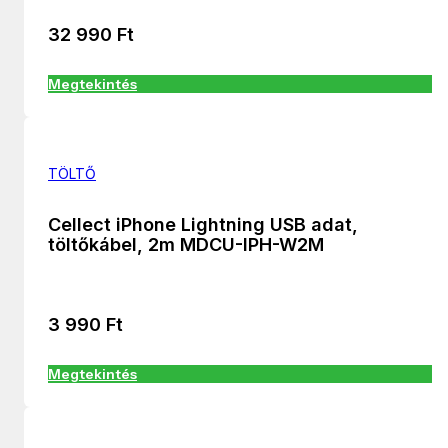
32 990
Ft
Megtekintés
TÖLTŐ
Cellect iPhone Lightning USB adat,
töltőkábel, 2m MDCU-IPH-W2M
3 990
Ft
Megtekintés