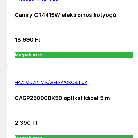
Camry CR4415W elektromos kotyogó
18 990
Ft
Megtekintés
HÁZI MOZI/TV KÁBELEK/OKOSÍTÓK
CAGP25000BK50 optikai kábel 5 m
2 390
Ft
Megtekintés