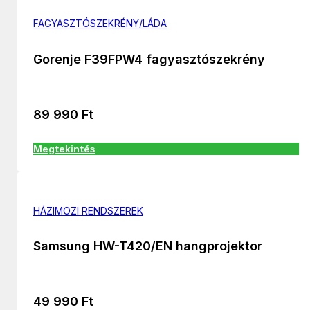
FAGYASZTÓSZEKRÉNY/LÁDA
Gorenje F39FPW4 fagyasztószekrény
89 990
Ft
Megtekintés
HÁZIMOZI RENDSZEREK
Samsung HW-T420/EN hangprojektor
49 990
Ft