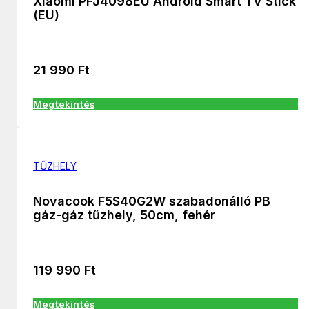
Xiaomi PFJ4098EU Android Smart TV Stick
(EU)
21 990
Ft
Megtekintés
TŰZHELY
Novacook F5S40G2W szabadonálló PB
gáz-gáz tűzhely, 50cm, fehér
119 990
Ft
Megtekintés