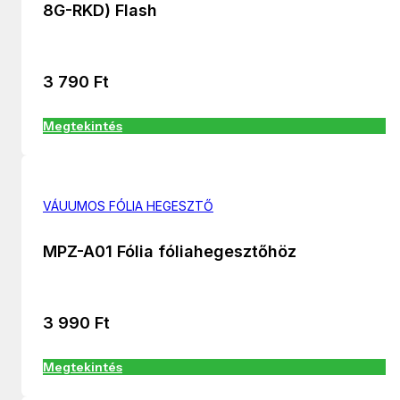
8G-RKD) Flash
3 790
Ft
Megtekintés
VÁUUMOS FÓLIA HEGESZTŐ
MPZ-A01 Fólia fóliahegesztőhöz
3 990
Ft
Megtekintés