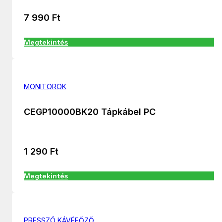
7 990
Ft
Megtekintés
MONITOROK
CEGP10000BK20 Tápkábel PC
1 290
Ft
Megtekintés
PRESSZÓ KÁVÉFŐZŐ