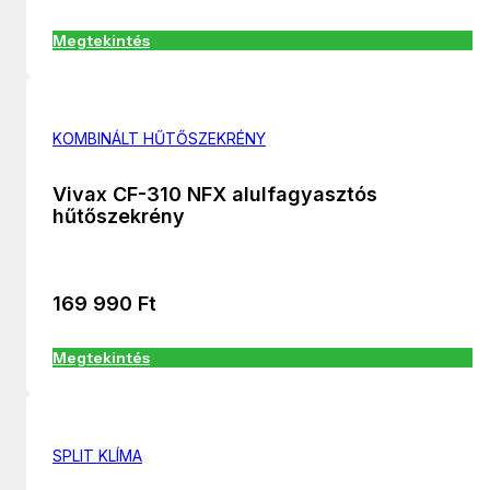
Megtekintés
KOMBINÁLT HŰTŐSZEKRÉNY
Vivax CF-310 NFX alulfagyasztós
hűtőszekrény
169 990
Ft
Megtekintés
SPLIT KLÍMA