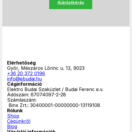
Ajánlatkérés
Elérhetőség
Győr, Mészáros Lőrinc u. 13, 9023
+36 20 372 0196
info@ebudai.hu
Céginformáció
Elektro Budai Szaküzlet / Budai Ferenc e.v.
Adószám: 67074097-2-28
Számlaszám:
‎ Binx Zrt.: 30400001-00000000-13119108
Rólunk
Shop
Cégünkről
Blog
Vásárlói információk