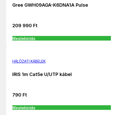
Gree GWH09AGA-K6DNA1A Pulse
209 990
Ft
Megtekintés
HÁLÓZATI KÁBELEK
IRIS 1m Cat5e U/UTP kábel
790
Ft
Megtekintés