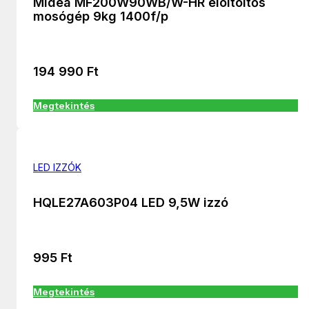
Midea MF200W90WB/W-HR elöltöltős
mosógép 9kg 1400f/p
194 990
Ft
Megtekintés
LED IZZÓK
HQLE27A603P04 LED 9,5W izzó
995
Ft
Megtekintés