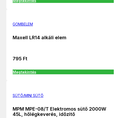
Megtekintés
GOMBELEM
Maxell LR14 alkáli elem
795
Ft
Megtekintés
SÜTŐ/MINI SÜTŐ
MPM MPE-08/T Elektromos sütő 2000W
45L, hőlégkeverés, időzitő