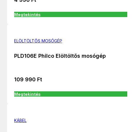
Megtekintés
ELÖLTÖLTŐS MOSÓGÉP
PLD106E Philco Elöltöltős mosógép
109 990
Ft
Megtekintés
KÁBEL