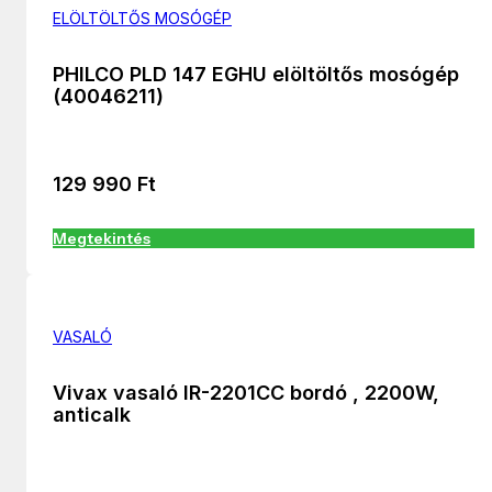
ELÖLTÖLTŐS MOSÓGÉP
PHILCO PLD 147 EGHU elöltöltős mosógép
(40046211)
129 990
Ft
Megtekintés
VASALÓ
Vivax vasaló IR-2201CC bordó , 2200W,
anticalk