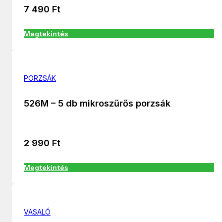
7 490
Ft
Megtekintés
PORZSÁK
526M – 5 db mikroszűrős porzsák
2 990
Ft
Megtekintés
VASALÓ