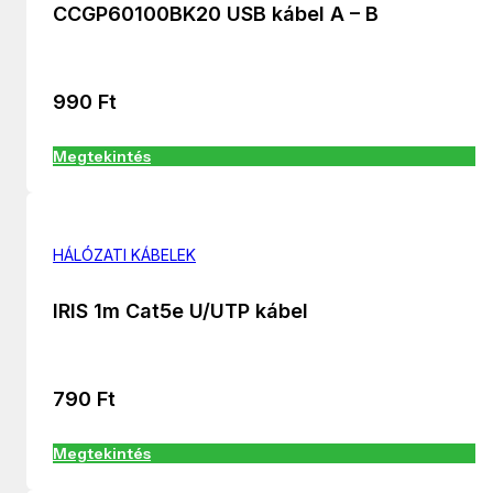
CCGP60100BK20 USB kábel A – B
990
Ft
Megtekintés
HÁLÓZATI KÁBELEK
IRIS 1m Cat5e U/UTP kábel
790
Ft
Megtekintés