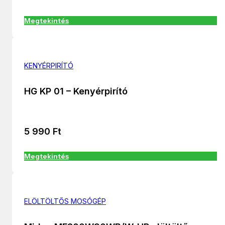
Megtekintés
KENYÉRPIRÍTÓ
HG KP 01 – Kenyérpirító
5 990
Ft
Megtekintés
ELÖLTÖLTŐS MOSÓGÉP