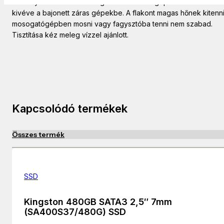
bármelyik Sodaco álltal forgalmazott szódagépbe illeszkedik
kivéve a bajonett záras gépekbe. A flakont magas hőnek kitenni
mosogatógépben mosni vagy fagysztóba tenni nem szabad.
Tisztítása kéz meleg vízzel ajánlott.
Kapcsolódó termékek
Összes termék
SSD
Kingston 480GB SATA3 2,5″ 7mm
(SA400S37/480G) SSD