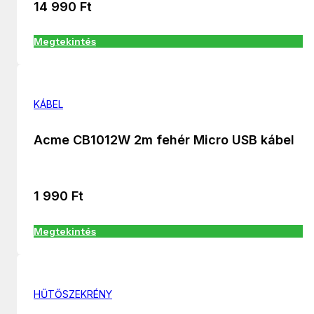
14 990
Ft
Megtekintés
KÁBEL
Acme CB1012W 2m fehér Micro USB kábel
1 990
Ft
Megtekintés
HŰTŐSZEKRÉNY