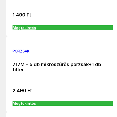
1 490
Ft
Megtekintés
PORZSÁK
717M – 5 db mikroszűrős porzsák+1 db
filter
2 490
Ft
Megtekintés