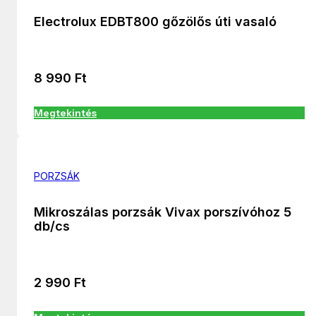
Electrolux EDBT800 gőzölős úti vasaló
8 990
Ft
Megtekintés
PORZSÁK
Mikroszálas porzsák Vivax porszívóhoz 5
db/cs
2 990
Ft