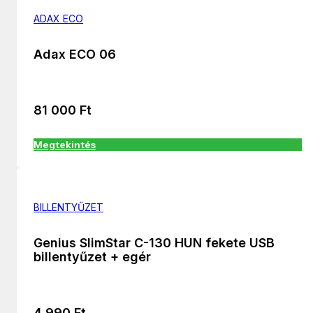
ADAX ECO
Adax ECO 06
81 000
Ft
Megtekintés
BILLENTYŰZET
Genius SlimStar C-130 HUN fekete USB
billentyűzet + egér
4 990
Ft