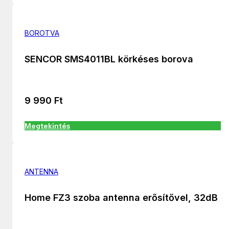
BOROTVA
SENCOR SMS4011BL körkéses borova
9 990
Ft
Megtekintés
ANTENNA
Home FZ3 szoba antenna erősítővel, 32dB