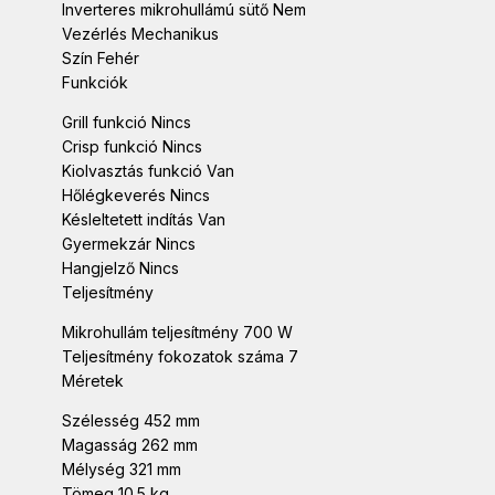
Inverteres mikrohullámú sütő Nem
Vezérlés Mechanikus
Szín Fehér
Funkciók
Grill funkció Nincs
Crisp funkció Nincs
Kiolvasztás funkció Van
Hőlégkeverés Nincs
Késleltetett indítás Van
Gyermekzár Nincs
Hangjelző Nincs
Teljesítmény
Mikrohullám teljesítmény 700 W
Teljesítmény fokozatok száma 7
Méretek
Szélesség 452 mm
Magasság 262 mm
Mélység 321 mm
Tömeg 10.5 kg