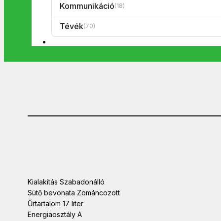
Kommunikáció
(18)
Tévék
(70)
Kialakítás Szabadonálló
Sütő bevonata Zománcozott
Űrtartalom 17 liter
Energiaosztály A