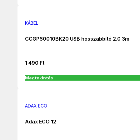
KÁBEL
CCGP60010BK20 USB hosszabbító 2.0 3m
1 490
Ft
Megtekintés
ADAX ECO
Adax ECO 12