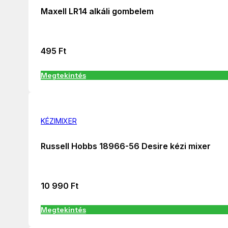
Maxell LR14 alkáli gombelem
495
Ft
Megtekintés
KÉZIMIXER
Russell Hobbs 18966-56 Desire kézi mixer
10 990
Ft
Megtekintés