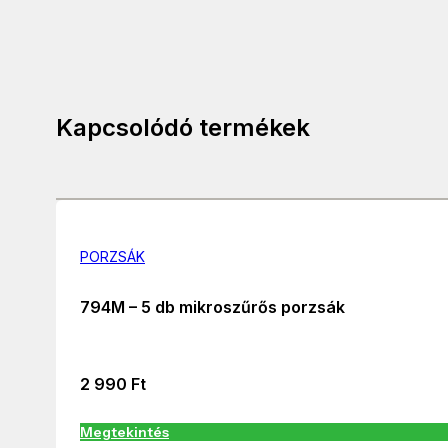
Kapcsolódó termékek
PORZSÁK
794M – 5 db mikroszűrős porzsák
2 990
Ft
Megtekintés