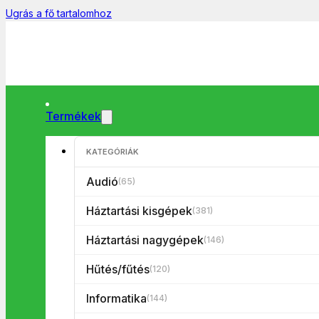
Ugrás a fő tartalomhoz
Termékek
KATEGÓRIÁK
Főoldal
/
Háztartási kisgépek
/
Konyhai kisgépek
/
Mikrohullám
Audió
(65)
Háztartási kisgépek
(381)
Háztartási nagygépek
(146)
Hűtés/fűtés
(120)
Informatika
(144)