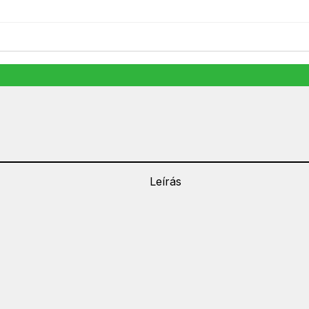
27 990
Ft
Elfogyott
Leírás