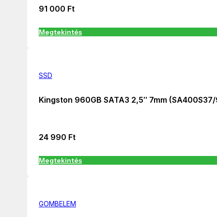
91 000
Ft
Megtekintés
SSD
Kingston 960GB SATA3 2,5″ 7mm (SA400S37
24 990
Ft
Megtekintés
GOMBELEM