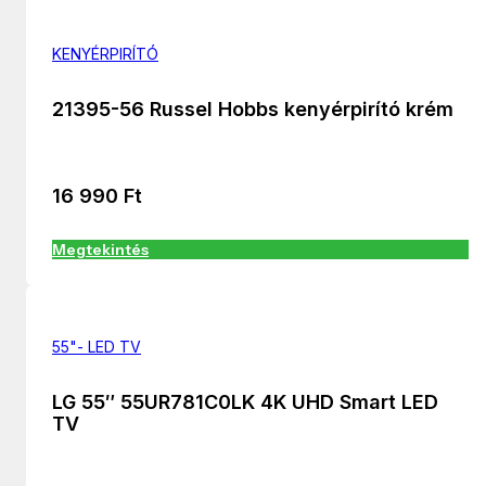
KENYÉRPIRÍTÓ
21395-56 Russel Hobbs kenyérpirító krém
16 990
Ft
Megtekintés
55"- LED TV
LG 55″ 55UR781C0LK 4K UHD Smart LED
TV