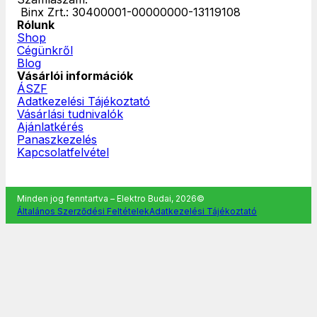
‎ Binx Zrt.: 30400001-00000000-13119108
Rólunk
Shop
Cégünkről
Blog
Vásárlói információk
ÁSZF
Adatkezelési Tájékoztató
Vásárlási tudnivalók
Ajánlatkérés
Panaszkezelés
Kapcsolatfelvétel
Minden jog fenntartva – Elektro Budai, 2026©
Általános Szerződési Feltételek
Adatkezelési Tájékoztató