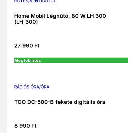
HÚTÉS/VENTILÁTOR
Home Mobil Léghűtő, 80 W LH 300
(LH_300)
27 990
Ft
Megtekintés
RÁDIÓS ÓRA/ÓRA
TOO DC-500-B fekete digitális óra
8 990
Ft