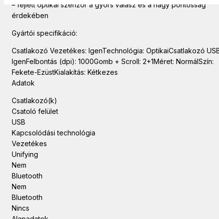
– fejlett optikai szenzor a gyors válasz és a nagy pontosság
érdekében
Gyártói specifikáció:
Csatlakozó Vezetékes: IgenTechnológia: OptikaiCsatlakozó USB
IgenFelbontás (dpi): 1000Gomb + Scroll: 2+1Méret: NormálSzín:
Fekete-EzüstKialakítás: Kétkezes
Adatok
Csatlakozó(k)
Csatoló felület
USB
Kapcsolódási technológia
Vezetékes
Unifying
Nem
Bluetooth
Nem
Bluetooth
Nincs
Alapadatok