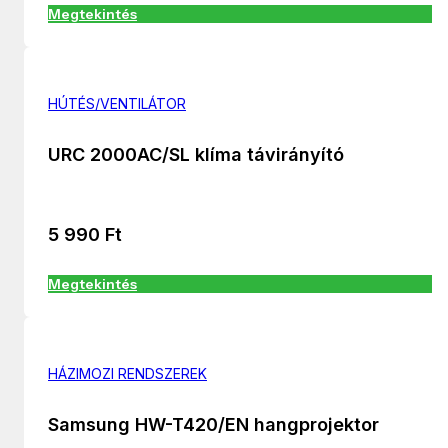
Megtekintés
HÚTÉS/VENTILÁTOR
URC 2000AC/SL klíma távirányító
5 990
Ft
Megtekintés
HÁZIMOZI RENDSZEREK
Samsung HW-T420/EN hangprojektor