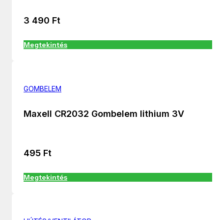
3 490
Ft
Megtekintés
GOMBELEM
Maxell CR2032 Gombelem lithium 3V
495
Ft
Megtekintés