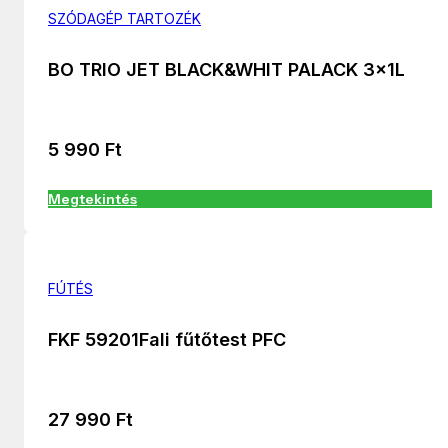
SZÓDAGÉP TARTOZÉK
BO TRIO JET BLACK&WHIT PALACK 3x1L
5 990
Ft
Megtekintés
FÚTÉS
FKF 59201Fali fűtőtest PFC
27 990
Ft