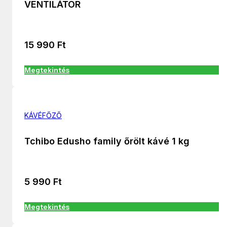
VENTILÁTOR
15 990
Ft
Megtekintés
KÁVÉFŐZŐ
Tchibo Edusho family őrölt kávé 1 kg
5 990
Ft
Megtekintés