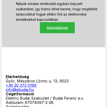
Nálunk minden értékesítő egyben képzett
szakember, így biztos lehet benne, hogy megfelelő
tanácsokkal fogjuk ellátni Önt az elektornikai
termékekkel kapcsolatban.
Ajánlatkérés
Elérhetőség
Győr, Mészáros Lőrinc u. 13, 9023
+36 20 372 0196
info@ebudai.hu
Céginformáció
Elektro Budai Szaküzlet / Budai Ferenc e.v.
Adószám: 67074097-2-28
Számlaszám: