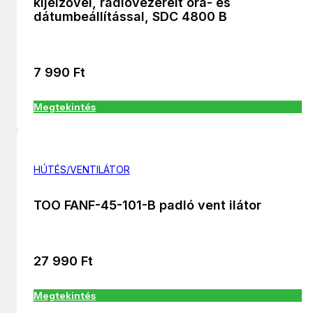
kijelzővel, rádióvezérelt óra- és
dátumbeállítással, SDC 4800 B
7 990
Ft
Megtekintés
HÚTÉS/VENTILÁTOR
TOO FANF-45-101-B padló vent ilátor
27 990
Ft
Megtekintés