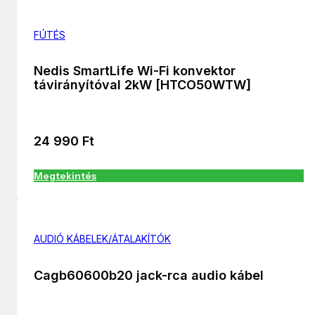
FÚTÉS
Nedis SmartLife Wi-Fi konvektor
távirányítóval 2kW [HTCO50WTW]
24 990
Ft
Megtekintés
AUDIÓ KÁBELEK/ÁTALAKÍTÓK
Cagb60600b20 jack-rca audio kábel