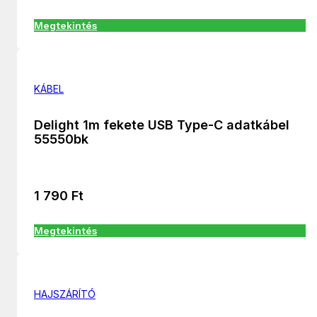
Megtekintés
KÁBEL
Delight 1m fekete USB Type-C adatkábel
55550bk
1 790
Ft
Megtekintés
HAJSZÁRÍTÓ