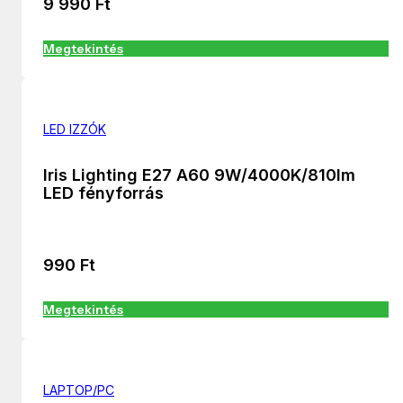
9 990
Ft
Megtekintés
LED IZZÓK
Iris Lighting E27 A60 9W/4000K/810lm
LED fényforrás
990
Ft
Megtekintés
LAPTOP/PC