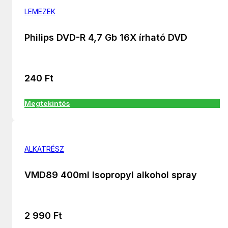
LEMEZEK
Philips DVD-R 4,7 Gb 16X írható DVD
240
Ft
Megtekintés
ALKATRÉSZ
VMD89 400ml Isopropyl alkohol spray
2 990
Ft