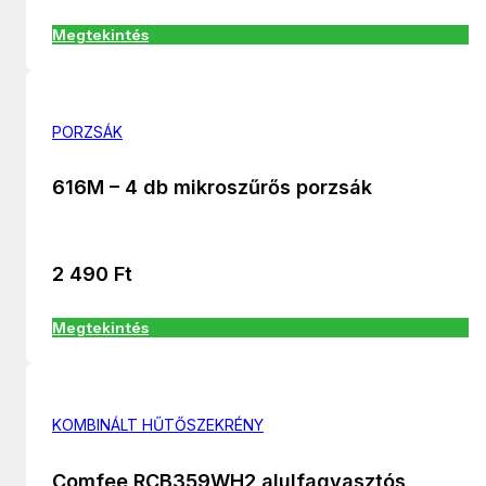
Megtekintés
PORZSÁK
616M – 4 db mikroszűrős porzsák
2 490
Ft
Megtekintés
KOMBINÁLT HŰTŐSZEKRÉNY
Comfee RCB359WH2 alulfagyasztós