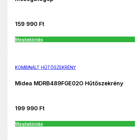
159 990
Ft
Megtekintés
KOMBINÁLT HŰTŐSZEKRÉNY
Midea MDRB489FGE02O Hűtőszekrény
199 990
Ft
Megtekintés