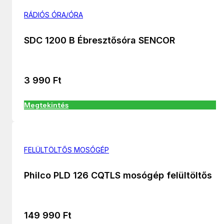
RÁDIÓS ÓRA/ÓRA
SDC 1200 B Ébresztősóra SENCOR
3 990
Ft
Megtekintés
FELÜLTÖLTŐS MOSÓGÉP
Philco PLD 126 CQTLS mosógép felültöltős
149 990
Ft