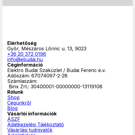
Elérhetőség
Győr, Mészáros Lőrinc u. 13, 9023
+36 20 372 0196
info@ebudai.hu
Céginformáció
Elektro Budai Szaküzlet / Budai Ferenc e.v.
Adószám: 67074097-2-28
Számlaszám:
‎ Binx Zrt.: 30400001-00000000-13119108
Rólunk
Shop
Cégünkről
Blog
Vásárlói információk
ÁSZF
Adatkezelési Tájékoztató
Vásárlási tudnivalók