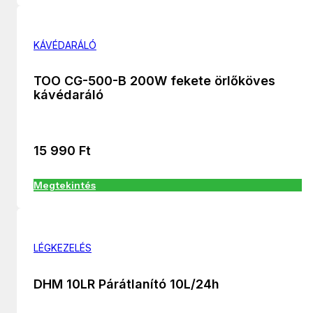
KÁVÉDARÁLÓ
TOO CG-500-B 200W fekete örlőköves
kávédaráló
15 990
Ft
Megtekintés
LÉGKEZELÉS
DHM 10LR Párátlanító 10L/24h