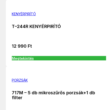
KENYÉRPIRÍTÓ
T–244R KENYÉRPIRÍTÓ
12 990
Ft
Megtekintés
PORZSÁK
717M – 5 db mikroszűrős porzsák+1 db
filter