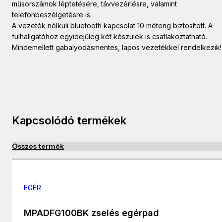
műsorszámok léptetésére, távvezérlésre, valamint
telefonbeszélgetésre is.
A vezeték nélküli bluetooth kapcsolat 10 méterig biztosított. A
fülhallgatóhoz egyidejűleg két készülék is csatlakoztatható.
Mindemellett gabalyodásmentes, lapos vezetékkel rendelkezik!
Kapcsolódó termékek
Összes termék
EGÉR
MPADFG100BK zselés egérpad