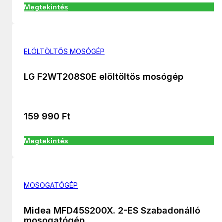
Megtekintés
ELÖLTÖLTŐS MOSÓGÉP
LG F2WT208S0E elöltöltős mosógép
159 990
Ft
Megtekintés
MOSOGATÓGÉP
Midea MFD45S200X. 2-ES Szabadonálló
mosogatógép