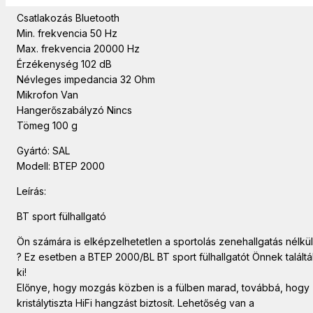
Adatátvitel Vezeték nélküli
Csatlakozás Bluetooth
Min. frekvencia 50 Hz
Max. frekvencia 20000 Hz
Érzékenység 102 dB
Névleges impedancia 32 Ohm
Mikrofon Van
Hangerőszabályzó Nincs
Tömeg 100 g
Gyártó: SAL
Modell: BTEP 2000
Leírás:
BT sport fülhallgató
Ön számára is elképzelhetetlen a sportolás zenehallgatás nélkül
? Ez esetben a BTEP 2000/BL BT sport fülhallgatót Önnek talált
ki!
Előnye, hogy mozgás közben is a fülben marad, továbbá, hogy
kristálytiszta HiFi hangzást biztosít. Lehetőség van a