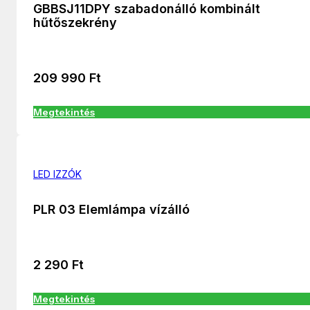
GBBSJ11DPY szabadonálló kombinált
hűtőszekrény
209 990
Ft
Megtekintés
LED IZZÓK
PLR 03 Elemlámpa vízálló
2 290
Ft
Megtekintés