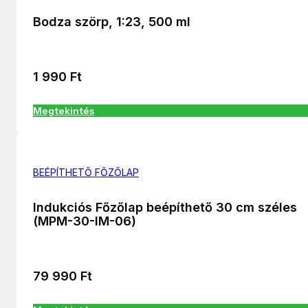
Bodza szörp, 1:23, 500 ml
1 990
Ft
Megtekintés
BEÉPÍTHETŐ FŐZŐLAP
Indukciós Főzőlap beépíthető 30 cm széles
(MPM-30-IM-06)
79 990
Ft