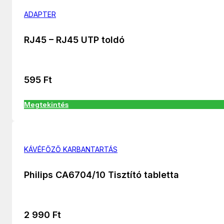
ADAPTER
RJ45 – RJ45 UTP toldó
595
Ft
Megtekintés
KÁVÉFŐZŐ KARBANTARTÁS
Philips CA6704/10 Tisztító tabletta
2 990
Ft