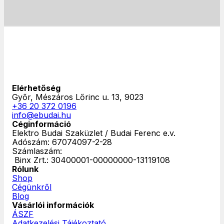
Elérhetőség
Győr, Mészáros Lőrinc u. 13, 9023
+36 20 372 0196
info@ebudai.hu
Céginformáció
Elektro Budai Szaküzlet / Budai Ferenc e.v.
Adószám: 67074097-2-28
Számlaszám:
‎ Binx Zrt.: 30400001-00000000-13119108
Rólunk
Shop
Cégünkről
Blog
Vásárlói információk
ÁSZF
Adatkezelési Tájékoztató