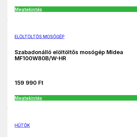
Megtekintés
ELÖLTÖLTŐS MOSÓGÉP
Szabadonálló elöltöltős mosógép Midea
MF100W80B/W-HR
159 990
Ft
Megtekintés
HŰTŐK