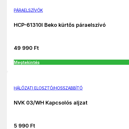
PÁRAELSZÍVÓK
HCP-61310I Beko kürtős páraelszívó
49 990
Ft
Megtekintés
HÁLÓZATI ELOSZTÓ/HOSSZABBÍTÓ
NVK 03/WH Kapcsolós aljzat
5 990
Ft