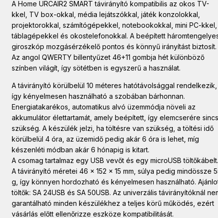
A Home URCAIR2 SMART távirányító kompatibilis az okos TV-
kkel, TV box-okkal, média lejátszókkal, játék konzolokkal,
projektorokkal, számítógépekkel, notebookokkal, mini PC-kkel,
táblagépekkel és okostelefonokkal. A beépített háromtengelye
giroszkóp mozgásérzékelő pontos és könnyű irányítást biztosít.
Az angol QWERTY billentyűzet 46+11 gombja hét különböző
színben világít, így sötétben is egyszerű a használat.
A távirányító körülbelül 10 méteres hatótávolsággal rendelkezik,
így kényelmesen használható a szobában bárhonnan.
Energiatakarékos, automatikus alvó üzemmódja növeli az
akkumulátor élettartamát, amely beépített, így elemcserére sinc
szükség. A készülék jelzi, ha töltésre van szükség, a töltési idő
körülbelül 4 óra, az üzemidő pedig akár 6 óra is lehet, míg
készenléti módban akár 6 hónapig is kitart.
A csomag tartalmaz egy USB vevőt és egy microUSB töltőkábelt
A távirányító méretei 46 x 152 x 15 mm, súlya pedig mindössze 
g, így könnyen hordozható és kényelmesen használható. Ajánlo
töltők: SA 24USB és SA 50USB. Az univerzális távirányítóknál ne
garantálható minden készülékhez a teljes körű működés, ezért
vásárlás előtt ellenőrizze eszköze kompatibilitását.