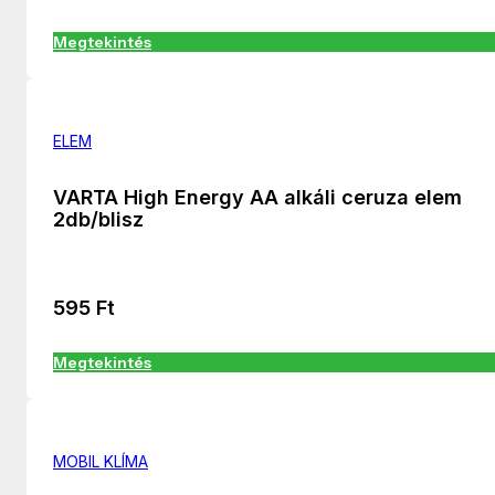
Megtekintés
ELEM
VARTA High Energy AA alkáli ceruza elem
2db/blisz
595
Ft
Megtekintés
MOBIL KLÍMA