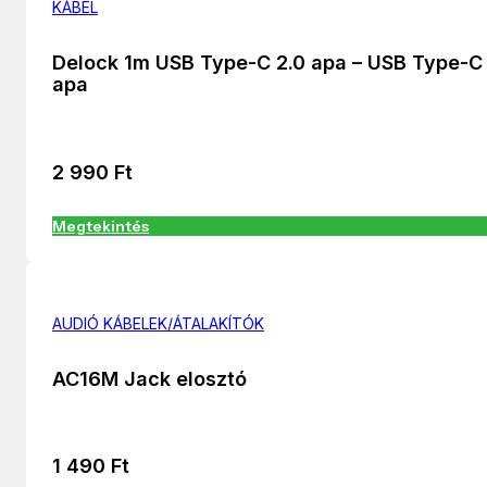
KÁBEL
Delock 1m USB Type-C 2.0 apa – USB Type-C 
apa
2 990
Ft
Megtekintés
AUDIÓ KÁBELEK/ÁTALAKÍTÓK
AC16M Jack elosztó
1 490
Ft