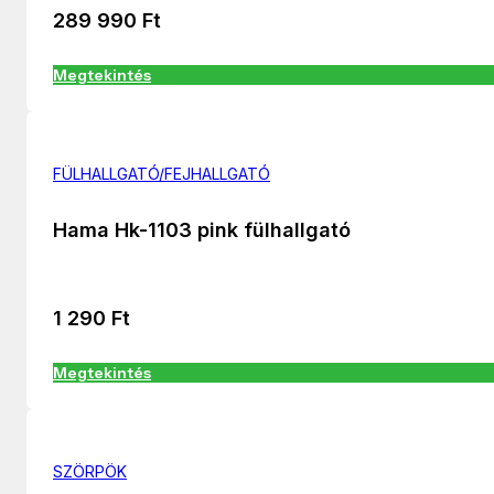
289 990
Ft
Megtekintés
FÜLHALLGATÓ/FEJHALLGATÓ
Hama Hk-1103 pink fülhallgató
1 290
Ft
Megtekintés
SZÖRPÖK