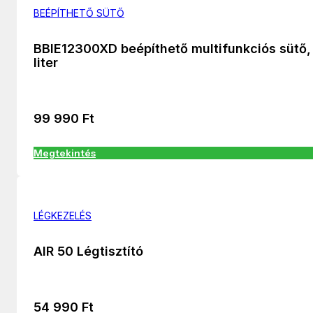
BEÉPÍTHETŐ SÜTŐ
BBIE12300XD beépíthető multifunkciós sütő,
liter
99 990
Ft
Megtekintés
LÉGKEZELÉS
AIR 50 Légtisztító
54 990
Ft