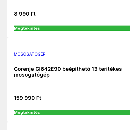
8 990
Ft
Megtekintés
MOSOGATÓGÉP
Gorenje GI642E90 beépíthető 13 terítékes
mosogatógép
159 990
Ft
Megtekintés