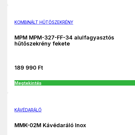
KOMBINÁLT HŰTŐSZEKRÉNY
MPM MPM-327-FF-34 alulfagyasztós
hűtőszekrény fekete
189 990
Ft
Megtekintés
KÁVÉDARÁLÓ
MMK-02M Kávédaráló Inox