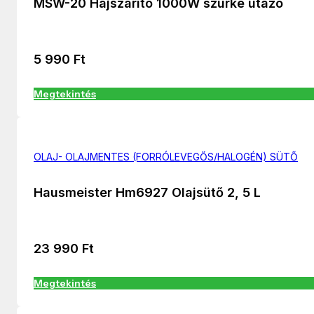
MSW-20 Hajszárító 1000W szürke utazó
5 990
Ft
Megtekintés
OLAJ- OLAJMENTES (FORRÓLEVEGŐS/HALOGÉN) SÜTŐ
Hausmeister Hm6927 Olajsütő 2, 5 L
23 990
Ft
Megtekintés