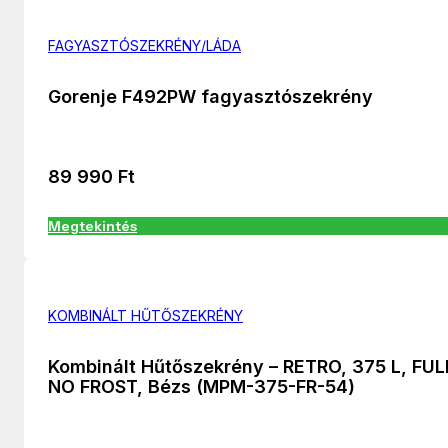
FAGYASZTÓSZEKRÉNY/LÁDA
Gorenje F492PW fagyasztószekrény
89 990
Ft
Megtekintés
KOMBINÁLT HŰTŐSZEKRÉNY
Kombinált Hűtőszekrény – RETRO, 375 L, FUL
NO FROST, Bézs (MPM-375-FR-54)