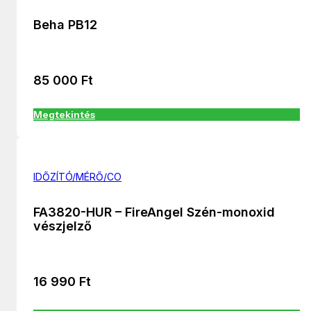
Beha PB12
85 000
Ft
Megtekintés
IDŐZÍTÓ/MÉRŐ/CO
FA3820-HUR – FireAngel Szén-monoxid
vészjelző
16 990
Ft