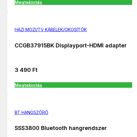
Megtekintés
HÁZI MOZI/TV KÁBELEK/OKOSÍTÓK
CCGB37915BK Displayport-HDMI adapter
3 490
Ft
Megtekintés
BT HANGSZÓRÓ
SSS3800 Bluetooth hangrendszer