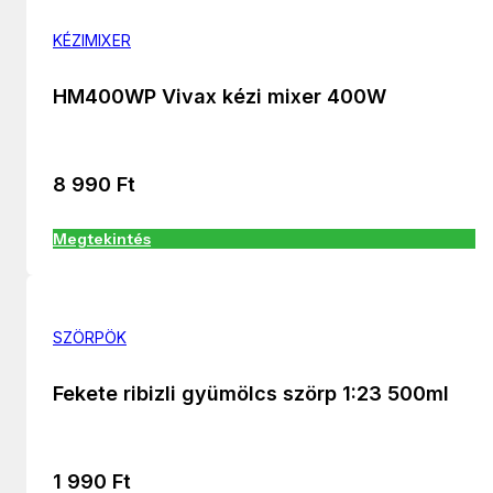
KÉZIMIXER
HM400WP Vivax kézi mixer 400W
8 990
Ft
Megtekintés
SZÖRPÖK
Fekete ribizli gyümölcs szörp 1:23 500ml
1 990
Ft