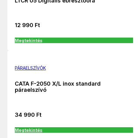
LTCR 05 Digitális ébresztőóra
12 990
Ft
Megtekintés
PÁRAELSZÍVÓK
CATA F-2050 X/L inox standard
páraelszívó
34 990
Ft
Megtekintés