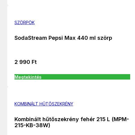
SZÖRPÖK
SodaStream Pepsi Max 440 ml szörp
2 990
Ft
Megtekintés
KOMBINÁLT HŰTŐSZEKRÉNY
Kombinált hűtőszekrény fehér 215 L (MPM-
215-KB-38W)