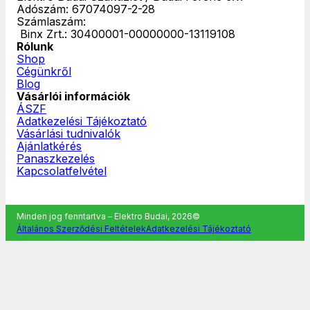
Adószám: 67074097-2-28
Számlaszám:
‎ Binx Zrt.: 30400001-00000000-13119108
Rólunk
Shop
Cégünkről
Blog
Vásárlói információk
ÁSZF
Adatkezelési Tájékoztató
Vásárlási tudnivalók
Ajánlatkérés
Panaszkezelés
Kapcsolatfelvétel
Minden jog fenntartva – Elektro Budai, 2026©
Általános Szerződési Feltételek
Adatkezelési Tájékoztató