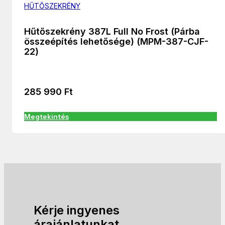
HŰTŐSZEKRÉNY
Hűtőszekrény 387L Full No Frost (Párba
összeépítés lehetősége) (MPM-387-CJF-
22)
285 990
Ft
Megtekintés
Kérje ingyenes
árajánlatunkat.