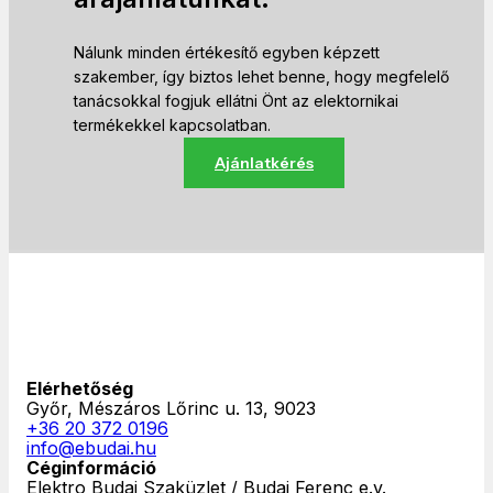
Nálunk minden értékesítő egyben képzett
szakember, így biztos lehet benne, hogy megfelelő
tanácsokkal fogjuk ellátni Önt az elektornikai
termékekkel kapcsolatban.
Ajánlatkérés
Elérhetőség
Győr, Mészáros Lőrinc u. 13, 9023
+36 20 372 0196
info@ebudai.hu
Céginformáció
Elektro Budai Szaküzlet / Budai Ferenc e.v.