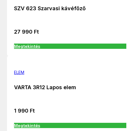
SZV 623 Szarvasi kávéfőző
27 990
Ft
Megtekintés
ELEM
VARTA 3R12 Lapos elem
1 990
Ft
Megtekintés