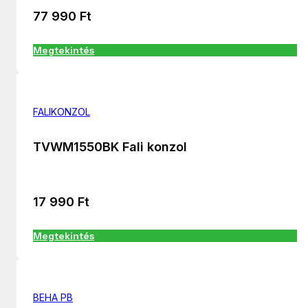
77 990
Ft
Megtekintés
FALIKONZOL
TVWM1550BK Fali konzol
17 990
Ft
Megtekintés
BEHA PB