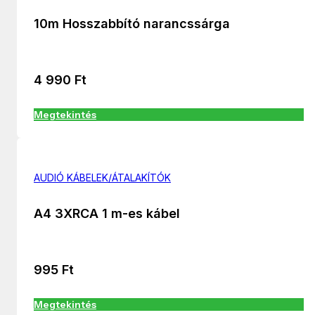
10m Hosszabbító narancssárga
4 990
Ft
Megtekintés
AUDIÓ KÁBELEK/ÁTALAKÍTÓK
A4 3XRCA 1 m-es kábel
995
Ft
Megtekintés