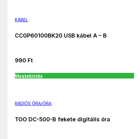
KÁBEL
CCGP60100BK20 USB kábel A – B
990
Ft
Megtekintés
RÁDIÓS ÓRA/ÓRA
TOO DC-500-B fekete digitális óra