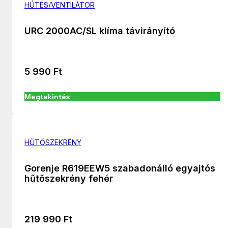
HÚTÉS/VENTILÁTOR
URC 2000AC/SL klíma távirányító
5 990
Ft
Megtekintés
HŰTŐSZEKRÉNY
Gorenje R619EEW5 szabadonálló egyajtós
hűtőszekrény fehér
219 990
Ft