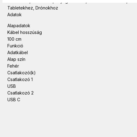
Szín: Fehér, Hossz: 1 m, Anyag: Szilikon, Mobiltelefonokhoz,
Tabletekhez, Drónokhoz
Adatok
Alapadatok
Kábel hosszúság
100 cm
Funkció
Adatkábel
Alap szín
Fehér
Csatlakozó(k)
Csatlakozó 1
USB
Csatlakozó 2
USB C