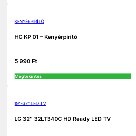
KENYÉRPIRÍTÓ
HG KP 01 – Kenyérpirító
5 990
Ft
Megtekintés
19"-37" LED TV
LG 32″ 32LT340C HD Ready LED TV