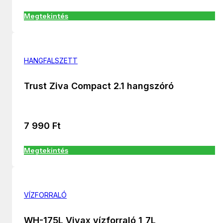
Megtekintés
HANGFALSZETT
Trust Ziva Compact 2.1 hangszóró
7 990
Ft
Megtekintés
VÍZFORRALÓ
WH-175L Vivax vízforraló 1,7L