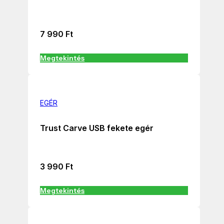
7 990
Ft
Megtekintés
EGÉR
Trust Carve USB fekete egér
3 990
Ft
Megtekintés