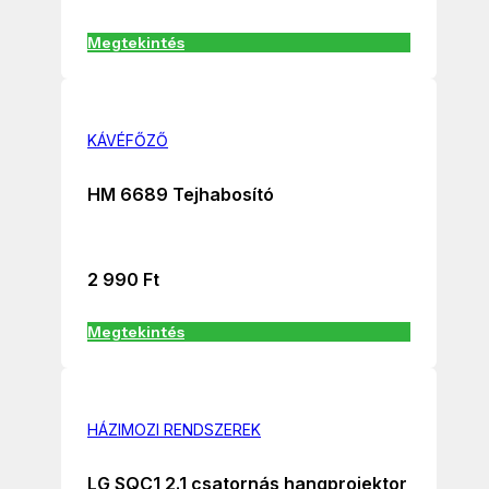
Megtekintés
KÁVÉFŐZŐ
HM 6689 Tejhabosító
2 990
Ft
Megtekintés
HÁZIMOZI RENDSZEREK
LG SQC1 2.1 csatornás hangprojektor