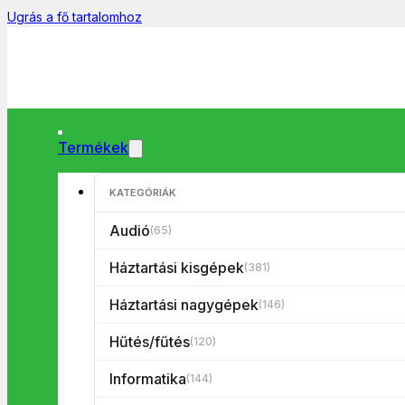
Ugrás a fő tartalomhoz
Termékek
KATEGÓRIÁK
Főoldal
/
Informatika
/
Hálózati kábelek
/
CCGT85000GY50 UTP
🔍
Audió
(65)
Háztartási kisgépek
(381)
Háztartási nagygépek
(146)
Hűtés/fűtés
(120)
Informatika
(144)