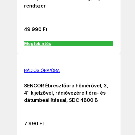
rendszer
49 990
Ft
Megtekintés
RÁDIÓS ÓRA/ÓRA
SENCOR Ébresztőóra hőmérővel, 3,
4″ kijelzővel, rádióvezérelt óra- és
dátumbeállítással, SDC 4800 B
7 990
Ft