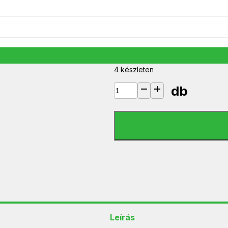
CCGT85000GY50 UTP KÁBEL 5 
1 290
Ft
4 készleten
db
CCGT85000GY50 UTP KÁBEL 5 M
Leírás