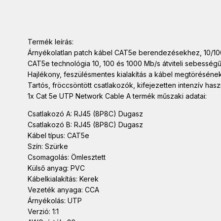
Termék leírás:
Árnyékolatlan patch kábel CAT5e berendezésekhez, 10/100
CAT5e technológia 10, 100 és 1000 Mb/s átviteli sebesség
Hajlékony, feszülésmentes kialakítás a kábel megtörésén
Tartós, fröccsöntött csatlakozók, kifejezetten intenzív ha
1x Cat 5e UTP Network Cable A termék műszaki adatai:
Csatlakozó A: RJ45 (8P8C) Dugasz
Csatlakozó B: RJ45 (8P8C) Dugasz
Kábel típus: CAT5e
Szín: Szürke
Csomagolás: Ömlesztett
Külső anyag: PVC
Kábelkialakítás: Kerek
Vezeték anyaga: CCA
Árnyékolás: UTP
Verzió: 1:1