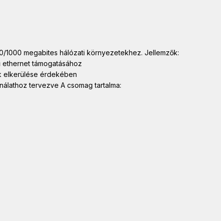
/1000 megabites hálózati környezetekhez. Jellemzők:
ű ethernet támogatásához
ek elkerülése érdekében
sználathoz tervezve A csomag tartalma: