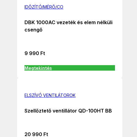
IDŐZÍTÓ/MÉRŐ/CO
DBK 1000AC vezeték és elem nélküli
csengő
9 990
Ft
Megtekintés
ELSZÍVÓ VENTILÁTOROK
Szellőztető ventillátor QD-100HT BB
20 990
Ft