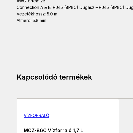
AWG-érték: 26
Connection A & B: RJ45 (8P8C) Dugasz – RJ45 (8P8C) Du
Vezetékhossz: 5.0 m
Átméro: 5.8 mm
Kapcsolódó termékek
VÍZFORRALÓ
MCZ-86C Vízforraló 1,7 L