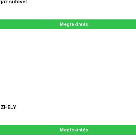
gáz sütővel
Megtekintés
ŰZHELY
Megtekintés