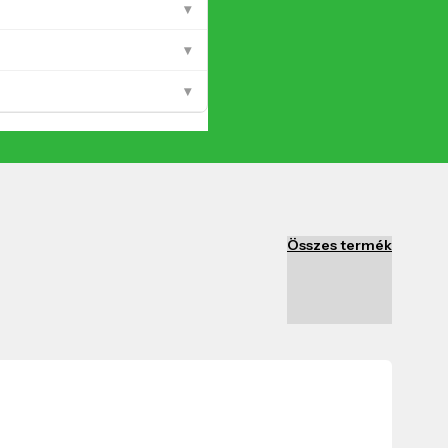
▾
▾
▾
Összes termék