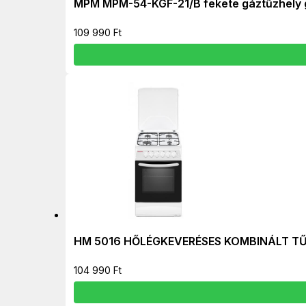
MPM MPM-54-KGF-21/B fekete gáztűzhely 
109 990
Ft
HM 5016 HŐLÉGKEVERÉSES KOMBINÁLT T
104 990
Ft