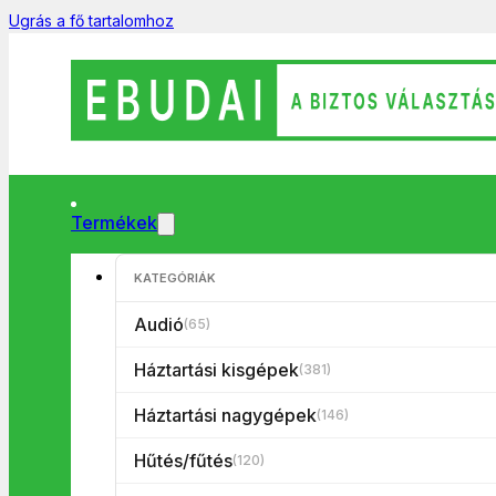
Ugrás a fő tartalomhoz
Termékek
KATEGÓRIÁK
Keresés
...
Audió
(65)
Háztartási kisgépek
(381)
Termék kategóriák
Háztartási nagygépek
(146)
Hűtés/fűtés
(120)