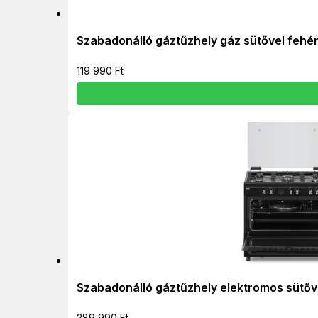
Szabadonálló gáztűzhely gáz sütővel feh
119 990
Ft
Szabadonálló gáztűzhely elektromos sütő
289 990
Ft