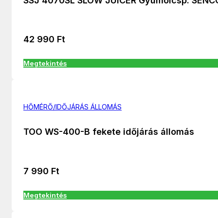
SSJ 4070SL SLOW JUICER Gyümölcsp. SENC
42 990
Ft
Megtekintés
HŐMÉRŐ/IDŐJÁRÁS ÁLLOMÁS
TOO WS-400-B fekete időjárás állomás
7 990
Ft
Megtekintés