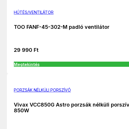
HÚTÉS/VENTILÁTOR
TOO FANF-45-302-M padló ventilátor
29 990
Ft
Megtekintés
PORZSÁK NÉLKÜLI PORSZÍVÓ
Vivax VCC850G Astro porzsák nélküli porszí
850W