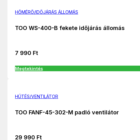
HŐMÉRŐ/IDŐJÁRÁS ÁLLOMÁS
TOO WS-400-B fekete időjárás állomás
7 990
Ft
Megtekintés
HÚTÉS/VENTILÁTOR
TOO FANF-45-302-M padló ventilátor
29 990
Ft