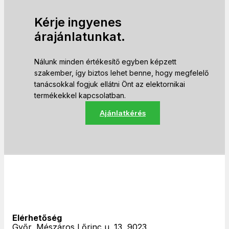
Kérje ingyenes
árajánlatunkat.
Nálunk minden értékesítő egyben képzett
szakember, így biztos lehet benne, hogy megfelelő
tanácsokkal fogjuk ellátni Önt az elektornikai
termékekkel kapcsolatban.
Ajánlatkérés
Elérhetőség
Győr, Mészáros Lőrinc u. 13, 9023