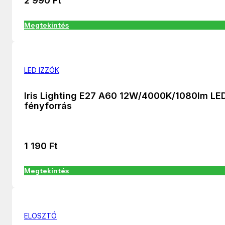
2 990
Ft
Megtekintés
LED IZZÓK
Iris Lighting E27 A60 12W/4000K/1080lm LE
fényforrás
1 190
Ft
Megtekintés
ELOSZTÓ