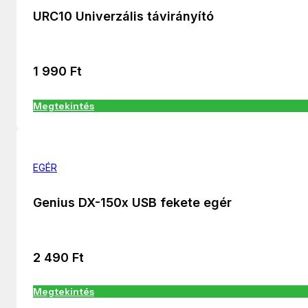
URC10 Univerzális távirányító
1 990
Ft
Megtekintés
EGÉR
Genius DX-150x USB fekete egér
2 490
Ft
Megtekintés