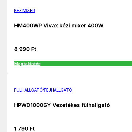
KÉZIMIXER
HM400WP Vivax kézi mixer 400W
8 990
Ft
Megtekintés
FÜLHALLGATÓ/FEJHALLGATÓ
HPWD1000GY Vezetékes fülhallgató
1 790
Ft