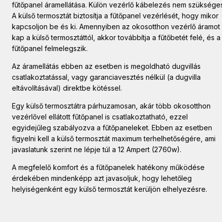
fűtőpanel áramellátása. Külön vezérlő kábelezés nem szüksége
A külső termosztát biztosítja a fűtőpanel vezérlését, hogy mikor
kapcsoljon be és ki. Amennyiben az okosotthon vezérlő áramot
kap a külső termosztáttól, akkor továbbítja a fűtőbetét felé, és a
fűtőpanel felmelegszik.
Az áramellátás ebben az esetben is megoldható dugvillás
csatlakoztatással, vagy garanciavesztés nélkül (a dugvilla
eltávolításával) direktbe kötéssel.
Egy külső termosztátra párhuzamosan, akár több okosotthon
vezérlővel ellátott fűtőpanel is csatlakoztatható, ezzel
egyidejűleg szabályozva a fűtőpaneleket. Ebben az esetben
figyelni kell a külső termosztát maximum terhelhetőségére, ami
javaslatunk szerint ne lépje túl a 12 Ampert (2760w).
A megfelelő komfort és a fűtőpanelek hatékony működése
érdekében mindenképp azt javasoljuk, hogy lehetőleg
helyiségenként egy külső termosztát kerüljön elhelyezésre.