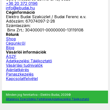
+36 20 372 0196
info@ebudai.hu
Céginformáció
Elektro Budai Szaküzlet / Budai Ferenc e.v.
Adószám: 67074097-2-28
Számlaszám:
‎ Binx Zrt.: 30400001-00000000-13119108
Rólunk
Shop
Cégünkről
Blog
Vásárlói információk
ÁSZF
Adatkezelési Tájékoztató
Vásárlási tudnivalók
Ajánlatkérés
Panaszkezelés
Kapcsolatfelvétel
Minden jog fenntartva – Elektro Budai, 2026©
Általános Szerződési Feltételek
Adatkezelési Tájékoztató