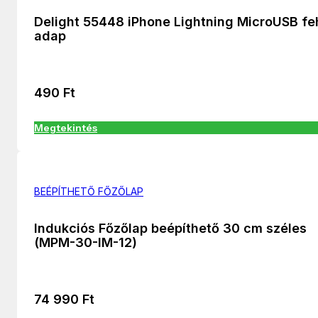
Delight 55448 iPhone Lightning MicroUSB fe
adap
490
Ft
Megtekintés
BEÉPÍTHETŐ FŐZŐLAP
Indukciós Főzőlap beépíthető 30 cm széles
(MPM-30-IM-12)
74 990
Ft