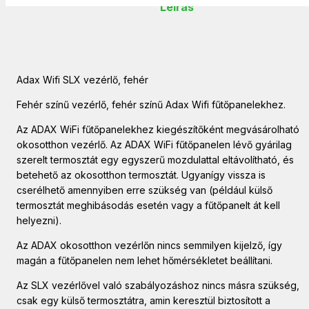
Leírás
Adax Wifi SLX vezérlő, fehér
Fehér színű vezérlő, fehér színű Adax Wifi fűtőpanelekhez.
Az ADAX WiFi fűtőpanelekhez kiegészítőként megvásárolható
okosotthon vezérlő. Az ADAX WiFi fűtőpanelen lévő gyárilag
szerelt termosztát egy egyszerű mozdulattal eltávolítható, és
betehető az okosotthon termosztát. Ugyanígy vissza is
cserélhető amennyiben erre szükség van (például külső
termosztát meghibásodás esetén vagy a fűtőpanelt át kell
helyezni).
Az ADAX okosotthon vezérlőn nincs semmilyen kijelző, így
magán a fűtőpanelen nem lehet hőmérsékletet beállítani.
Az SLX vezérlővel való szabályozáshoz nincs másra szükség,
csak egy külső termosztátra, amin keresztül biztosított a