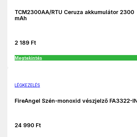
TCM2300AA/RTU Ceruza akkumulátor 2300
mAh
2 189
Ft
Megtekintés
LÉGKEZELÉS
FireAngel Szén-monoxid vészjelző FA3322-I
24 990
Ft