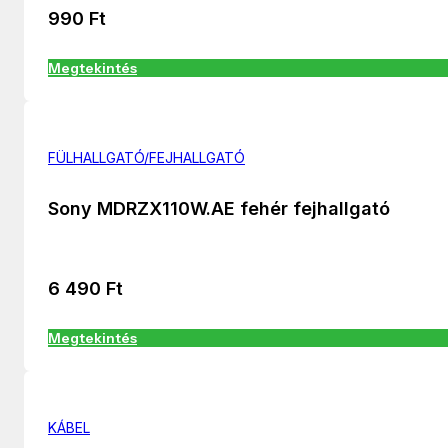
990
Ft
Megtekintés
FÜLHALLGATÓ/FEJHALLGATÓ
Sony MDRZX110W.AE fehér fejhallgató
6 490
Ft
Megtekintés
KÁBEL