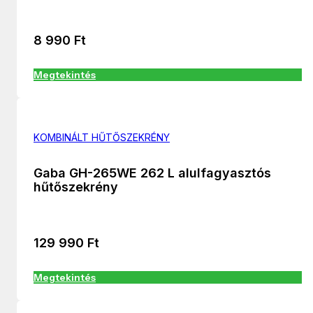
8 990
Ft
Megtekintés
KOMBINÁLT HŰTŐSZEKRÉNY
Gaba GH-265WE 262 L alulfagyasztós
hűtőszekrény
129 990
Ft
Megtekintés