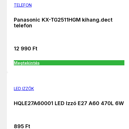
TELEFON
Panasonic KX-TG2511HGM kihang.dect
telefon
12 990
Ft
Megtekintés
LED IZZÓK
HQLE27A60001 LED Izzó E27 A60 470L 6W
895
Ft