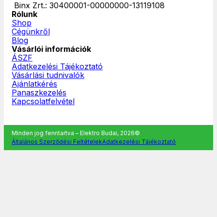
‎ Binx Zrt.: 30400001-00000000-13119108
Rólunk
Shop
Cégünkről
Blog
Vásárlói információk
ÁSZF
Adatkezelési Tájékoztató
Vásárlási tudnivalók
Ajánlatkérés
Panaszkezelés
Kapcsolatfelvétel
Minden jog fenntartva – Elektro Budai, 2026©
Általános Szerződési Feltételek
Adatkezelési Tájékoztató