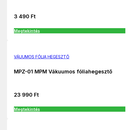
3 490
Ft
Megtekintés
VÁUUMOS FÓLIA HEGESZTŐ
MPZ-01 MPM Vákuumos fóliahegesztő
23 990
Ft
Megtekintés