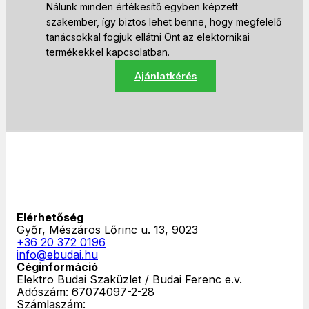
Nálunk minden értékesítő egyben képzett
szakember, így biztos lehet benne, hogy megfelelő
tanácsokkal fogjuk ellátni Önt az elektornikai
termékekkel kapcsolatban.
Ajánlatkérés
Elérhetőség
Győr, Mészáros Lőrinc u. 13, 9023
+36 20 372 0196
info@ebudai.hu
Céginformáció
Elektro Budai Szaküzlet / Budai Ferenc e.v.
Adószám: 67074097-2-28
Számlaszám: