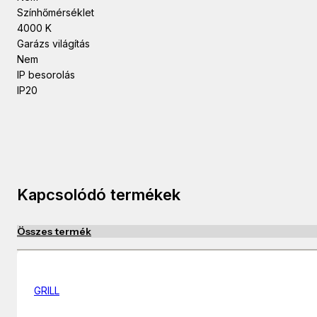
Színhőmérséklet
4000 K
Garázs világítás
Nem
IP besorolás
IP20
Kapcsolódó termékek
Összes termék
GRILL