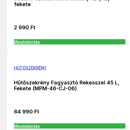
fekete
2 990
Ft
Megtekintés
HŰTŐSZEKRÉNY
Hűtőszekrény Fagyasztó Rekesszel 45 L,
Fekete (MPM-46-CJ-06)
64 990
Ft
Megtekintés