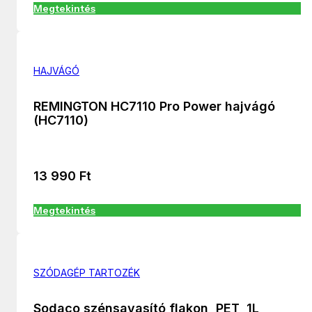
Megtekintés
HAJVÁGÓ
REMINGTON HC7110 Pro Power hajvágó
(HC7110)
13 990
Ft
Megtekintés
SZÓDAGÉP TARTOZÉK
Sodaco szénsavasító flakon, PET, 1L,