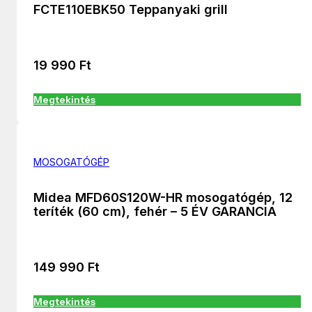
FCTE110EBK50 Teppanyaki grill
19 990
Ft
Megtekintés
MOSOGATÓGÉP
Midea MFD60S120W-HR mosogatógép, 12
teríték (60 cm), fehér – 5 ÉV GARANCIA
149 990
Ft
Megtekintés