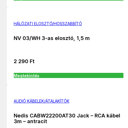
HÁLÓZATI ELOSZTÓ/HOSSZABBÍTÓ
NV 03/WH 3-as elosztó, 1,5 m
2 290
Ft
Megtekintés
AUDIÓ KÁBELEK/ÁTALAKÍTÓK
Nedis CABW22200AT30 Jack – RCA kábel
3m – antracit