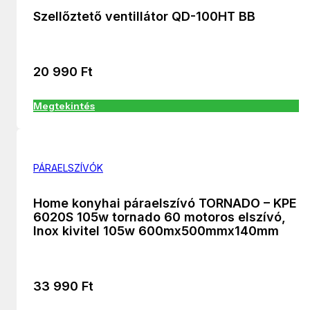
Szellőztető ventillátor QD-100HT BB
20 990
Ft
Megtekintés
PÁRAELSZÍVÓK
Home konyhai páraelszívó TORNADO – KPE
6020S 105w tornado 60 motoros elszívó,
Inox kivitel 105w 600mx500mmx140mm
33 990
Ft