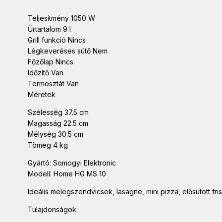
Teljesítmény 1050 W
Űrtartalom 9 l
Grill funkció Nincs
Légkeveréses sütő Nem
Főzőlap Nincs
Időzítő Van
Termosztát Van
Méretek
Szélesség 37.5 cm
Magasság 22.5 cm
Mélység 30.5 cm
Tömeg 4 kg
Gyártó: Somogyi Elektronic
Modell: Home HG MS 10
Ideális melegszendvicsek, lasagne, mini pizza, elősütött fri
Tulajdonságok: