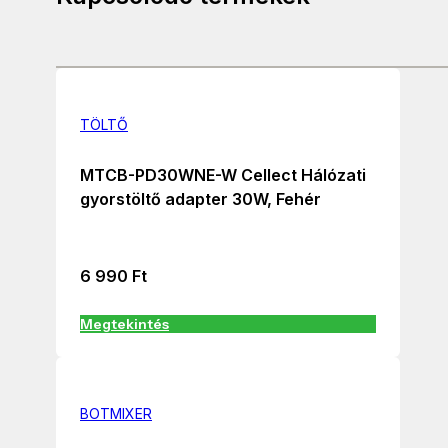
TÖLTŐ
MTCB-PD30WNE-W Cellect Hálózati
gyorstöltő adapter 30W, Fehér
6 990
Ft
Megtekintés
BOTMIXER