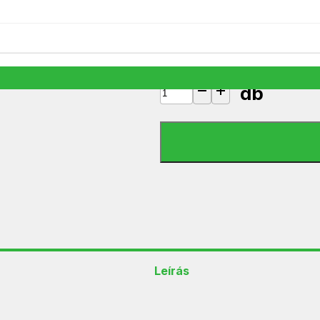
14 990
Ft
5 készleten
db
HG MS 10 Mini sütő mennyiség
Leírás