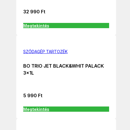
32 990
Ft
Megtekintés
SZÓDAGÉP TARTOZÉK
BO TRIO JET BLACK&WHIT PALACK
3x1L
5 990
Ft
Megtekintés