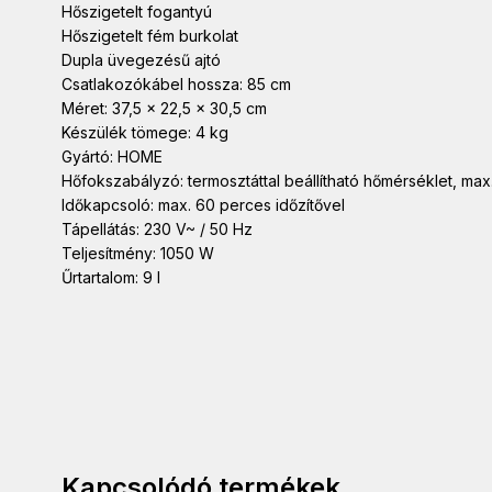
Hőszigetelt fogantyú
Hőszigetelt fém burkolat
Dupla üvegezésű ajtó
Csatlakozókábel hossza: 85 cm
Méret: 37,5 x 22,5 x 30,5 cm
Készülék tömege: 4 kg
Gyártó: HOME
Hőfokszabályzó: termosztáttal beállítható hőmérséklet, max
Időkapcsoló: max. 60 perces időzítővel
Tápellátás: 230 V~ / 50 Hz
Teljesítmény: 1050 W
Űrtartalom: 9 l
Kapcsolódó termékek