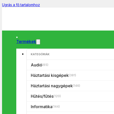
Ugrás a fő tartalomhoz
Termékek
KATEGÓRIÁK
Főoldal
/
Háztartási kisgépek
/
Konyhai kisgépek
/
Sütő/mini sü
🔍
Audió
(65)
Háztartási kisgépek
(381)
Háztartási nagygépek
(146)
Hűtés/fűtés
(120)
Informatika
(144)