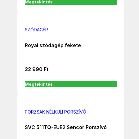
Megtekintés
SZÓDAGÉP
Royal szódagép fekete
22 990
Ft
Megtekintés
PORZSÁK NÉLKÜLI PORSZÍVÓ
SVC 511TQ-EUE2 Sencor Porszívó