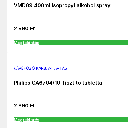
VMD89 400ml Isopropyl alkohol spray
2 990
Ft
Megtekintés
KÁVÉFŐZŐ KARBANTARTÁS
Philips CA6704/10 Tisztító tabletta
2 990
Ft
Megtekintés