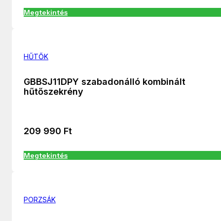
Megtekintés
HŰTŐK
GBBSJ11DPY szabadonálló kombinált
hűtőszekrény
209 990
Ft
Megtekintés
PORZSÁK