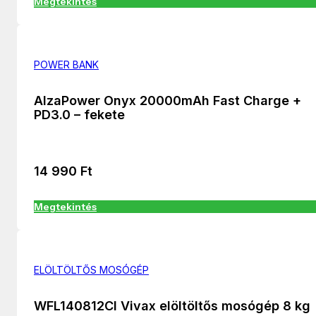
Megtekintés
POWER BANK
AlzaPower Onyx 20000mAh Fast Charge +
PD3.0 – fekete
14 990
Ft
Megtekintés
ELÖLTÖLTŐS MOSÓGÉP
WFL140812CI Vivax elöltöltős mosógép 8 kg