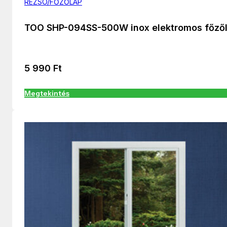
REZSÓ/FŐZŐLAP
TOO SHP-094SS-500W inox elektromos főző
5 990
Ft
Megtekintés