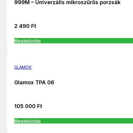
999M – Univerzális mikroszűrős porzsák
2 490
Ft
Megtekintés
GLAMOX
Glamox TPA 06
105 000
Ft
Megtekintés