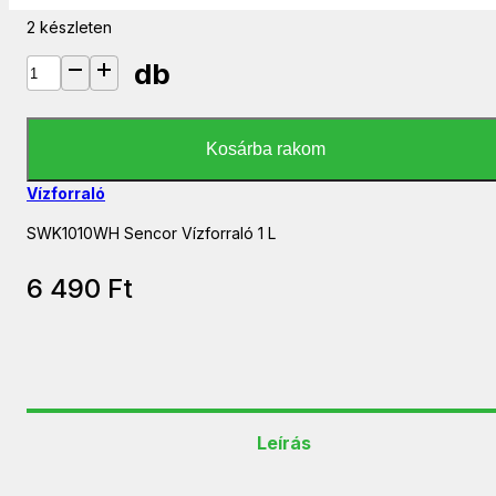
2 készleten
db
SWK1010WH Sencor Vízforraló 1 L mennyiség
Kosárba rakom
Vízforraló
SWK1010WH Sencor Vízforraló 1 L
6 490
Ft
Leírás