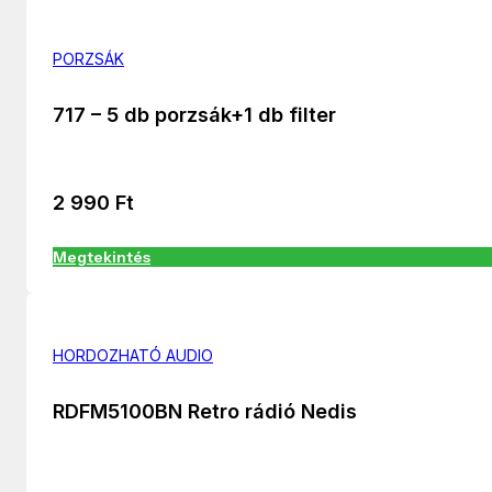
PORZSÁK
717 – 5 db porzsák+1 db filter
2 990
Ft
Megtekintés
HORDOZHATÓ AUDIO
RDFM5100BN Retro rádió Nedis