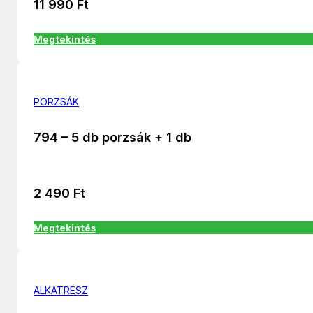
11 990
Ft
Megtekintés
PORZSÁK
794 – 5 db porzsák + 1 db
2 490
Ft
Megtekintés
ALKATRÉSZ