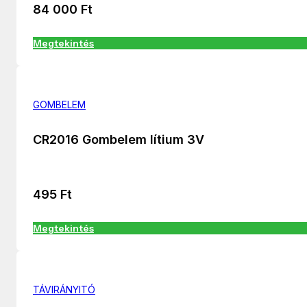
84 000
Ft
Megtekintés
GOMBELEM
CR2016 Gombelem lítium 3V
495
Ft
Megtekintés
TÁVIRÁNYITÓ