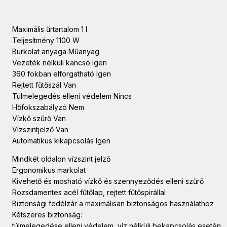
Maximális űrtartalom 1 l
Teljesítmény 1100 W
Burkolat anyaga Műanyag
Vezeték nélküli kancsó Igen
360 fokban elforgatható Igen
Rejtett fűtőszál Van
Túlmelegedés elleni védelem Nincs
Hőfokszabályzó Nem
Vízkő szűrő Van
Vízszintjelző Van
Automatikus kikapcsolás Igen
Mindkét oldalon vízszint jelző
Ergonomikus markolat
Kivehető és mosható vízkő és szennyeződés elleni szűrő
Rozsdamentes acél fűtőlap, rejtett fűtőspirállal
Biztonsági fedélzár a maximálisan biztonságos használathoz
Kétszeres biztonság:
túlmelegedése elleni védelem, víz nélküli bekapcsolás esetén,