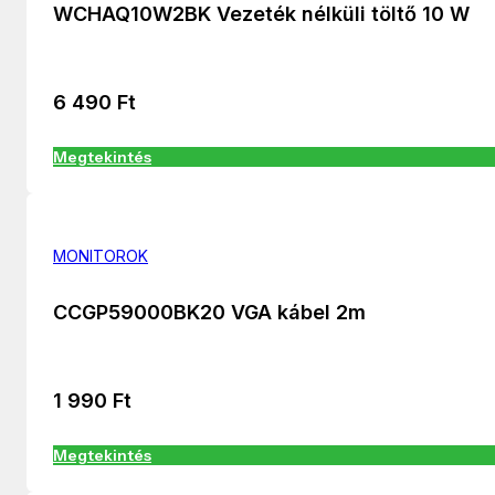
WCHAQ10W2BK Vezeték nélküli töltő 10 W
6 490
Ft
Megtekintés
MONITOROK
CCGP59000BK20 VGA kábel 2m
1 990
Ft
Megtekintés