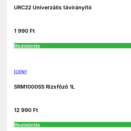
URC22 Univerzális távirányító
1 990
Ft
Megtekintés
EDÉNY
SRM1000SS Rizsfőző 1L
12 990
Ft
Megtekintés