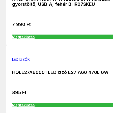
gyorstöltő, USB-A, fehér BHR07SKEU
7 990
Ft
Megtekintés
LED IZZÓK
HQLE27A60001 LED Izzó E27 A60 470L 6W
895
Ft
Megtekintés