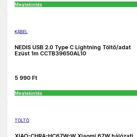
Megtekintés
KÁBEL
NEDIS USB 2.0 Type C Lightning Töltő/adat
Ezüst 1m CCTB39650AL10
5 990
Ft
Megtekintés
TÖLTŐ
XIAO-CHRA-HC67W-W Xiaomi 67W hálózati