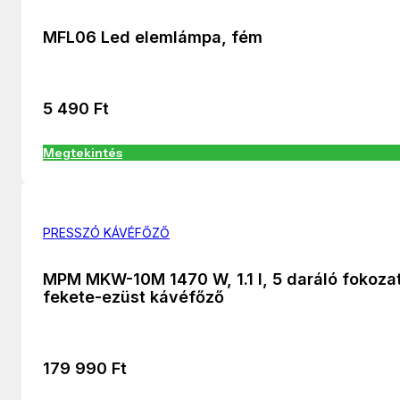
MFL06 Led elemlámpa, fém
5 490
Ft
Megtekintés
PRESSZÓ KÁVÉFŐZŐ
MPM MKW-10M 1470 W, 1.1 l, 5 daráló fokoza
fekete-ezüst kávéfőző
179 990
Ft