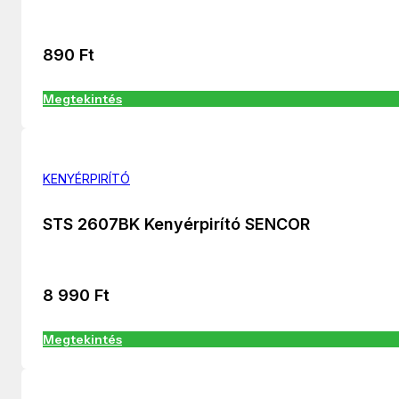
890
Ft
Megtekintés
KENYÉRPIRÍTÓ
STS 2607BK Kenyérpirító SENCOR
8 990
Ft
Megtekintés