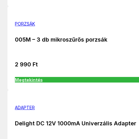
PORZSÁK
005M – 3 db mikroszűrős porzsák
2 990
Ft
Megtekintés
ADAPTER
Delight DC 12V 1000mA Univerzális Adapter