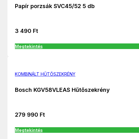
Papír porzsák SVC45/52 5 db
3 490
Ft
Megtekintés
KOMBINÁLT HŰTŐSZEKRÉNY
Bosch KGV58VLEAS Hűtőszekrény
279 990
Ft
Megtekintés