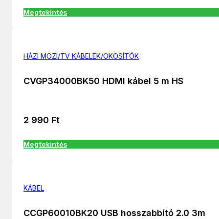
Megtekintés
HÁZI MOZI/TV KÁBELEK/OKOSÍTÓK
CVGP34000BK50 HDMI kábel 5 m HS
2 990
Ft
Megtekintés
KÁBEL
CCGP60010BK20 USB hosszabbító 2.0 3m