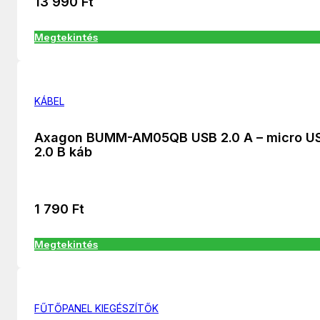
13 990
Ft
Megtekintés
KÁBEL
Axagon BUMM-AM05QB USB 2.0 A – micro U
2.0 B káb
1 790
Ft
Megtekintés
FŰTŐPANEL KIEGÉSZÍTŐK