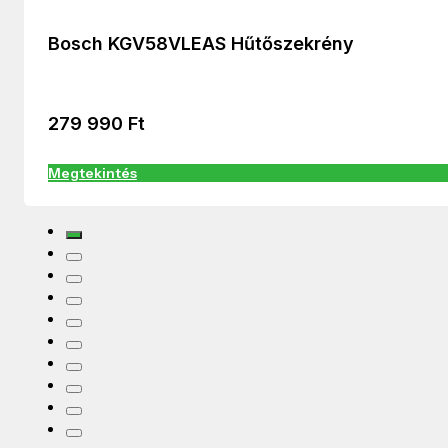
Bosch KGV58VLEAS Hűtőszekrény
279 990
Ft
Megtekintés