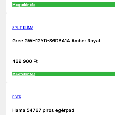
Megtekintés
SPLIT KLÍMA
Gree GWH12YD-S6DBA1A Amber Royal
469 900
Ft
Megtekintés
EGÉR
Hama 54767 piros egérpad