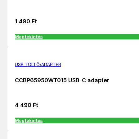
1 490
Ft
Megtekintés
USB TÖLTŐ/ADAPTER
CCBP65950WT015 USB-C adapter
4 490
Ft
Megtekintés