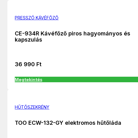
PRESSZÓ KÁVÉFŐZŐ
CE-934R Kávéfőző piros hagyományos és
kapszulás
36 990
Ft
Megtekintés
HŰTŐSZEKRÉNY
TOO ECW-132-GY elektromos hűtőláda