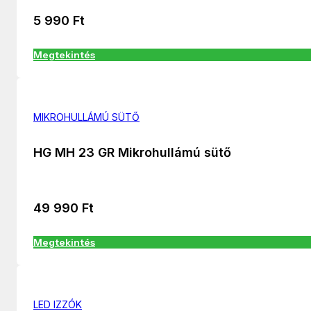
5 990
Ft
Megtekintés
MIKROHULLÁMÚ SÜTŐ
HG MH 23 GR Mikrohullámú sütő
49 990
Ft
Megtekintés
LED IZZÓK