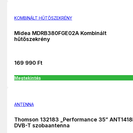
KOMBINÁLT HŰTŐSZEKRÉNY
Midea MDRB380FGE02A Kombinált
hűtőszekrény
169 990
Ft
Megtekintés
ANTENNA
Thomson 132183 „Performance 35” ANT141
DVB-T szobaantenna