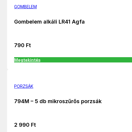
GOMBELEM
Gombelem alkáli LR41 Agfa
790
Ft
Megtekintés
PORZSÁK
794M – 5 db mikroszűrős porzsák
2 990
Ft