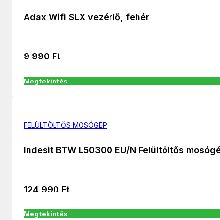
Adax Wifi SLX vezérlő, fehér
9 990
Ft
Megtekintés
FELÜLTÖLTŐS MOSÓGÉP
Indesit BTW L50300 EU/N Felültöltős mosóg
124 990
Ft
Megtekintés