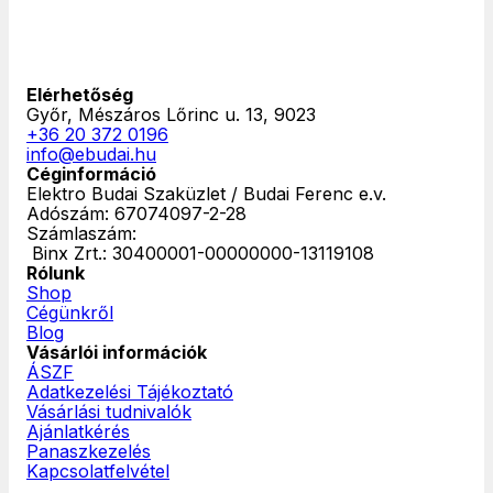
Elérhetőség
Győr, Mészáros Lőrinc u. 13, 9023
+36 20 372 0196
info@ebudai.hu
Céginformáció
Elektro Budai Szaküzlet / Budai Ferenc e.v.
Adószám: 67074097-2-28
Számlaszám:
‎ Binx Zrt.: 30400001-00000000-13119108
Rólunk
Shop
Cégünkről
Blog
Vásárlói információk
ÁSZF
Adatkezelési Tájékoztató
Vásárlási tudnivalók
Ajánlatkérés
Panaszkezelés
Kapcsolatfelvétel