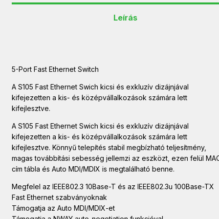
Leírás
5-Port Fast Ethernet Switch
A S105 Fast Ethernet Swich kicsi és exkluzív dizájnjával
kifejezetten a kis- és középvállalkozások számára lett
kifejlesztve.
A S105 Fast Ethernet Swich kicsi és exkluzív dizájnjával
kifejezetten a kis- és középvállalkozások számára lett
kifejlesztve. Könnyű telepítés stabil megbízható teljesítmény,
magas továbbítási sebesség jellemzi az eszközt, ezen felül MA
cím tábla és Auto MDI/MDIX is megtalálható benne.
Megfelel az IEEE802.3 10Base-T és az IEEE802.3u 100Base-TX
Fast Ethernet szabványoknak
Támogatja az Auto MDI/MDIX-et
Támogatja a NWAY auto-negotiation funkcióval