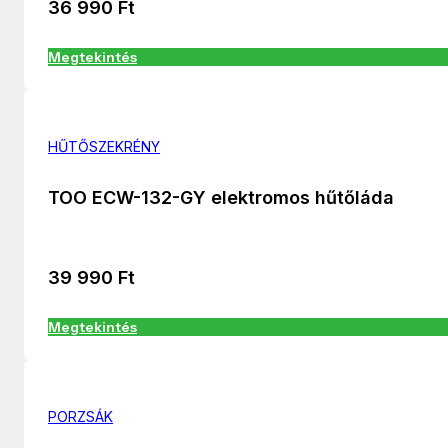
36 990
Ft
Megtekintés
HŰTŐSZEKRÉNY
TOO ECW-132-GY elektromos hűtőláda
39 990
Ft
Megtekintés
PORZSÁK