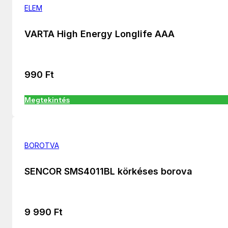
ELEM
VARTA High Energy Longlife AAA
990
Ft
Megtekintés
BOROTVA
SENCOR SMS4011BL körkéses borova
9 990
Ft