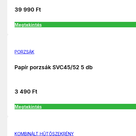
39 990
Ft
Megtekintés
PORZSÁK
Papír porzsák SVC45/52 5 db
3 490
Ft
Megtekintés
KOMBINÁLT HŰTŐSZEKRÉNY