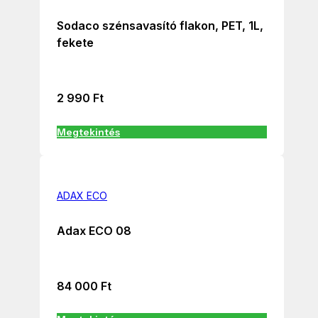
Sodaco szénsavasító flakon, PET, 1L,
fekete
2 990
Ft
Megtekintés
ADAX ECO
Adax ECO 08
84 000
Ft