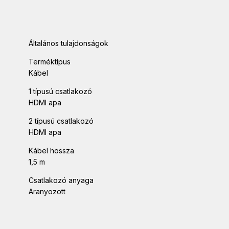
Általános tulajdonságok
Terméktípus
Kábel
1 típusú csatlakozó
HDMI apa
2 típusú csatlakozó
HDMI apa
Kábel hossza
1,5 m
Csatlakozó anyaga
Aranyozott