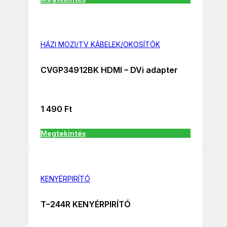
HÁZI MOZI/TV KÁBELEK/OKOSÍTÓK
CVGP34912BK HDMI – DVi adapter
1 490
Ft
Megtekintés
KENYÉRPIRÍTÓ
T–244R KENYÉRPIRÍTÓ