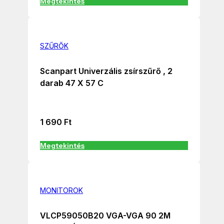
Megtekintés
SZŰRŐK
Scanpart Univerzális zsírszűrő , 2
darab 47 X 57 C
1 690
Ft
Megtekintés
MONITOROK
VLCP59050B20 VGA-VGA 90 2M