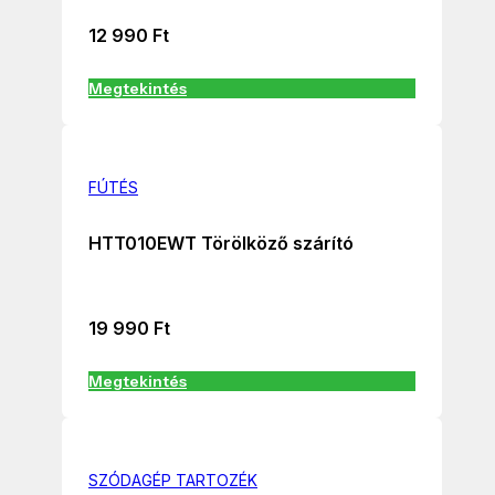
12 990
Ft
Megtekintés
FÚTÉS
HTT010EWT Törölköző szárító
19 990
Ft
Megtekintés
SZÓDAGÉP TARTOZÉK