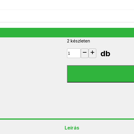
VGVP34250B15 HS+E HDMI KÁBEL
990
Ft
2 készleten
db
VGVP34250B15 HS+E HDMI KÁBEL
Leírás