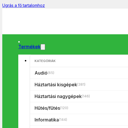
Ugrás a fő tartalomhoz
Termékek
KATEGÓRIÁK
Főoldal
/
Tévék
/
Tévé tartozék
/
Házi mozi/Tv kábelek/Okosí
🔍
Audió
(65)
Háztartási kisgépek
(381)
Háztartási nagygépek
(146)
Hűtés/fűtés
(120)
Informatika
(144)