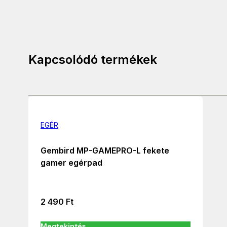
Kapcsolódó termékek
EGÉR
Gembird MP-GAMEPRO-L fekete
gamer egérpad
2 490
Ft
Megtekintés