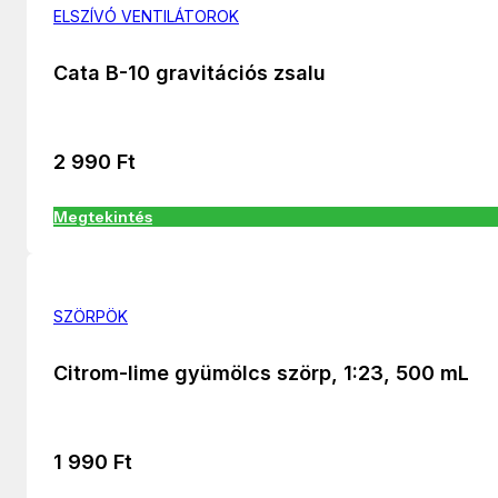
ELSZÍVÓ VENTILÁTOROK
Cata B-10 gravitációs zsalu
2 990
Ft
Megtekintés
SZÖRPÖK
Citrom-lime gyümölcs szörp, 1:23, 500 mL
1 990
Ft