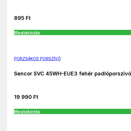
895
Ft
Megtekintés
PORZSÁKOS PORSZÍVÓ
Sencor SVC 45WH-EUE3 fehér padlóporszív
19 990
Ft
Megtekintés