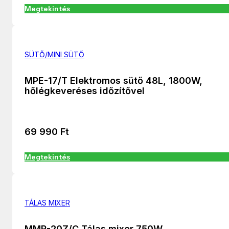
Megtekintés
SÜTŐ/MINI SÜTŐ
MPE-17/T Elektromos sütő 48L, 1800W,
hőlégkeveréses időzítővel
69 990
Ft
Megtekintés
TÁLAS MIXER
MMR-20Z/C Tálas mixer 750W