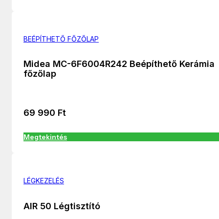
BEÉPÍTHETŐ FŐZŐLAP
Midea MC-6F6004R242 Beépíthető Kerámia
főzőlap
69 990
Ft
Megtekintés
LÉGKEZELÉS
AIR 50 Légtisztító