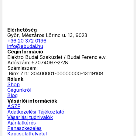
Elérhetőség
Győr, Mészáros Lőrinc u. 13, 9023
+36 20 372 0196
info@ebudai.hu
Céginformáció
Elektro Budai Szaküzlet / Budai Ferenc e.v.
Adószám: 67074097-2-28
Számlaszám:
‎ Binx Zrt.: 30400001-00000000-13119108
Rólunk
Shop
Cégünkről
Blog
Vásárlói információk
ÁSZF
Adatkezelési Tájékoztató
Vásárlási tudnivalók
Ajánlatkérés
Panaszkezelés
Kapcsolatfelvétel