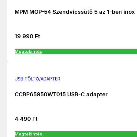
MPM MOP-54 Szendvicssütő 5 az 1-ben inox
19 990
Ft
Megtekintés
USB TÖLTŐ/ADAPTER
CCBP65950WT015 USB-C adapter
4 490
Ft
Megtekintés