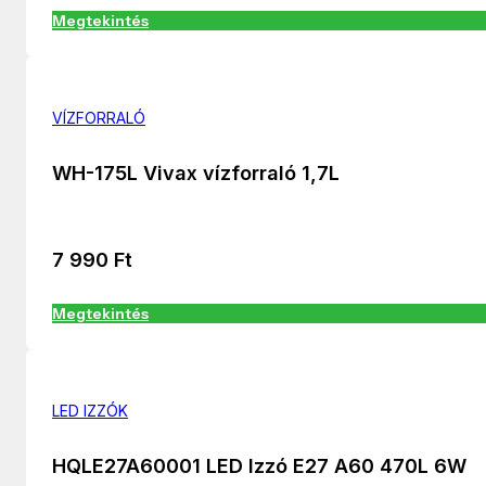
Megtekintés
VÍZFORRALÓ
WH-175L Vivax vízforraló 1,7L
7 990
Ft
Megtekintés
LED IZZÓK
HQLE27A60001 LED Izzó E27 A60 470L 6W