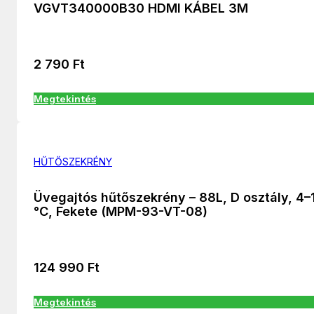
VGVT340000B30 HDMI KÁBEL 3M
2 790
Ft
Megtekintés
HŰTŐSZEKRÉNY
Üvegajtós hűtőszekrény – 88L, D osztály, 4–
°C, Fekete (MPM-93-VT-08)
124 990
Ft
Megtekintés