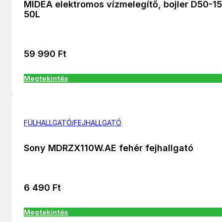
MIDEA elektromos vízmelegítő, bojler D50-1
50L
59 990
Ft
Megtekintés
FÜLHALLGATÓ/FEJHALLGATÓ
Sony MDRZX110W.AE fehér fejhallgató
6 490
Ft
Megtekintés