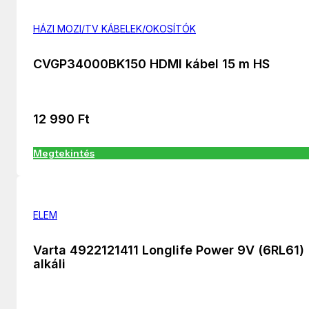
HÁZI MOZI/TV KÁBELEK/OKOSÍTÓK
CVGP34000BK150 HDMI kábel 15 m HS
12 990
Ft
Megtekintés
ELEM
Varta 4922121411 Longlife Power 9V (6RL61)
alkáli