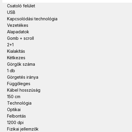
Csatoló felület
USB
Kapcsolódási technológia
Vezetékes
Alapadatok
Gomb + scroll
2+1
Kialakítás
Kétkezes
Görgők száma
1 db
Görgetés iránya
Függőleges
Kábel hosszúság
150 cm
Technológia
Optikai
Felbontás
1200 dpi
Fizikai jellemzők