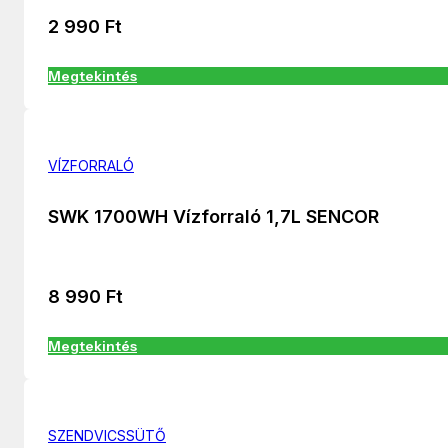
2 990
Ft
Megtekintés
VÍZFORRALÓ
SWK 1700WH Vízforraló 1,7L SENCOR
8 990
Ft
Megtekintés
SZENDVICSSÜTŐ