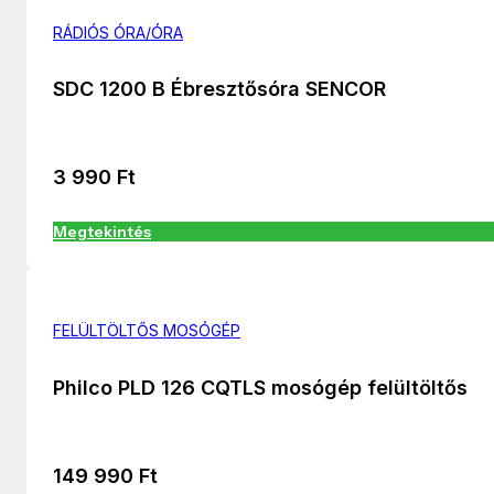
RÁDIÓS ÓRA/ÓRA
SDC 1200 B Ébresztősóra SENCOR
3 990
Ft
Megtekintés
FELÜLTÖLTŐS MOSÓGÉP
Philco PLD 126 CQTLS mosógép felültöltős
149 990
Ft