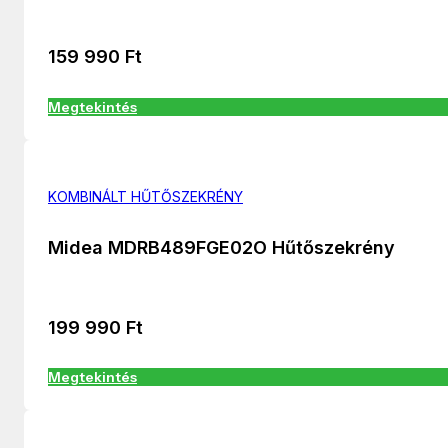
159 990
Ft
Megtekintés
KOMBINÁLT HŰTŐSZEKRÉNY
Midea MDRB489FGE02O Hűtőszekrény
199 990
Ft
Megtekintés