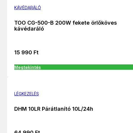
KÁVÉDARÁLÓ
TOO CG-500-B 200W fekete örlőköves
kávédaráló
15 990
Ft
Megtekintés
LÉGKEZELÉS
DHM 10LR Párátlanító 10L/24h
64 990
Ft