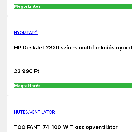
Megtekintés
NYOMTATÓ
HP DeskJet 2320 színes multifunkciós nyom
22 990
Ft
Megtekintés
HÚTÉS/VENTILÁTOR
TOO FANT-74-100-W-T oszlopventilátor