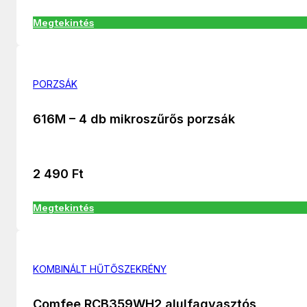
Megtekintés
PORZSÁK
616M – 4 db mikroszűrős porzsák
2 490
Ft
Megtekintés
KOMBINÁLT HŰTŐSZEKRÉNY
Comfee RCB359WH2 alulfagyasztós