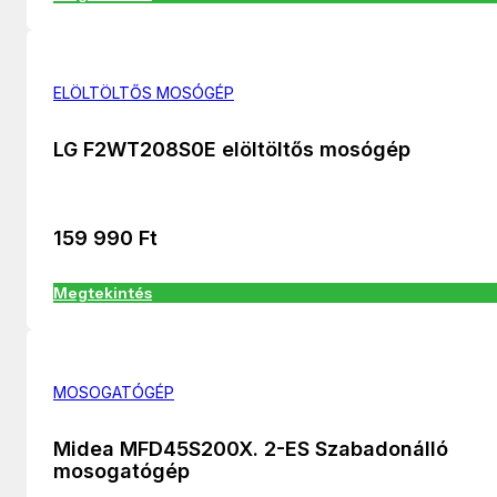
ELÖLTÖLTŐS MOSÓGÉP
LG F2WT208S0E elöltöltős mosógép
159 990
Ft
Megtekintés
MOSOGATÓGÉP
Midea MFD45S200X. 2-ES Szabadonálló
mosogatógép