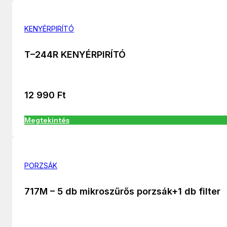
KENYÉRPIRÍTÓ
T–244R KENYÉRPIRÍTÓ
12 990
Ft
Megtekintés
PORZSÁK
717M – 5 db mikroszűrős porzsák+1 db filter