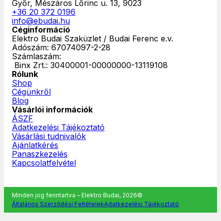
Győr, Mészáros Lőrinc u. 13, 9023
+36 20 372 0196
info@ebudai.hu
Céginformáció
Elektro Budai Szaküzlet / Budai Ferenc e.v.
Adószám: 67074097-2-28
Számlaszám:
‎ Binx Zrt.: 30400001-00000000-13119108
Rólunk
Shop
Cégünkről
Blog
Vásárlói információk
ÁSZF
Adatkezelési Tájékoztató
Vásárlási tudnivalók
Ajánlatkérés
Panaszkezelés
Kapcsolatfelvétel
Minden jog fenntartva – Elektro Budai, 2026©
Általános Szerződési Feltételek
Adatkezelési Tájékoztató