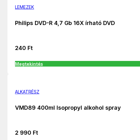
LEMEZEK
Philips DVD-R 4,7 Gb 16X írható DVD
240
Ft
Megtekintés
ALKATRÉSZ
VMD89 400ml Isopropyl alkohol spray
2 990
Ft