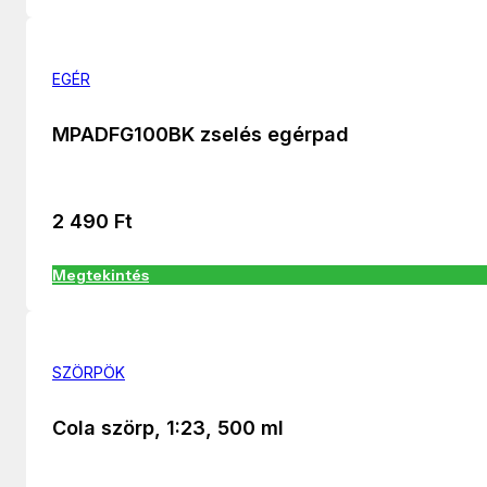
EGÉR
MPADFG100BK zselés egérpad
2 490
Ft
Megtekintés
SZÖRPÖK
Cola szörp, 1:23, 500 ml