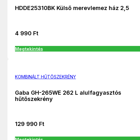
HDDE25310BK Külső merevlemez ház 2,5
4 990
Ft
Megtekintés
KOMBINÁLT HŰTŐSZEKRÉNY
Gaba GH-265WE 262 L alulfagyasztós
hűtőszekrény
129 990
Ft
Megtekintés