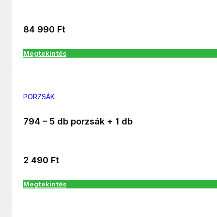
84 990
Ft
Megtekintés
PORZSÁK
794 – 5 db porzsák + 1 db
2 490
Ft
Megtekintés