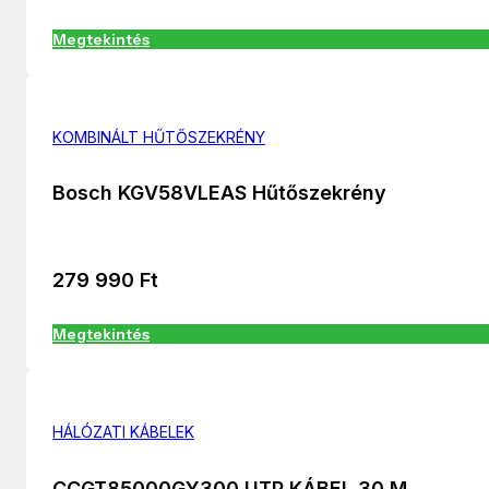
Megtekintés
KOMBINÁLT HŰTŐSZEKRÉNY
Bosch KGV58VLEAS Hűtőszekrény
279 990
Ft
Megtekintés
HÁLÓZATI KÁBELEK
CCGT85000GY300 UTP KÁBEL 30 M