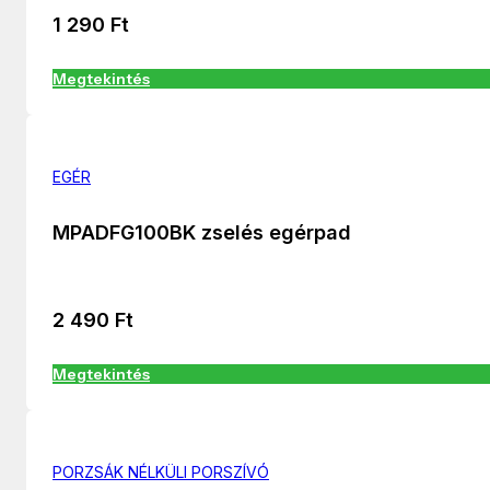
1 290
Ft
Megtekintés
EGÉR
MPADFG100BK zselés egérpad
2 490
Ft
Megtekintés
PORZSÁK NÉLKÜLI PORSZÍVÓ