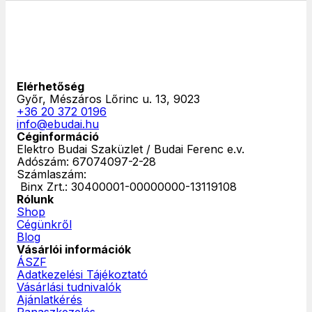
Elérhetőség
Győr, Mészáros Lőrinc u. 13, 9023
+36 20 372 0196
info@ebudai.hu
Céginformáció
Elektro Budai Szaküzlet / Budai Ferenc e.v.
Adószám: 67074097-2-28
Számlaszám:
‎ Binx Zrt.: 30400001-00000000-13119108
Rólunk
Shop
Cégünkről
Blog
Vásárlói információk
ÁSZF
Adatkezelési Tájékoztató
Vásárlási tudnivalók
Ajánlatkérés
Panaszkezelés