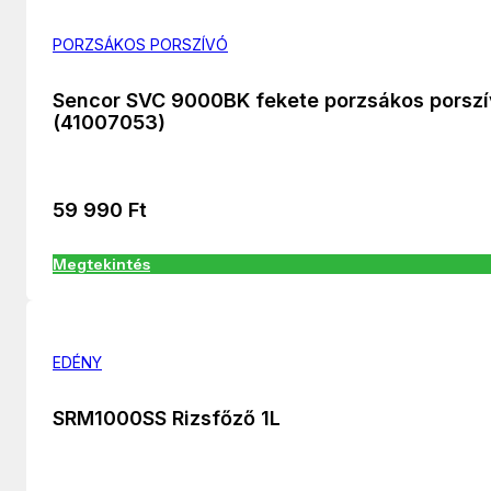
PORZSÁKOS PORSZÍVÓ
Sencor SVC 9000BK fekete porzsákos porsz
(41007053)
59 990
Ft
Megtekintés
EDÉNY
SRM1000SS Rizsfőző 1L