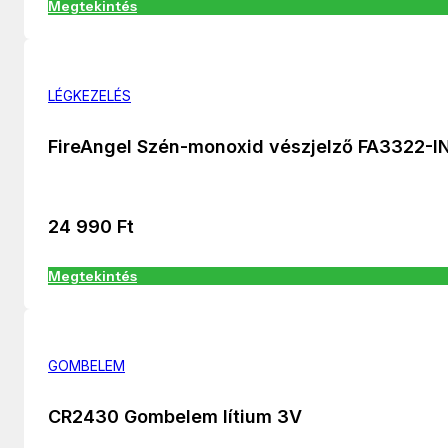
Megtekintés
LÉGKEZELÉS
FireAngel Szén-monoxid vészjelző FA3322-I
24 990
Ft
Megtekintés
GOMBELEM
CR2430 Gombelem lítium 3V