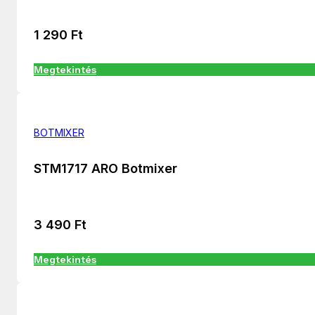
1 290
Ft
Megtekintés
BOTMIXER
STM1717 ARO Botmixer
3 490
Ft
Megtekintés