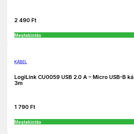
2 490
Ft
Megtekintés
KÁBEL
LogiLink CU0059 USB 2.0 A – Micro USB-B ká
3m
1 790
Ft
Megtekintés