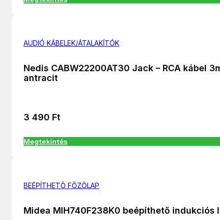
AUDIÓ KÁBELEK/ÁTALAKÍTÓK
Nedis CABW22200AT30 Jack – RCA kábel 3m
antracit
3 490
Ft
Megtekintés
BEÉPÍTHETŐ FŐZŐLAP
Midea MIH740F238K0 beépíthető indukciós 