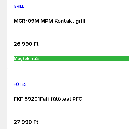
GRILL
MGR-09M MPM Kontakt grill
26 990
Ft
Megtekintés
FÚTÉS
FKF 59201Fali fűtőtest PFC
27 990
Ft