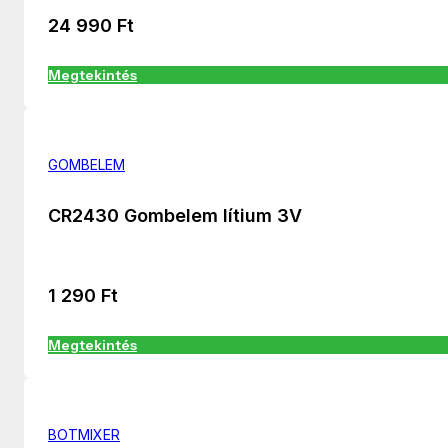
24 990
Ft
Megtekintés
GOMBELEM
CR2430 Gombelem lítium 3V
1 290
Ft
Megtekintés
BOTMIXER