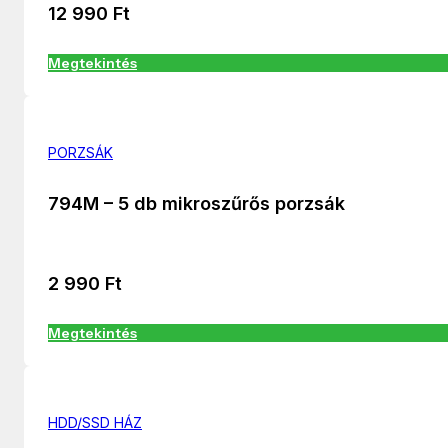
12 990
Ft
Megtekintés
PORZSÁK
794M – 5 db mikroszűrős porzsák
2 990
Ft
Megtekintés
HDD/SSD HÁZ