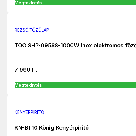
Megtekintés
REZSÓ/FŐZŐLAP
TOO SHP-095SS-1000W inox elektromos főz
7 990
Ft
Megtekintés
KENYÉRPIRÍTÓ
KN-BT10 König Kenyérpirító