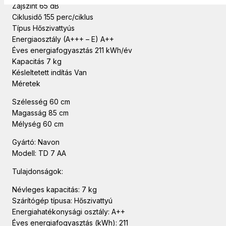
Zajszint 65 dB
Ciklusidő 155 perc/ciklus
Típus Hőszivattyús
Energiaosztály (A+++ – E) A++
Éves energiafogyasztás 211 kWh/év
Kapacitás 7 kg
Késleltetett indítás Van
Méretek
Szélesség 60 cm
Magasság 85 cm
Mélység 60 cm
Gyártó: Navon
Modell: TD 7 AA
Tulajdonságok:
Névleges kapacitás: 7 kg
Szárítógép típusa: Hőszivattyú
Energiahatékonysági osztály: A++
Éves energiafogyasztás (kWh): 211