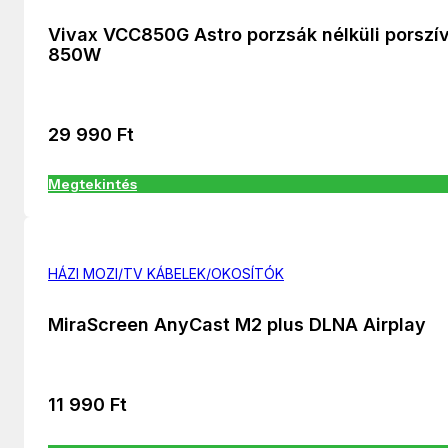
Vivax VCC850G Astro porzsák nélküli porszí
850W
29 990
Ft
Megtekintés
HÁZI MOZI/TV KÁBELEK/OKOSÍTÓK
MiraScreen AnyCast M2 plus DLNA Airplay
11 990
Ft