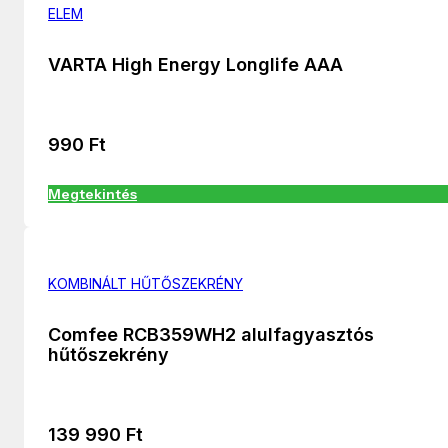
ELEM
VARTA High Energy Longlife AAA
990
Ft
Megtekintés
KOMBINÁLT HŰTŐSZEKRÉNY
Comfee RCB359WH2 alulfagyasztós
hűtőszekrény
139 990
Ft