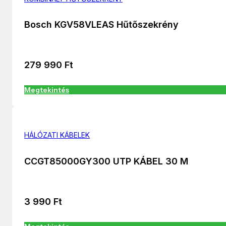
Bosch KGV58VLEAS Hűtőszekrény
279 990
Ft
Megtekintés
HÁLÓZATI KÁBELEK
CCGT85000GY300 UTP KÁBEL 30 M
3 990
Ft