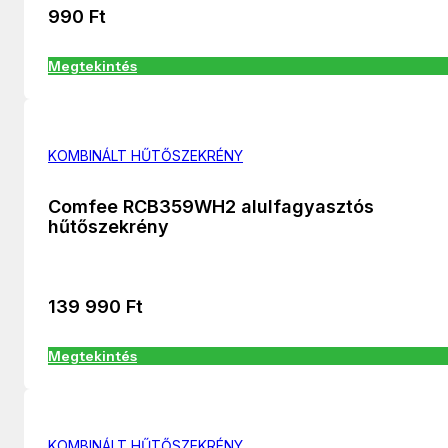
990
Ft
Megtekintés
KOMBINÁLT HŰTŐSZEKRÉNY
Comfee RCB359WH2 alulfagyasztós
hűtőszekrény
139 990
Ft
Megtekintés
KOMBINÁLT HŰTŐSZEKRÉNY