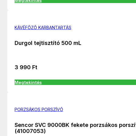
Megtekintés
KÁVÉFŐZŐ KARBANTARTÁS
Durgol tejtisztító 500 mL
3 990
Ft
Megtekintés
PORZSÁKOS PORSZÍVÓ
Sencor SVC 9000BK fekete porzsákos porsz
(41007053)