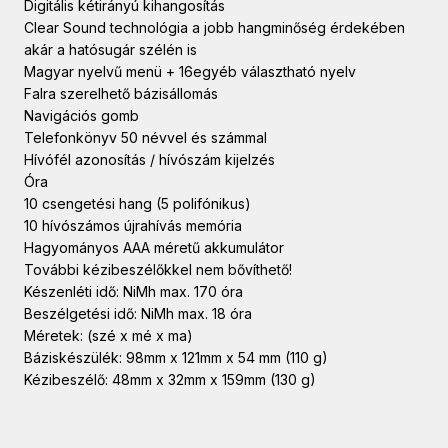
Digitális kétirányú kihangosítás
Clear Sound technológia a jobb hangminőség érdekében
akár a hatósugár szélén is
Magyar nyelvű menü + 16egyéb választható nyelv
Falra szerelhető bázisállomás
Navigációs gomb
Telefonkönyv 50 névvel és számmal
Hívófél azonosítás / hívószám kijelzés
Óra
10 csengetési hang (5 polifónikus)
10 hívószámos újrahívás memória
Hagyományos AAA méretű akkumulátor
További kézibeszélőkkel nem bővíthető!
Készenléti idő: NiMh max. 170 óra
Beszélgetési idő: NiMh max. 18 óra
Méretek: (szé x mé x ma)
Báziskészülék: 98mm x 121mm x 54 mm (110 g)
Kézibeszélő: 48mm x 32mm x 159mm (130 g)