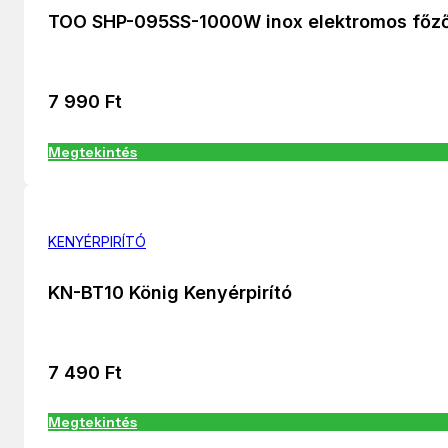
TOO SHP-095SS-1000W inox elektromos főz
7 990
Ft
Megtekintés
KENYÉRPIRÍTÓ
KN-BT10 König Kenyérpirító
7 490
Ft
Megtekintés