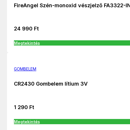
FireAngel Szén-monoxid vészjelző FA3322-I
24 990
Ft
Megtekintés
GOMBELEM
CR2430 Gombelem lítium 3V
1 290
Ft
Megtekintés