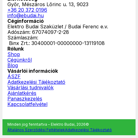
Győr, Mészáros Lőrinc u. 13, 9023
+36 20 372 0196
info@ebudai.hu
Céginformáció
Elektro Budai Szaküzlet / Budai Ferenc e.v.
Adószám: 67074097-2-28
Számlaszám:
‎ Binx Zrt.: 30400001-00000000-13119108
Rólunk
Shop
Cégünkről
Blog
Vásárlói információk
ÁSZF
Adatkezelési Tájékoztató
Vásárlási tudnivalók
Ajánlatkérés
Panaszkezelés
Kapcsolatfelvétel
Minden jog fenntartva – Elektro Budai, 2026©
Általános Szerződési Feltételek
Adatkezelési Tájékoztató