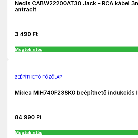
Nedis CABW22200AT30 Jack – RCA kábel 3m
antracit
3 490
Ft
Megtekintés
BEÉPÍTHETŐ FŐZŐLAP
Midea MIH740F238K0 beépíthető indukciós 
84 990
Ft
Megtekintés