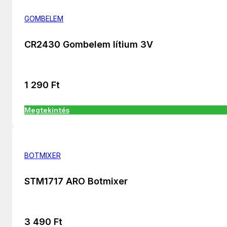
GOMBELEM
CR2430 Gombelem lítium 3V
1 290
Ft
Megtekintés
BOTMIXER
STM1717 ARO Botmixer
3 490
Ft