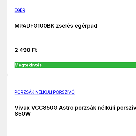
EGÉR
MPADFG100BK zselés egérpad
2 490
Ft
Megtekintés
PORZSÁK NÉLKÜLI PORSZÍVÓ
Vivax VCC850G Astro porzsák nélküli porszí
850W