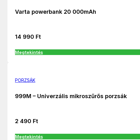
Varta powerbank 20 000mAh
14 990
Ft
Megtekintés
PORZSÁK
999M – Univerzális mikroszűrős porzsák
2 490
Ft
Megtekintés