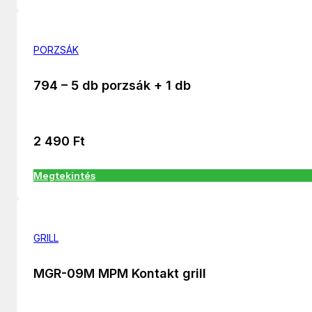
PORZSÁK
794 – 5 db porzsák + 1 db
2 490
Ft
Megtekintés
GRILL
MGR-09M MPM Kontakt grill