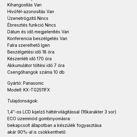
Kihangosítás Van
Hívófél-azonosítás Van
Üzenetrögzítő Nincs
Ébresztés funkció Nincs
Dátum és idő megjelenítés Van
Konferencia beszélgetés Van
Falra szerelhető Igen
Beszélgetési idő 18 óra
Készenléti idő 170 óra
Akkumulátor töltési idő 7 óra
Csengőhangok száma 10 db
Gyártó: Panasonic
Modell: KX-TG2511FX
Tulajdonságok:
1,4″-os LCD kijelző háttérvilágítással (16karakter 3 sor)
ECO üzemmód gombnyomásra:
bekapcsolt állapotban a készülék fogyasztása
akár 90%-al is csökkenthető