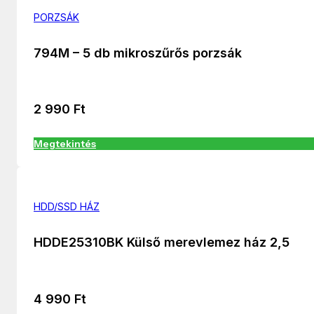
PORZSÁK
794M – 5 db mikroszűrős porzsák
2 990
Ft
Megtekintés
HDD/SSD HÁZ
HDDE25310BK Külső merevlemez ház 2,5
4 990
Ft