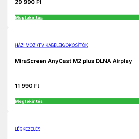
29 990
Ft
Megtekintés
HÁZI MOZI/TV KÁBELEK/OKOSÍTÓK
MiraScreen AnyCast M2 plus DLNA Airplay
11 990
Ft
Megtekintés
LÉGKEZELÉS