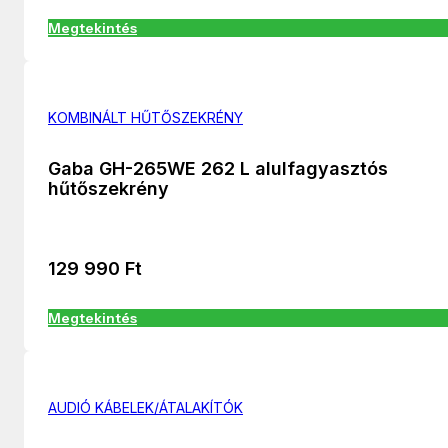
Megtekintés
KOMBINÁLT HŰTŐSZEKRÉNY
Gaba GH-265WE 262 L alulfagyasztós
hűtőszekrény
129 990
Ft
Megtekintés
AUDIÓ KÁBELEK/ÁTALAKÍTÓK