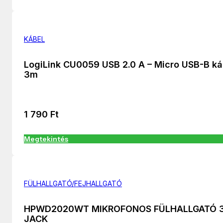
KÁBEL
LogiLink CU0059 USB 2.0 A – Micro USB-B ká
3m
1 790
Ft
Megtekintés
FÜLHALLGATÓ/FEJHALLGATÓ
HPWD2020WT MIKROFONOS FÜLHALLGATÓ 3
JACK