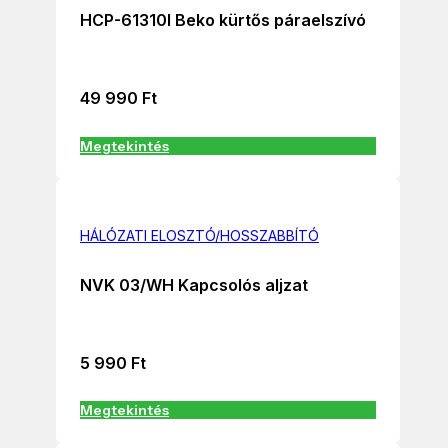
HCP-61310I Beko kürtős páraelszívó
49 990
Ft
Megtekintés
HÁLÓZATI ELOSZTÓ/HOSSZABBÍTÓ
NVK 03/WH Kapcsolós aljzat
5 990
Ft
Megtekintés