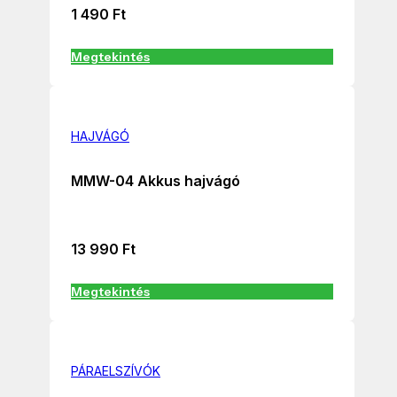
1 490
Ft
Megtekintés
HAJVÁGÓ
MMW-04 Akkus hajvágó
13 990
Ft
Megtekintés
PÁRAELSZÍVÓK