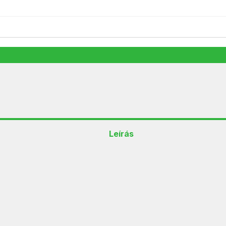
9 990
Ft
Elfogyott
Leírás