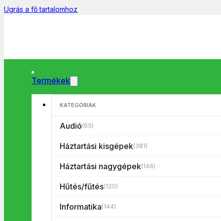
Ugrás a fő tartalomhoz
Termékek
KATEGÓRIÁK
Főoldal
/
Hűtés/fűtés
/
Fútés
/
FK 24 Kvarccsöves fűtőtest
🔍
Audió
(65)
Háztartási kisgépek
(381)
Háztartási nagygépek
(146)
Hűtés/fűtés
(120)
Informatika
(144)