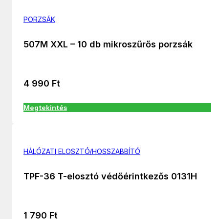
PORZSÁK
507M XXL – 10 db mikroszűrős porzsák
4 990
Ft
Megtekintés
HÁLÓZATI ELOSZTÓ/HOSSZABBÍTÓ
TPF-36 T-elosztó védőérintkezős 0131H
1 790
Ft