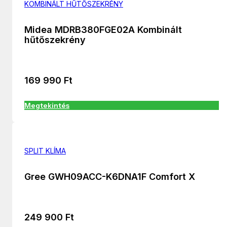
KOMBINÁLT HŰTŐSZEKRÉNY
Midea MDRB380FGE02A Kombinált
hűtőszekrény
169 990
Ft
Megtekintés
SPLIT KLÍMA
Gree GWH09ACC-K6DNA1F Comfort X
249 900
Ft