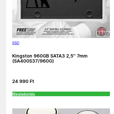
SSD
Kingston 960GB SATA3 2,5″ 7mm
(SA400S37/960G)
24 990
Ft
Megtekintés