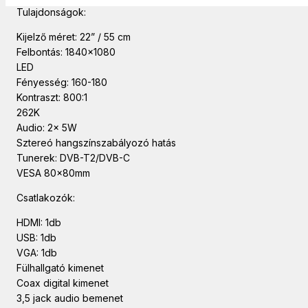
Tulajdonságok:
Kijelző méret: 22” / 55 cm
Felbontás: 1840×1080
LED
Fényesség: 160-180
Kontraszt: 800:1
262K
Audio: 2x 5W
Sztereó hangszínszabályozó hatás
Tunerek: DVB-T2/DVB-C
VESA 80x80mm
Csatlakozók:
HDMI: 1db
USB: 1db
VGA: 1db
Fülhallgató kimenet
Coax digital kimenet
3,5 jack audio bemenet