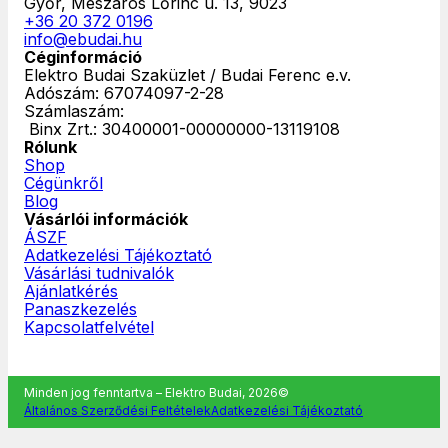
Győr, Mészáros Lőrinc u. 13, 9023
+36 20 372 0196
info@ebudai.hu
Céginformáció
Elektro Budai Szaküzlet / Budai Ferenc e.v.
Adószám: 67074097-2-28
Számlaszám:
‎ Binx Zrt.: 30400001-00000000-13119108
Rólunk
Shop
Cégünkről
Blog
Vásárlói információk
ÁSZF
Adatkezelési Tájékoztató
Vásárlási tudnivalók
Ajánlatkérés
Panaszkezelés
Kapcsolatfelvétel
Minden jog fenntartva – Elektro Budai, 2026©
Általános Szerződési Feltételek
Adatkezelési Tájékoztató