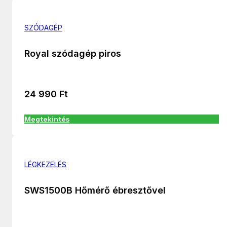
SZÓDAGÉP
Royal szódagép piros
24 990
Ft
Megtekintés
LÉGKEZELÉS
SWS1500B Hőmérő ébresztővel