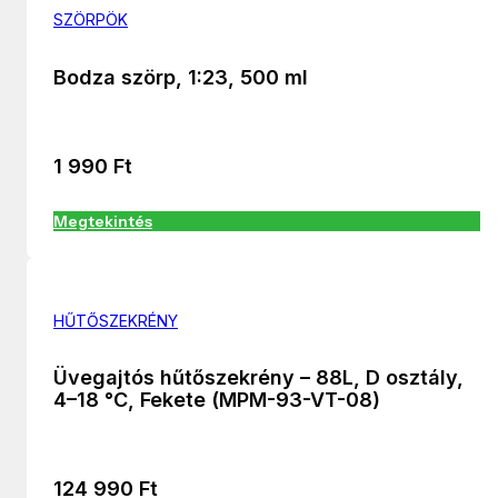
SZÖRPÖK
Bodza szörp, 1:23, 500 ml
1 990
Ft
Megtekintés
HŰTŐSZEKRÉNY
Üvegajtós hűtőszekrény – 88L, D osztály,
4–18 °C, Fekete (MPM-93-VT-08)
124 990
Ft