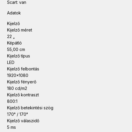
Scart: van
Adatok
Kijelző
Kijelző méret
22 „
Képátló
55,00 cm
Kijelző típus
LED
Kijelző felbontás
1920×1080
Kijelző fényerő
180 cd/m2
Kijelző kontraszt
800:1
Kijelző betekintési szög
170° / 170°
Kijelző válaszidő
5 ms