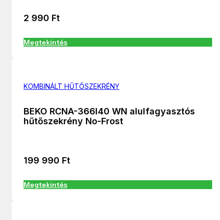
2 990
Ft
Megtekintés
KOMBINÁLT HŰTŐSZEKRÉNY
BEKO RCNA-366I40 WN alulfagyasztós
hűtőszekrény No-Frost
199 990
Ft
Megtekintés