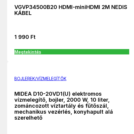
VGVP34500B20 HDMI-miniHDMI 2M NEDIS
KÁBEL
1 990
Ft
Megtekintés
BOJLEREK/VÍZMELEGÍTŐK
MIDEA D10-20VD1(U) elektromos
vízmelegítő, bojler, 2000 W, 10 liter,
zománcozott víztartály és fűtőszál,
mechanikus vezérlés, konyhapult alá
szerelhető