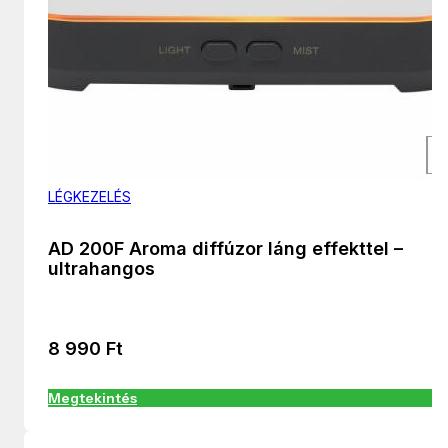
LÉGKEZELÉS
AD 200F Aroma diffúzor láng effekttel –
ultrahangos
8 990
Ft
Megtekintés