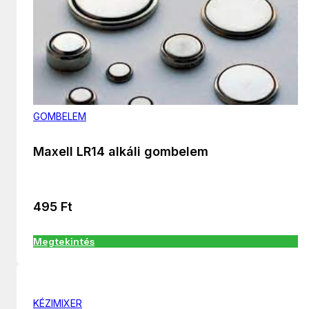
GOMBELEM
Maxell LR14 alkáli gombelem
495
Ft
Megtekintés
KÉZIMIXER