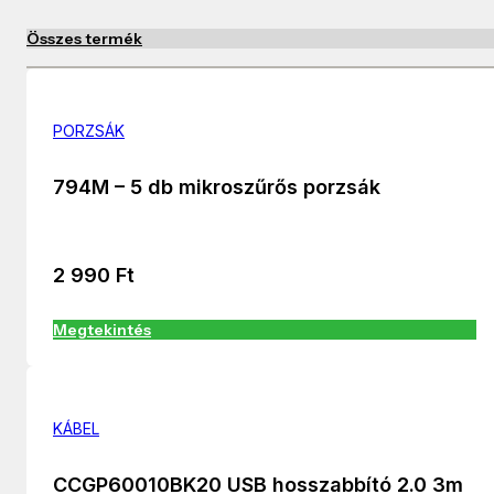
Összes termék
PORZSÁK
794M – 5 db mikroszűrős porzsák
2 990
Ft
Megtekintés
KÁBEL
CCGP60010BK20 USB hosszabbító 2.0 3m