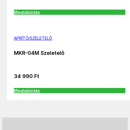
Megtekintés
APRÍTÓ/SZELETELŐ
MKR-04M Szeletelő
34 990
Ft
Megtekintés