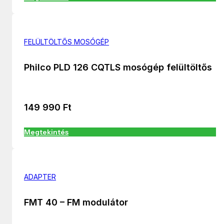
FELÜLTÖLTŐS MOSÓGÉP
Philco PLD 126 CQTLS mosógép felültöltős
149 990
Ft
Megtekintés
ADAPTER
FMT 40 – FM modulátor