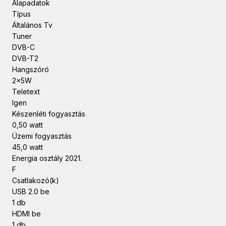
Alapadatok
Típus
Általános Tv
Tuner
DVB-C
DVB-T2
Hangszóró
2x5W
Teletext
Igen
Készenléti fogyasztás
0,50 watt
Üzemi fogyasztás
45,0 watt
Energia osztály 2021.
F
Csatlakozó(k)
USB 2.0 be
1 db
HDMI be
1 db