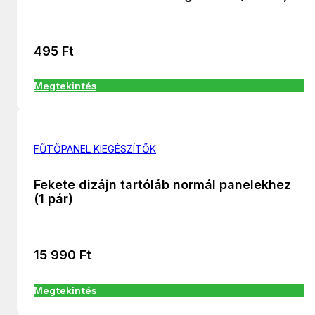
495
Ft
Megtekintés
FŰTŐPANEL KIEGÉSZÍTŐK
Fekete dizájn tartóláb normál panelekhez
(1 pár)
15 990
Ft
Megtekintés