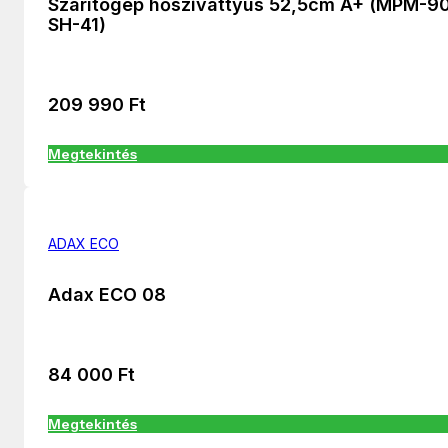
Szárítógép hőszivattyús 52,5cm A+ (MPM-9
SH-41)
209 990
Ft
Megtekintés
ADAX ECO
Adax ECO 08
84 000
Ft
Megtekintés