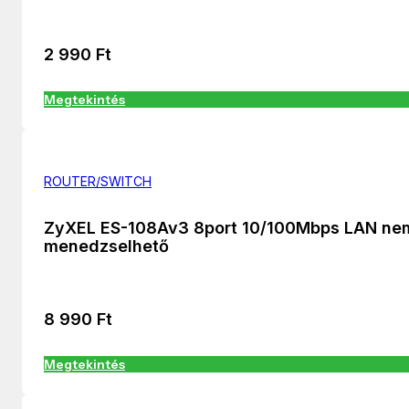
2 990
Ft
Megtekintés
ROUTER/SWITCH
ZyXEL ES-108Av3 8port 10/100Mbps LAN ne
menedzselhető
8 990
Ft
Megtekintés