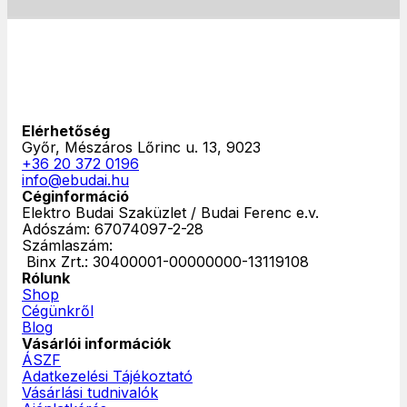
Elérhetőség
Győr, Mészáros Lőrinc u. 13, 9023
+36 20 372 0196
info@ebudai.hu
Céginformáció
Elektro Budai Szaküzlet / Budai Ferenc e.v.
Adószám: 67074097-2-28
Számlaszám:
‎ Binx Zrt.: 30400001-00000000-13119108
Rólunk
Shop
Cégünkről
Blog
Vásárlói információk
ÁSZF
Adatkezelési Tájékoztató
Vásárlási tudnivalók