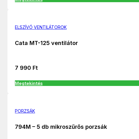
ELSZÍVÓ VENTILÁTOROK
Cata MT-125 ventilátor
7 990
Ft
Megtekintés
PORZSÁK
794M – 5 db mikroszűrős porzsák