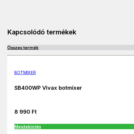
Kapcsolódó termékek
Összes termék
BOTMIXER
SB400WP Vivax botmixer
8 990
Ft
Megtekintés