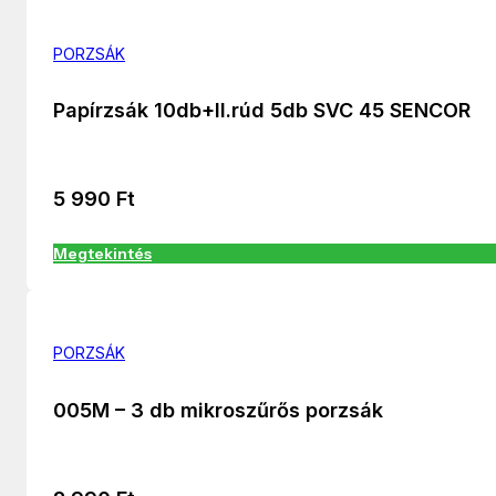
PORZSÁK
Papírzsák 10db+Il.rúd 5db SVC 45 SENCOR
5 990
Ft
Megtekintés
PORZSÁK
005M – 3 db mikroszűrős porzsák