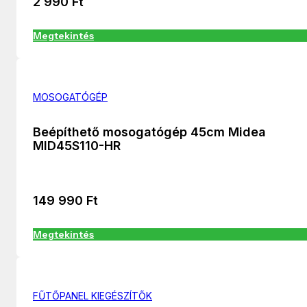
2 990
Ft
Megtekintés
MOSOGATÓGÉP
Beépíthető mosogatógép 45cm Midea
MID45S110-HR
149 990
Ft
Megtekintés
FŰTŐPANEL KIEGÉSZÍTŐK