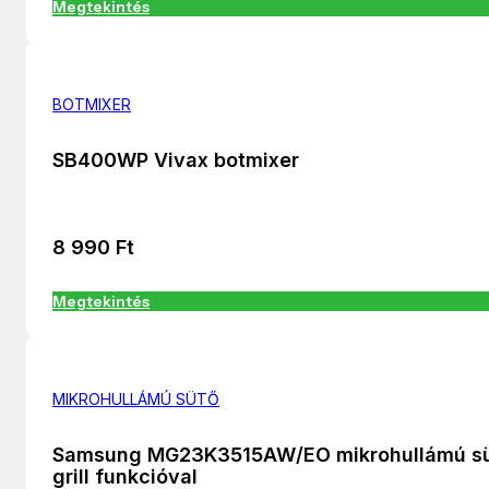
Megtekintés
BOTMIXER
SB400WP Vivax botmixer
8 990
Ft
Megtekintés
MIKROHULLÁMÚ SÜTŐ
Samsung MG23K3515AW/EO mikrohullámú s
grill funkcióval