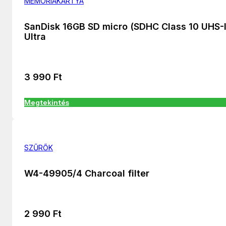
MEMÓRIAKÁRTYA
SanDisk 16GB SD micro (SDHC Class 10 UHS-I
Ultra
3 990
Ft
Megtekintés
SZŰRŐK
W4-49905/4 Charcoal filter
2 990
Ft