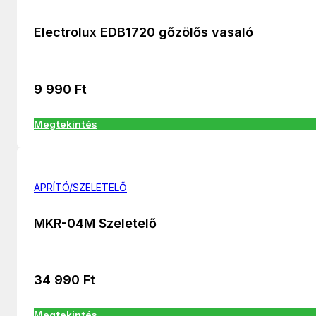
Electrolux EDB1720 gőzölős vasaló
9 990
Ft
Megtekintés
APRÍTÓ/SZELETELŐ
MKR-04M Szeletelő
34 990
Ft
Megtekintés