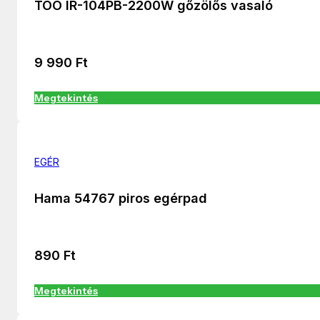
TOO IR-104PB-2200W gőzölős vasaló
9 990
Ft
Megtekintés
EGÉR
Hama 54767 piros egérpad
890
Ft
Megtekintés