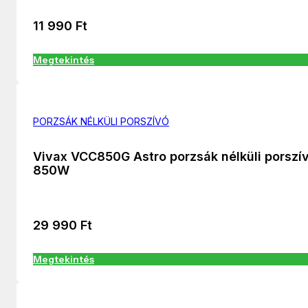
11 990
Ft
Megtekintés
PORZSÁK NÉLKÜLI PORSZÍVÓ
Vivax VCC850G Astro porzsák nélküli porszí
850W
29 990
Ft
Megtekintés