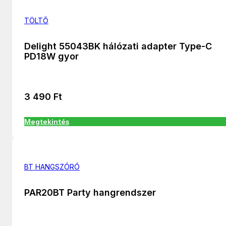
TÖLTŐ
Delight 55043BK hálózati adapter Type-C
PD18W gyor
3 490
Ft
Megtekintés
BT HANGSZÓRÓ
PAR20BT Party hangrendszer