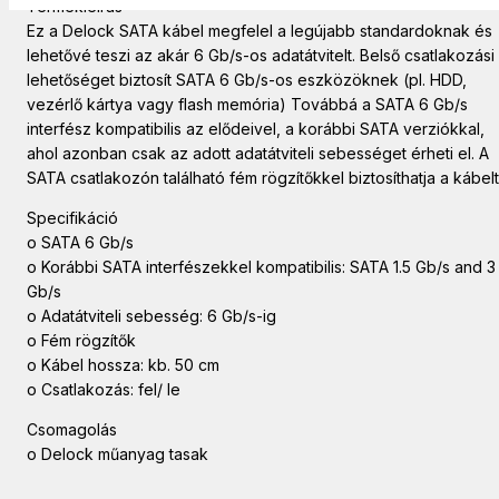
Termékleírás
Ez a Delock SATA kábel megfelel a legújabb standardoknak és
lehetővé teszi az akár 6 Gb/s-os adatátvitelt. Belső csatlakozási
lehetőséget biztosít SATA 6 Gb/s-os eszközöknek (pl. HDD,
vezérlő kártya vagy flash memória) Továbbá a SATA 6 Gb/s
interfész kompatibilis az elődeivel, a korábbi SATA verziókkal,
ahol azonban csak az adott adatátviteli sebességet érheti el. A
SATA csatlakozón található fém rögzítőkkel biztosíthatja a kábelt
Specifikáció
o SATA 6 Gb/s
o Korábbi SATA interfészekkel kompatibilis: SATA 1.5 Gb/s and 3
Gb/s
o Adatátviteli sebesség: 6 Gb/s-ig
o Fém rögzítők
o Kábel hossza: kb. 50 cm
o Csatlakozás: fel/ le
Csomagolás
o Delock műanyag tasak