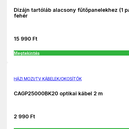
Dizájn tartóláb alacsony fűtőpanelekhez (1 p
fehér
15 990
Ft
Megtekintés
HÁZI MOZI/TV KÁBELEK/OKOSÍTÓK
CAGP25000BK20 optikai kábel 2 m
2 990
Ft