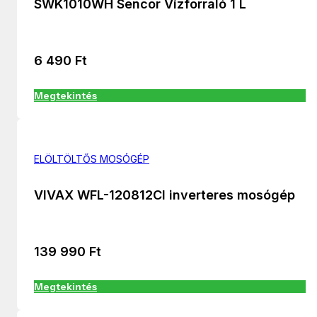
SWK1010WH Sencor Vízforraló 1 L
6 490
Ft
Megtekintés
ELÖLTÖLTŐS MOSÓGÉP
VIVAX WFL-120812CI inverteres mosógép
139 990
Ft
Megtekintés