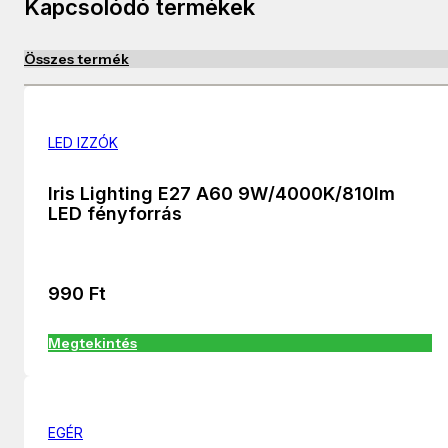
Kapcsolódó termékek
Összes termék
LED IZZÓK
Iris Lighting E27 A60 9W/4000K/810lm
LED fényforrás
990
Ft
Megtekintés
EGÉR