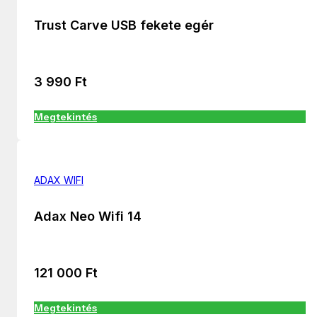
Trust Carve USB fekete egér
3 990
Ft
Megtekintés
ADAX WIFI
Adax Neo Wifi 14
121 000
Ft
Megtekintés