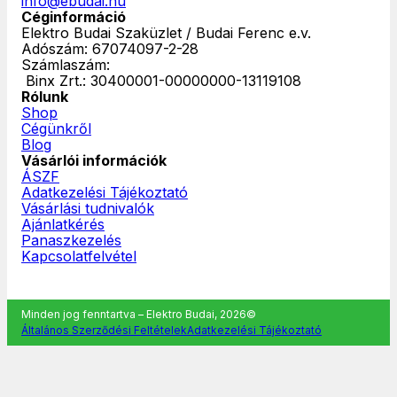
info@ebudai.hu
Céginformáció
Elektro Budai Szaküzlet / Budai Ferenc e.v.
Adószám: 67074097-2-28
Számlaszám:
‎ Binx Zrt.: 30400001-00000000-13119108
Rólunk
Shop
Cégünkről
Blog
Vásárlói információk
ÁSZF
Adatkezelési Tájékoztató
Vásárlási tudnivalók
Ajánlatkérés
Panaszkezelés
Kapcsolatfelvétel
Minden jog fenntartva – Elektro Budai, 2026©
Általános Szerződési Feltételek
Adatkezelési Tájékoztató