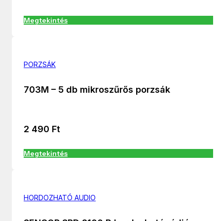
Megtekintés
PORZSÁK
703M – 5 db mikroszűrős porzsák
2 490
Ft
Megtekintés
HORDOZHATÓ AUDIO