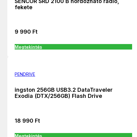
SENCOR SRD 2100 B hordozható rádió,
fekete
9 990
Ft
Megtekintés
PENDRIVE
ingston 256GB USB3.2 DataTraveler
Exodia (DTX/256GB) Flash Drive
18 990
Ft
Megtekintés