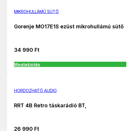
MIKROHULLÁMÚ SÜTŐ
Gorenje MO17E1S ezüst mikrohullámú sütő
34 990
Ft
Megtekintés
HORDOZHATÓ AUDIO
RRT 4B Retro táskarádió BT,
26 990
Ft