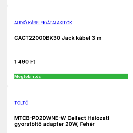
AUDIÓ KÁBELEK/ÁTALAKÍTÓK
CAGT22000BK30 Jack kábel 3 m
1 490
Ft
Megtekintés
TÖLTŐ
MTCB-PD20WNE-W Cellect Hálózati
gyorstöltő adapter 20W, Fehér