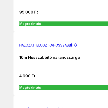
95 000
Ft
Megtekintés
HÁLÓZATI ELOSZTÓ/HOSSZABBÍTÓ
10m Hosszabbító narancssárga
4 990
Ft
Megtekintés