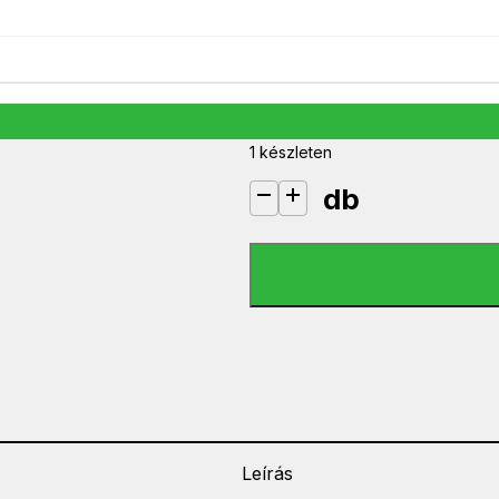
SDA-212 4G DVB-T2 ANTENNA M
5 990
Ft
1 készleten
db
SDA-212 4G DVB-T2 ANTENNA MI
Leírás