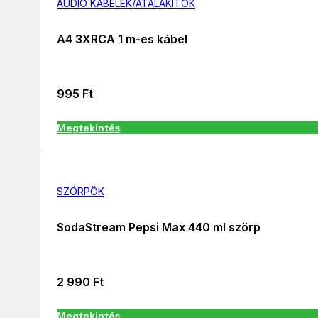
AUDIÓ KÁBELEK/ÁTALAKÍTÓK
A4 3XRCA 1 m-es kábel
995
Ft
Megtekintés
SZÖRPÖK
SodaStream Pepsi Max 440 ml szörp
2 990
Ft
Megtekintés