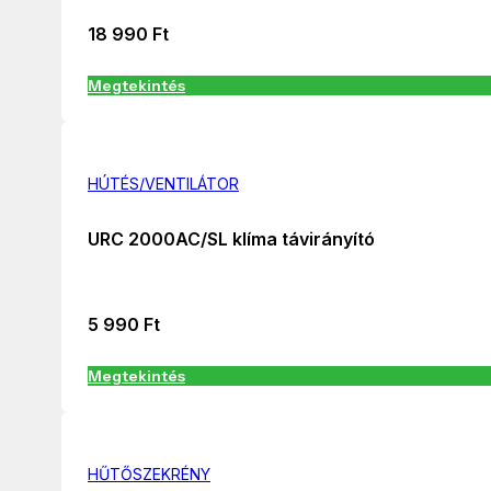
18 990
Ft
Megtekintés
HÚTÉS/VENTILÁTOR
URC 2000AC/SL klíma távirányító
5 990
Ft
Megtekintés
HŰTŐSZEKRÉNY