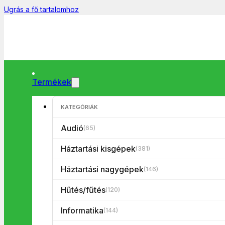
Ugrás a fő tartalomhoz
Termékek
KATEGÓRIÁK
Főoldal
/
Tévék
/
Tévé tartozék
/
Antenna
/
SDA-212 4G DVB-T
Audió
(65)
Háztartási kisgépek
(381)
Háztartási nagygépek
(146)
Hűtés/fűtés
(120)
Informatika
(144)