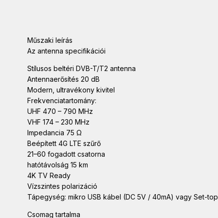
Műszaki leírás
Az antenna specifikációi
Stílusos beltéri DVB-T/T2 antenna
Antennaerősítés 20 dB
Modern, ultravékony kivitel
Frekvenciatartomány:
UHF 470 – 790 MHz
VHF 174 – 230 MHz
Impedancia 75 Ω
Beépített 4G LTE szűrő
21–60 fogadott csatorna
hatótávolság 15 km
4K TV Ready
Vízszintes polarizáció
Tápegység: mikro USB kábel (DC 5V / 40mA) vagy Set-to
Csomag tartalma