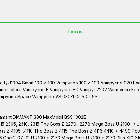
Leírás
RolfyU1004 Smart 100 > 199 Vampyrino 100 > 199 Vampyrino 920 E
ino Colore Vampyrino E Vampyrino EC Vampyr 2202 Vampyrino EcoT
pyrino Space Vampyrino VS 030-1 Gr. 5 Gr. 5S
Diamant DIAMANT 300 MaxMobil BSS 1302E
2115 2305, 2310, 2315 The Boss Z 2270…2278 Mega Boss U 2100 -> 
oss Z 4105…4110 The Boss Z 4115 The Boss Z 4116 4410 > 4499 Po
e 2-07…12 U 2100 > 2170 Mega Boss U 2100 > 2170 Plus XIO XIO Z