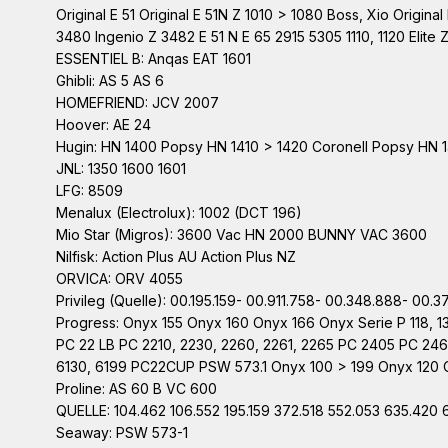
Original E 51 Original E 51N Z 1010 > 1080 Boss, Xio Origi
3480 Ingenio Z 3482 E 51 N E 65 2915 5305 1110, 1120 Elite
ESSENTIEL B: Anqas EAT 1601
Ghibli: AS 5 AS 6
HOMEFRIEND: JCV 2007
Hoover: AE 24
Hugin: HN 1400 Popsy HN 1410 > 1420 Coronell Popsy HN 1
JNL: 1350 1600 1601
LFG: 8509
Menalux (Electrolux): 1002 (DCT 196)
Mio Star (Migros): 3600 Vac HN 2000 BUNNY VAC 3600
Nilfisk: Action Plus AU Action Plus NZ
ORVICA: ORV 4055
Privileg (Quelle): 00.195.159- 00.911.758- 00.348.888- 00
Progress: Onyx 155 Onyx 160 Onyx 166 Onyx Serie P 118, 1
PC 22 LB PC 2210, 2230, 2260, 2261, 2265 PC 2405 PC 2
6130, 6199 PC22CUP PSW 573.1 Onyx 100 > 199 Onyx 120 O
Proline: AS 60 B VC 600
QUELLE: 104.462 106.552 195.159 372.518 552.053 635.420 
Seaway: PSW 573-1