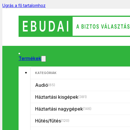
Ugrás a fő tartalomhoz
Termékek
Főoldal
/
Háztartási kisgépek
/
Porszívó
/
Porzsák
/
522 - 5 db p
KATEGÓRIÁK
Audió
(65)
Háztartási kisgépek
(381)
Háztartási nagygépek
(146)
Hűtés/fűtés
(120)