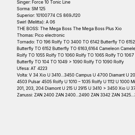
Singer: Force 10 Tonic Line
Sorma: SM 125
Superior: 10100774 CS 869J120
Swirl (Melitta): A 06
THE BOSS: The Mega Boss The Mega Boss Plus Xio
Thomas: Pico electronic
Tornado: TO 196 Rolfy TO 3400 TO 6142 Butterfly TO 61
Butterfly TO 6152 Butterfly TO 6163,6164 Cameleon Ca
Rolfy TO 1055 Rolfy TO 1060 Rolfy TO 1065 Rolfy TO 1067
Butterfly TO 104 TO 1049 > 1090 Rolfy TO 1090 Rolfy
Ufesa: AT 4223
Volta: V 34 Xio U 3410…3450 Campus U 4700 Diamant U 200
4503 Pulsar 4505 Rolfy U 1010 – 1035 Rolfy U 1112 U 1000 Mic
201, 203, 204 Diamont U 215 U 2915 U 3410 > 3450 Xio U 
Zanussi: ZAN 2400 ZAN 2400…2490 ZAN 3342 ZAN 3425…3