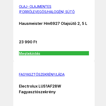
OLAJ- OLAJMENTES
(FORRÓLEVEGŐS/HALOGÉN) SÜTŐ
Hausmeister Hm6927 Olajsütő 2, 5 L
23 990
Ft
Megtekintés
FAGYASZTÓSZEKRÉNY/LÁDA
Electrolux LUS1AF28W
Fagyasztószekrény