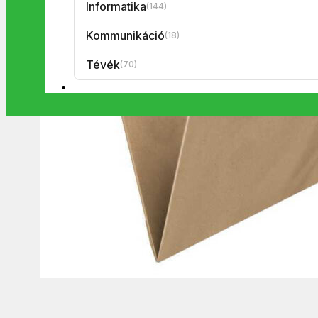
Informatika
(144)
Kommunikáció
(18)
Tévék
(70)