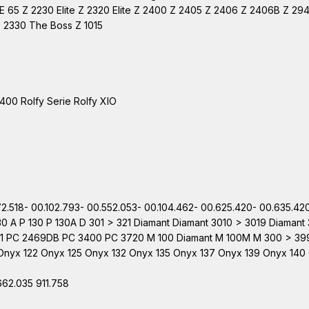
nal E 65 Z 2230 Elite Z 2320 Elite Z 2400 Z 2405 Z 2406 Z 2406B Z 29
 Z 2330 The Boss Z 1015
400 Rolfy Serie Rolfy XIO
.372.518- 00.102.793- 00.552.053- 00.104.462- 00.625.420- 00.635.4
30 A P 130 P 130A D 301 > 321 Diamant Diamant 3010 > 3019 Diaman
461 PC 2469DB PC 3400 PC 3720 M 100 Diamant M 100M M 300 > 39
nyx 122 Onyx 125 Onyx 132 Onyx 135 Onyx 137 Onyx 139 Onyx 140 
662.035 911.758