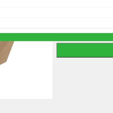
2 990
Ft
2 készleten
db
522 - 5 db porzsák+1 db filter me