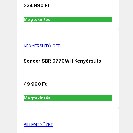
234 990
Ft
Megtekintés
KENYÉRSÜTŐ GÉP
Sencor SBR 0770WH Kenyérsütõ
49 990
Ft
Megtekintés
BILLENTYŰZET