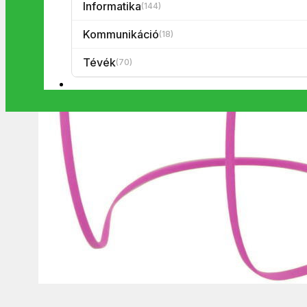
Informatika
(144)
Kommunikáció
(18)
Tévék
(70)