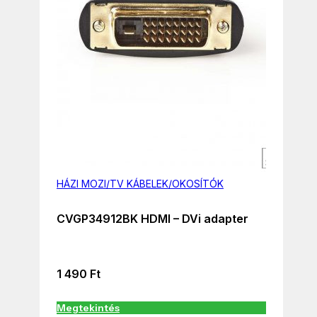
HÁZI MOZI/TV KÁBELEK/OKOSÍTÓK
CVGP34912BK HDMI – DVi adapter
1 490
Ft
Megtekintés