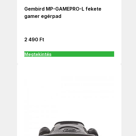
Gembird MP-GAMEPRO-L fekete
gamer egérpad
2 490
Ft
Megtekintés