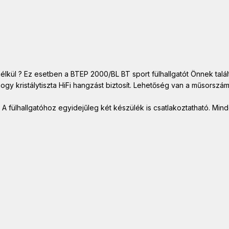
lkül ? Ez esetben a BTEP 2000/BL BT sport fülhallgatót Önnek talált
y kristálytiszta HiFi hangzást biztosít. Lehetőség van a műsorszám
tt. A fülhallgatóhoz egyidejűleg két készülék is csatlakoztatható. M