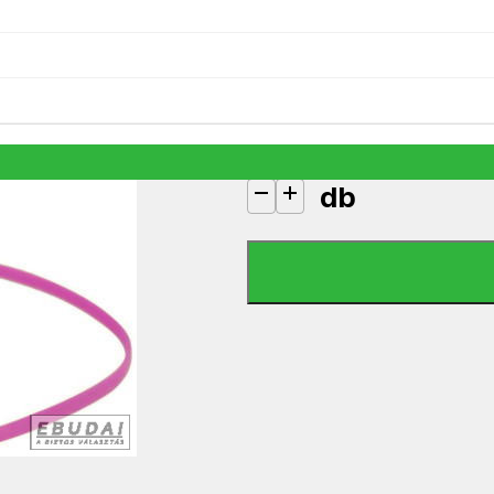
BTEP2000/PI Bluetooth sport fülha
6 990
Ft
1 készleten
db
BTEP2000/PI Bluetooth sport fülh