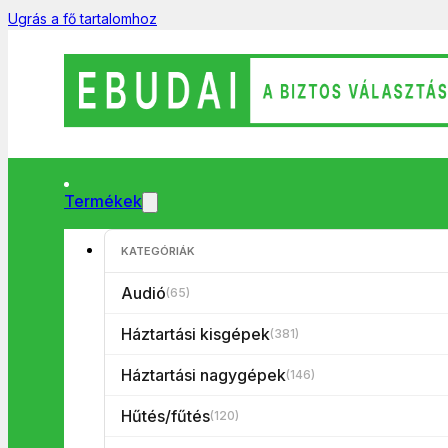
Ugrás a fő tartalomhoz
Termékek
Főoldal
/
Audió
/
Fülhallgató/fejhallgató
/
BTEP2000/PI Bluetooth
KATEGÓRIÁK
Audió
(65)
Háztartási kisgépek
(381)
Háztartási nagygépek
(146)
Hűtés/fűtés
(120)