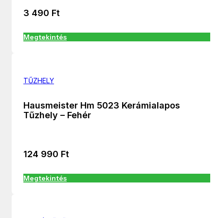
3 490
Ft
Megtekintés
TŰZHELY
Hausmeister Hm 5023 Kerámialapos
Tűzhely – Fehér
124 990
Ft
Megtekintés