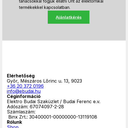
tanácsokkal fogjuk ellátni Önt az elektornikai
termékekkel kapcsolatban.
Ajánlatkérés
Elérhetőség
Győr, Mészáros Lőrinc u. 13, 9023
+36 20 372 0196
info@ebudai.hu
Céginformáció
Elektro Budai Szaküzlet / Budai Ferenc e.v.
Adószám: 67074097-2-28
Számlaszám:
‎ Binx Zrt.: 30400001-00000000-13119108
Rólunk
Shop