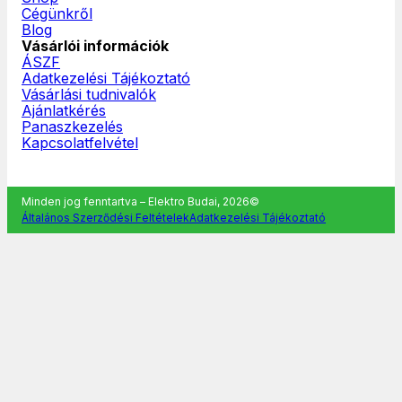
Cégünkről
Blog
Vásárlói információk
ÁSZF
Adatkezelési Tájékoztató
Vásárlási tudnivalók
Ajánlatkérés
Panaszkezelés
Kapcsolatfelvétel
Minden jog fenntartva – Elektro Budai, 2026©
Általános Szerződési Feltételek
Adatkezelési Tájékoztató