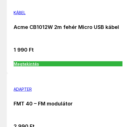
KÁBEL
Acme CB1012W 2m fehér Micro USB kábel
1 990
Ft
Megtekintés
ADAPTER
FMT 40 – FM modulátor
2 990
Ft