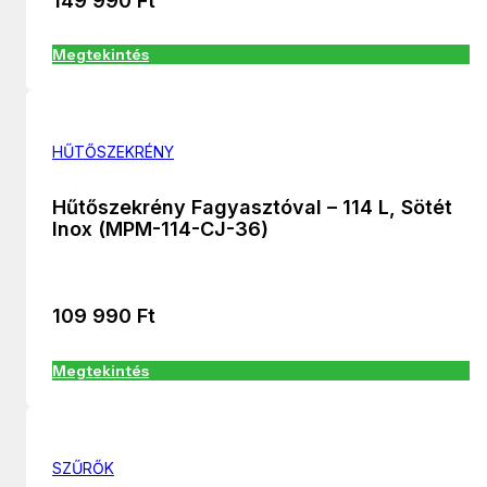
149 990
Ft
Megtekintés
HŰTŐSZEKRÉNY
Hűtőszekrény Fagyasztóval – 114 L, Sötét
Inox (MPM-114-CJ-36)
109 990
Ft
Megtekintés
SZŰRŐK