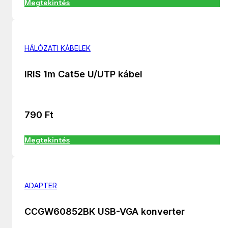
Megtekintés
HÁLÓZATI KÁBELEK
IRIS 1m Cat5e U/UTP kábel
790
Ft
Megtekintés
ADAPTER
CCGW60852BK USB-VGA konverter