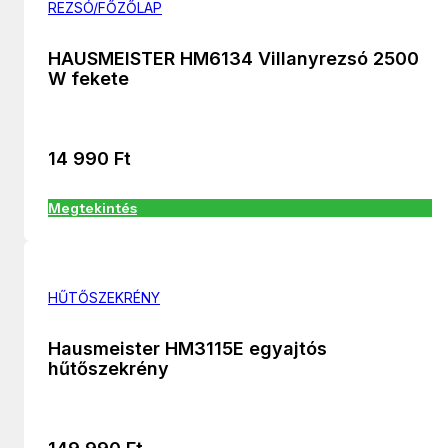
REZSÓ/FŐZŐLAP
HAUSMEISTER HM6134 Villanyrezsó 2500
W fekete
14 990
Ft
Megtekintés
HŰTŐSZEKRÉNY
Hausmeister HM3115E egyajtós
hűtőszekrény