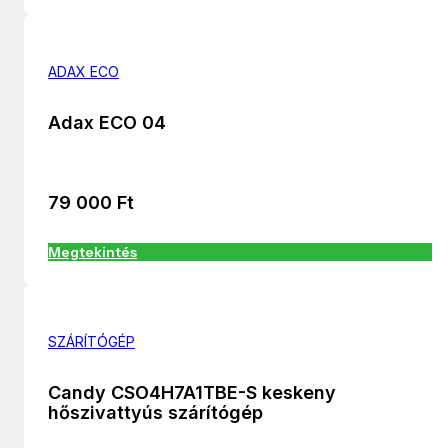
ADAX ECO
Adax ECO 04
79 000
Ft
Megtekintés
SZÁRÍTÓGÉP
Candy CSO4H7A1TBE-S keskeny
hőszivattyús szárítógép