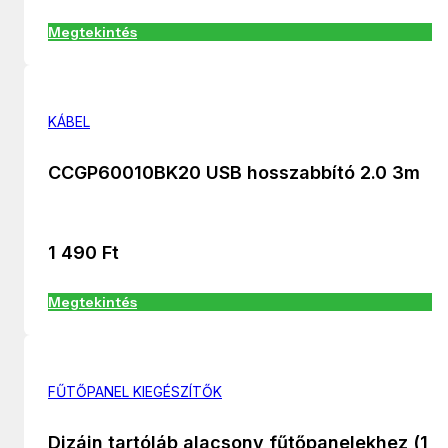
Megtekintés
KÁBEL
CCGP60010BK20 USB hosszabbító 2.0 3m
1 490
Ft
Megtekintés
FŰTŐPANEL KIEGÉSZÍTŐK
Dizájn tartóláb alacsony fűtőpanelekhez (1