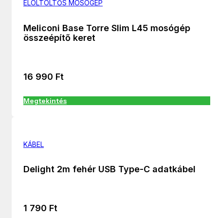
ELÖLTÖLTŐS MOSÓGÉP
Meliconi Base Torre Slim L45 mosógép
összeépítő keret
16 990
Ft
Megtekintés
KÁBEL
Delight 2m fehér USB Type-C adatkábel
1 790
Ft