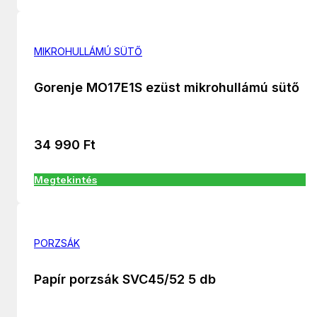
MIKROHULLÁMÚ SÜTŐ
Gorenje MO17E1S ezüst mikrohullámú sütő
34 990
Ft
Megtekintés
PORZSÁK
Papír porzsák SVC45/52 5 db