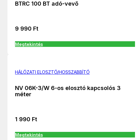
BTRC 100 BT adó-vevő
9 990
Ft
Megtekintés
HÁLÓZATI ELOSZTÓ/HOSSZABBÍTÓ
NV 06K-3/W 6-os elosztó kapcsolós 3
méter
1 990
Ft
Megtekintés