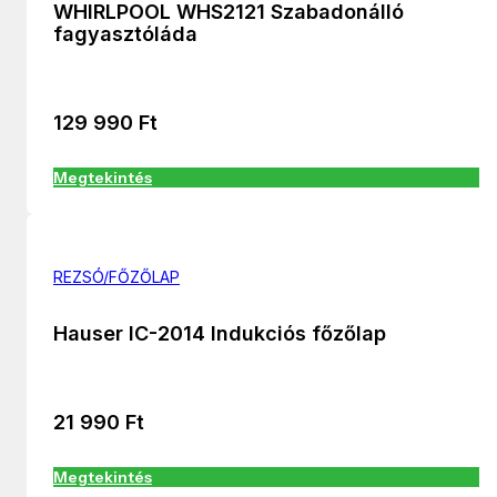
WHIRLPOOL WHS2121 Szabadonálló
fagyasztóláda
129 990
Ft
Megtekintés
REZSÓ/FŐZŐLAP
Hauser IC-2014 Indukciós főzőlap
21 990
Ft
Megtekintés