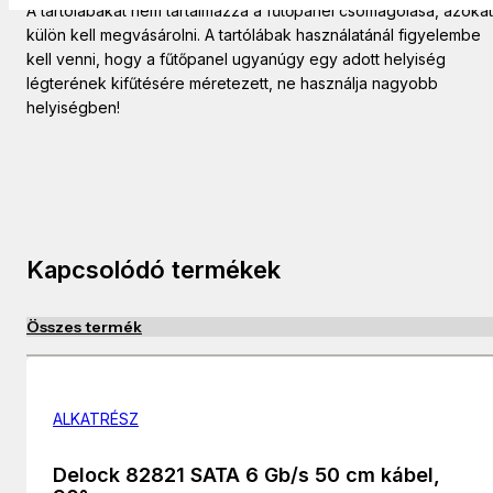
A tartólábakat nem tartalmazza a fűtőpanel csomagolása, azokat
külön kell megvásárolni. A tartólábak használatánál figyelembe
kell venni, hogy a fűtőpanel ugyanúgy egy adott helyiség
légterének kifűtésére méretezett, ne használja nagyobb
helyiségben!
Kapcsolódó termékek
Összes termék
ALKATRÉSZ
Delock 82821 SATA 6 Gb/s 50 cm kábel,