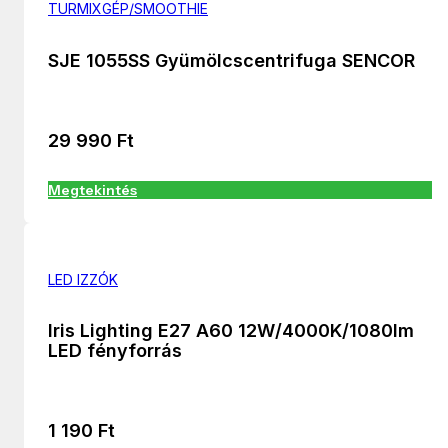
TURMIXGÉP/SMOOTHIE
SJE 1055SS Gyümölcscentrifuga SENCOR
29 990
Ft
Megtekintés
LED IZZÓK
Iris Lighting E27 A60 12W/4000K/1080lm
LED fényforrás
1 190
Ft