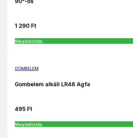
90°-os
1 290
Ft
Megtekintés
GOMBELEM
Gombelem alkáli LR48 Agfa
495
Ft
Megtekintés