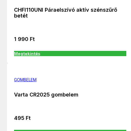
CHFI110UNI Páraelszívó aktív szénszűrő
betét
1 990
Ft
Megtekintés
GOMBELEM
Varta CR2025 gombelem
495
Ft