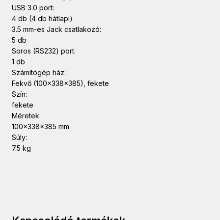
USB 3.0 port:
4 db (4 db hátlapi)
3.5 mm-es Jack csatlakozó:
5 db
Soros (RS232) port:
1 db
Számítógép ház:
Fekvő (100x338x385), fekete
Szín:
fekete
Méretek:
100x338x385 mm
Súly:
7.5 kg