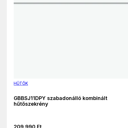
HŰTŐK
GBBSJ11DPY szabadonálló kombinált
hűtőszekrény
209 990
Ft