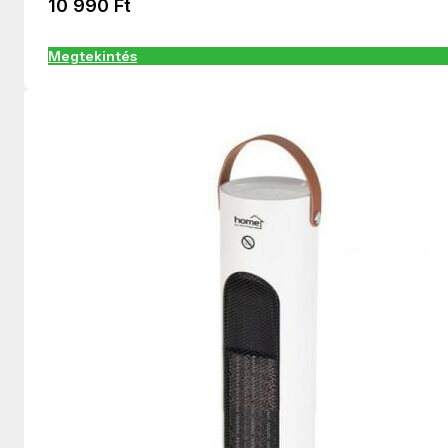
10 990
Ft
Megtekintés