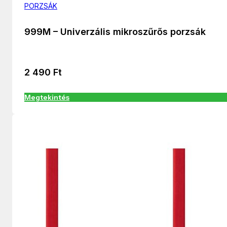
PORZSÁK
999M – Univerzális mikroszűrős porzsák
2 490
Ft
Megtekintés