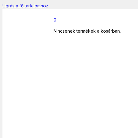
Ugrás a fő tartalomhoz
0
Nincsenek termékek a kosárban.
Főoldal
/
Informatika
/
Laptop/PC
/
Lenovo Thinkcentre M92P
felújított PC i5/8 GB/500G