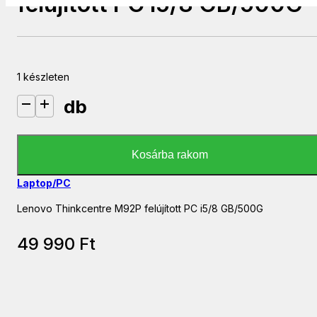
felújított PC i5/8 GB/500G
1 készleten
db
Lenovo Thinkcentre M92P felújított PC i5/8 GB/500G mennyiség
Kosárba rakom
Laptop/PC
Lenovo Thinkcentre M92P felújított PC i5/8 GB/500G
49 990
Ft