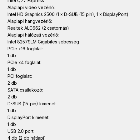
Intel Q77 Express
Alaplapi video vezérlő:
Intel HD Graphics 2500 (1 x D-SUB (15 pin), 1 x DisplayPort)
Alaplapi hangvezérlő:
Realtek ALC662 (2 csatornás)
Alaplapi hálózati vezérlő:
Intel 82579LM Gigabites sebesség
PCIe x16 foglalat:
1 db
PCIe x4 foglalat:
1 db
PCI foglalat:
2 db
SATA csatlakozó:
2 db
D-SUB (15-pin) kimenet:
1 db
DisplayPort kimenet:
1 db
USB 2.0 port:
4 db (2 db hátlapi)