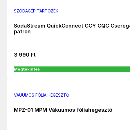
SZÓDAGÉP TARTOZÉK
SodaStream QuickConnect CCY CQC Csereg
patron
3 990
Ft
Megtekintés
VÁUUMOS FÓLIA HEGESZTŐ
MPZ-01 MPM Vákuumos fóliahegesztő