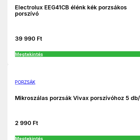
Electrolux EEG41CB élénk kék porzsákos
porszívó
39 990
Ft
Megtekintés
PORZSÁK
Mikroszálas porzsák Vivax porszívóhoz 5 db
2 990
Ft
Megtekintés