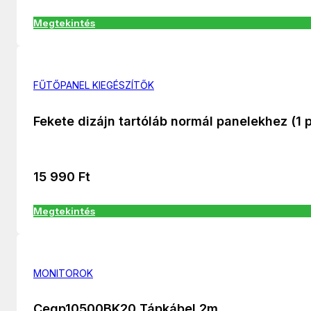
Megtekintés
FŰTŐPANEL KIEGÉSZÍTŐK
Fekete dizájn tartóláb normál panelekhez (1 
15 990
Ft
Megtekintés
MONITOROK
Cegp10500BK20 Tápkábel 2m