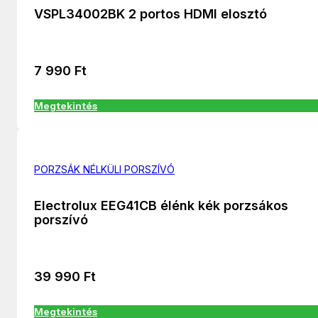
VSPL34002BK 2 portos HDMI elosztó
7 990
Ft
Megtekintés
PORZSÁK NÉLKÜLI PORSZÍVÓ
Electrolux EEG41CB élénk kék porzsákos
porszívó
39 990
Ft
Megtekintés