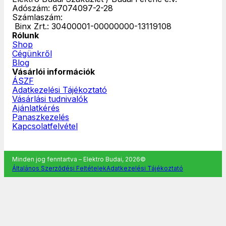
Adószám: 67074097-2-28
Számlaszám:
‎ Binx Zrt.: 30400001-00000000-13119108
Rólunk
Shop
Cégünkről
Blog
Vásárlói információk
ÁSZF
Adatkezelési Tájékoztató
Vásárlási tudnivalók
Ajánlatkérés
Panaszkezelés
Kapcsolatfelvétel
Minden jog fenntartva – Elektro Budai, 2026©
Általános Szerződési Feltételek
Adatkezelési Tájékoztató