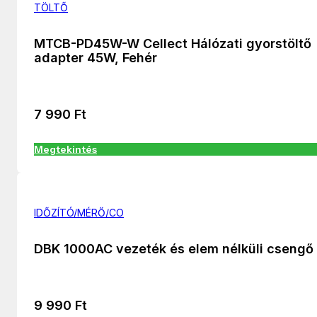
TÖLTŐ
MTCB-PD45W-W Cellect Hálózati gyorstöltő
adapter 45W, Fehér
7 990
Ft
Megtekintés
IDŐZÍTÓ/MÉRŐ/CO
DBK 1000AC vezeték és elem nélküli csengő
9 990
Ft