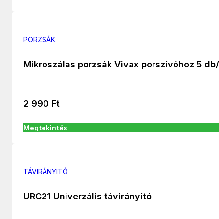
PORZSÁK
Mikroszálas porzsák Vivax porszívóhoz 5 db
2 990
Ft
Megtekintés
TÁVIRÁNYITÓ
URC21 Univerzális távirányító