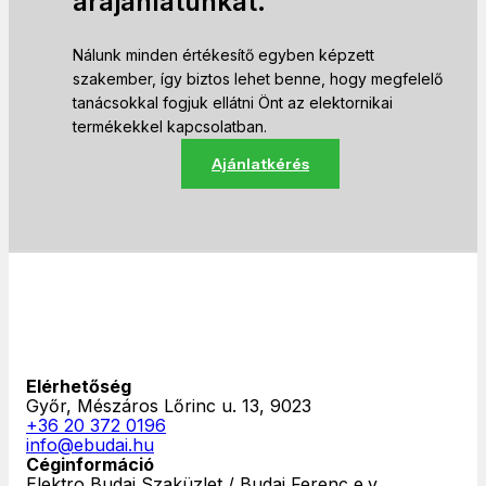
árajánlatunkat.
Nálunk minden értékesítő egyben képzett
szakember, így biztos lehet benne, hogy megfelelő
tanácsokkal fogjuk ellátni Önt az elektornikai
termékekkel kapcsolatban.
Ajánlatkérés
Elérhetőség
Győr, Mészáros Lőrinc u. 13, 9023
+36 20 372 0196
info@ebudai.hu
Céginformáció
Elektro Budai Szaküzlet / Budai Ferenc e.v.