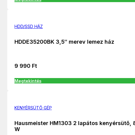
HDD/SSD HÁZ
HDDE35200BK 3,5″ merev lemez ház
9 990
Ft
Megtekintés
KENYÉRSÜTŐ GÉP
Hausmeister HM1303 2 lapátos kenyérsütő, 
W