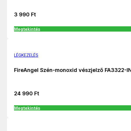
3 990
Ft
Megtekintés
LÉGKEZELÉS
FireAngel Szén-monoxid vészjelző FA3322-I
24 990
Ft
Megtekintés