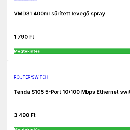
VMD31 400ml sűrített levegő spray
1 790
Ft
Megtekintés
ROUTER/SWITCH
Tenda S105 5-Port 10/100 Mbps Ethernet swi
3 490
Ft
Megtekintés