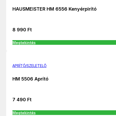
HAUSMEISTER HM 6556 Kenyérpirító
8 990
Ft
Megtekintés
APRÍTÓ/SZELETELŐ
HM 5506 Aprító
7 490
Ft
Megtekintés