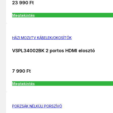
23 990
Ft
Megtekintés
HÁZI MOZI/TV KÁBELEK/OKOSÍTÓK
VSPL34002BK 2 portos HDMI elosztó
7 990
Ft
Megtekintés
PORZSÁK NÉLKÜLI PORSZÍVÓ