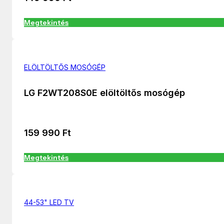
Megtekintés
ELÖLTÖLTŐS MOSÓGÉP
LG F2WT208S0E elöltöltős mosógép
159 990
Ft
Megtekintés
44-53" LED TV