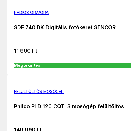
RÁDIÓS ÓRA/ÓRA
SDF 740 BK-Digitális fotókeret SENCOR
11 990
Ft
Megtekintés
FELÜLTÖLTŐS MOSÓGÉP
Philco PLD 126 CQTLS mosógép felültöltős
149 990
Ft