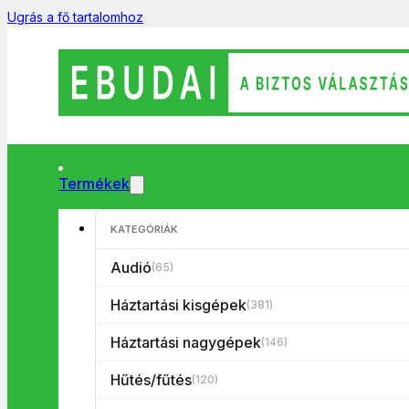
Ugrás a fő tartalomhoz
Termékek
Főoldal
/
Háztartási kisgépek
/
Konyhai kisgépek
/
Vízforraló
/
V
KATEGÓRIÁK
Audió
(65)
Háztartási kisgépek
(381)
Háztartási nagygépek
(146)
Hűtés/fűtés
(120)