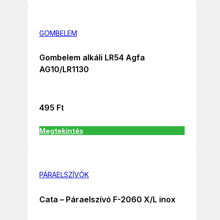
GOMBELEM
Gombelem alkáli LR54 Agfa
AG10/LR1130
495
Ft
Megtekintés
PÁRAELSZÍVÓK
Cata – Páraelszívó F-2060 X/L inox