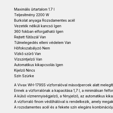
Maximális űrtartalom 1.7 l
Teljesítmény 2200 W
Burkolat anyaga Rozsdamentes acél
Vezeték nélküli kancsó Igen
360 fokban elforgatható Igen
Rejtett fűtőszál Van
Túlmelegedés elleni védelem Van
Hőfokszabályzó Nem
Vízkő szűrő Van
Vízszintjelző Van
Automatikus kikapcsolás Igen
Kijelző Nincs
Szín Szürke
A Vivax WH-179SS vízforralóval másodpercek alatt melegíthe
Ennek a vízforralónak a kapacitása 1,7 l, a minimálisan felfo
A külső vízmennyiségjelző, a fényjelző, az automatikus ki
A vízforraló finom védőhálóval is rendelkezik, amely mega
A rozsdamentes acél és a fekete szín elegáns kombinációja