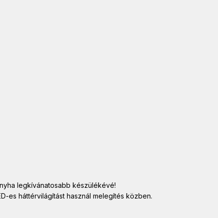
konyha legkívánatosabb készülékévé!
D-es háttérvilágítást használ melegítés közben.