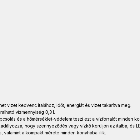
t vizet kedvenc italához, időt, energiát és vizet takarítva meg.
rralható vízmennyiség 0,3 l.
kapcsolás és a hőmérséklet-védelem teszi ezt a vízforralót minden 
kadályozza, hogy szennyeződés vagy vízkő kerüljön az italba, és LE
, valamint a kompakt mérete minden konyhába illik.