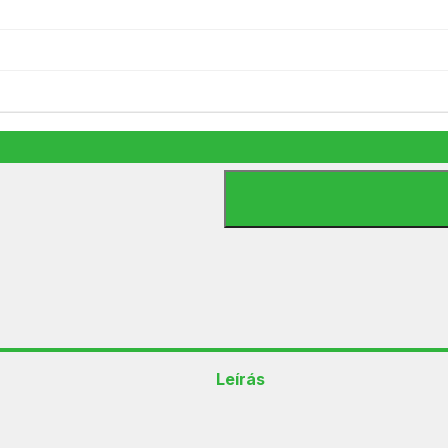
9 990
Ft
2 készleten
db
Vivax WH179SS vízforraló menny
Leírás