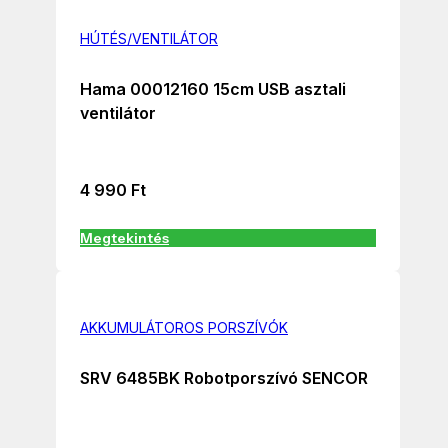
HÚTÉS/VENTILÁTOR
Hama 00012160 15cm USB asztali
ventilátor
4 990
Ft
Megtekintés
AKKUMULÁTOROS PORSZÍVÓK
SRV 6485BK Robotporszívó SENCOR