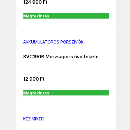
124 990
Ft
Megtekintés
AKKUMULÁTOROS PORSZÍVÓK
SVC190B Morzsaporszívó fekete
12 990
Ft
Megtekintés
KÉZIMIXER