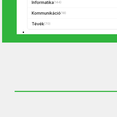
Informatika
(144)
Kommunikáció
(18)
Tévék
(70)