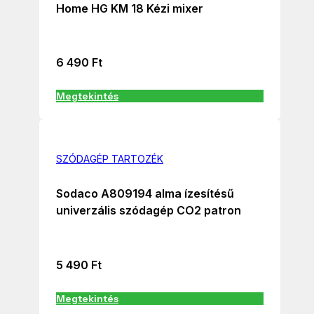
Home HG KM 18 Kézi mixer
6 490
Ft
Megtekintés
SZÓDAGÉP TARTOZÉK
Sodaco A809194 alma ízesítésű
univerzális szódagép CO2 patron
5 490
Ft
Megtekintés