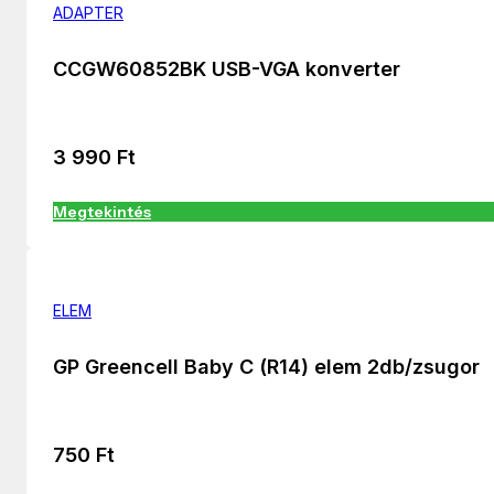
ADAPTER
CCGW60852BK USB-VGA konverter
3 990
Ft
Megtekintés
ELEM
GP Greencell Baby C (R14) elem 2db/zsugor
750
Ft