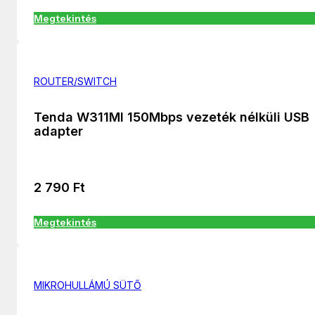
Megtekintés
ROUTER/SWITCH
Tenda W311MI 150Mbps vezeték nélküli USB
adapter
2 790
Ft
Megtekintés
MIKROHULLÁMÚ SÜTŐ