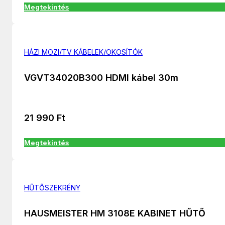
Megtekintés
HÁZI MOZI/TV KÁBELEK/OKOSÍTÓK
VGVT34020B300 HDMI kábel 30m
21 990
Ft
Megtekintés
HŰTŐSZEKRÉNY
HAUSMEISTER HM 3108E KABINET HŰTŐ