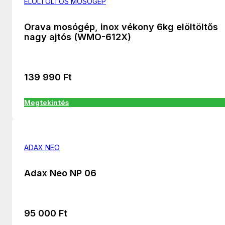
ELÖLTÖLTŐS MOSÓGÉP
Orava mosógép, inox vékony 6kg elöltöltős
nagy ajtós (WMO-612X)
139 990
Ft
Megtekintés
ADAX NEO
Adax Neo NP 06
95 000
Ft