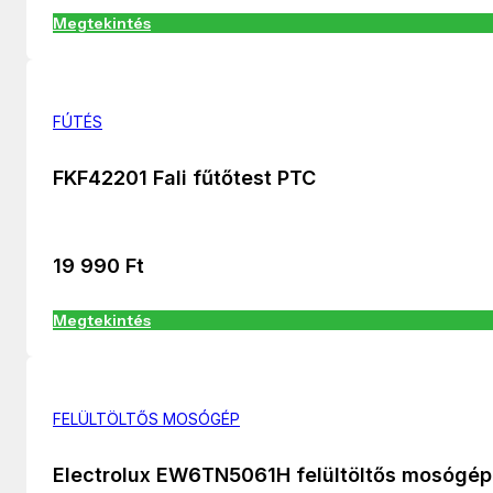
Megtekintés
FÚTÉS
FKF42201 Fali fűtőtest PTC
19 990
Ft
Megtekintés
FELÜLTÖLTŐS MOSÓGÉP
Electrolux EW6TN5061H felültöltős mosógép