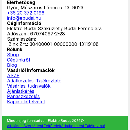
Elérhetőség
Győr, Mészáros Lőrinc u. 13, 9023
+36 20 372 0196
info@ebudai.hu
Céginformáció
Elektro Budai Szaküzlet / Budai Ferenc e.v.
Adószám: 67074097-2-28
Számlaszám:
‎ Binx Zrt.: 30400001-00000000-13119108
Rólunk
Shop
Cégünkről
Blog
Vásárlói információk
ÁSZF
Adatkezelési Tájékoztató
Vásárlási tudnivalók
Ajánlatkérés
Panaszkezelés
Kapcsolatfelvétel
Minden jog fenntartva – Elektro Budai, 2026©
Általános Szerződési Feltételek
Adatkezelési Tájékoztató