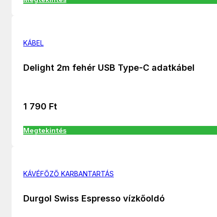
KÁBEL
Delight 2m fehér USB Type-C adatkábel
1 790
Ft
Megtekintés
KÁVÉFŐZŐ KARBANTARTÁS
Durgol Swiss Espresso vízkőoldó