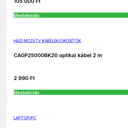
105 000
Ft
Megtekintés
HÁZI MOZI/TV KÁBELEK/OKOSÍTÓK
CAGP25000BK20 optikai kábel 2 m
2 990
Ft
Megtekintés
LAPTOP/PC