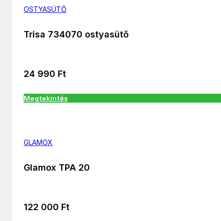
OSTYASÜTŐ
Trisa 734070 ostyasütő
24 990
Ft
Megtekintés
GLAMOX
Glamox TPA 20
122 000
Ft