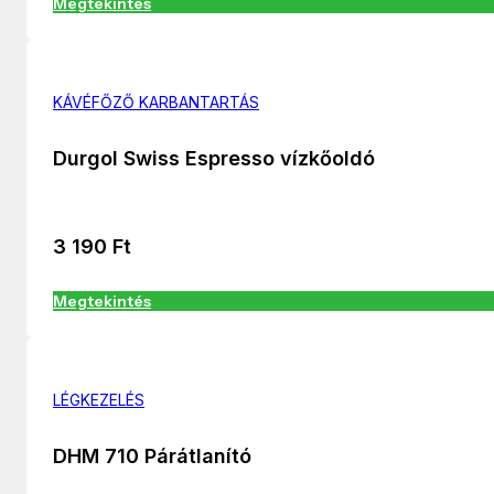
Megtekintés
KÁVÉFŐZŐ KARBANTARTÁS
Durgol Swiss Espresso vízkőoldó
3 190
Ft
Megtekintés
LÉGKEZELÉS
DHM 710 Párátlanító