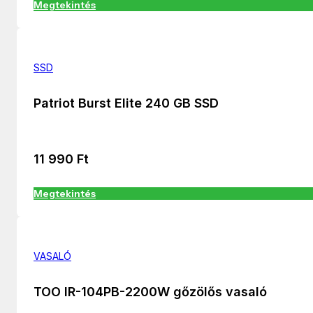
Megtekintés
SSD
Patriot Burst Elite 240 GB SSD
11 990
Ft
Megtekintés
VASALÓ
TOO IR-104PB-2200W gőzölős vasaló