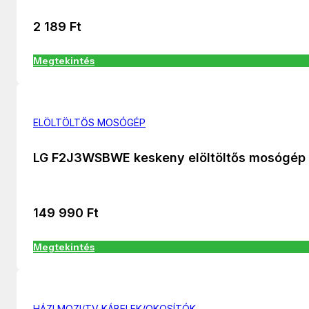
2 189
Ft
Megtekintés
ELÖLTÖLTŐS MOSÓGÉP
LG F2J3WSBWE keskeny elöltöltős mosógép
149 990
Ft
Megtekintés
HÁZI MOZI/TV KÁBELEK/OKOSÍTÓK