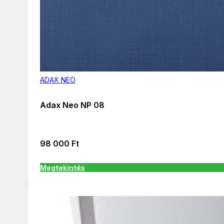
ADAX NEO
Adax Neo NP 08
98 000
Ft
Megtekintés