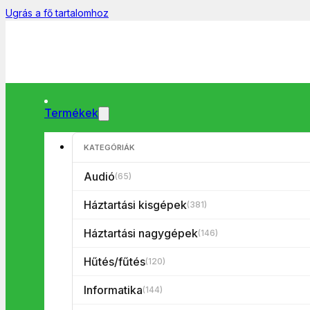
Ugrás a fő tartalomhoz
Termékek
KATEGÓRIÁK
Főoldal
/
Informatika
/
HDD/SSD
/
SSD
/
Patriot Burst Elite 240 G
Audió
(65)
Háztartási kisgépek
(381)
Háztartási nagygépek
(146)
Hűtés/fűtés
(120)
Informatika
(144)