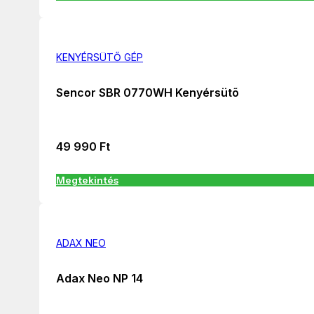
KENYÉRSÜTŐ GÉP
Sencor SBR 0770WH Kenyérsütõ
49 990
Ft
Megtekintés
ADAX NEO
Adax Neo NP 14