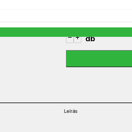
11 990
Ft
1 készleten
db
Patriot Burst Elite 240 GB SSD me
Leírás