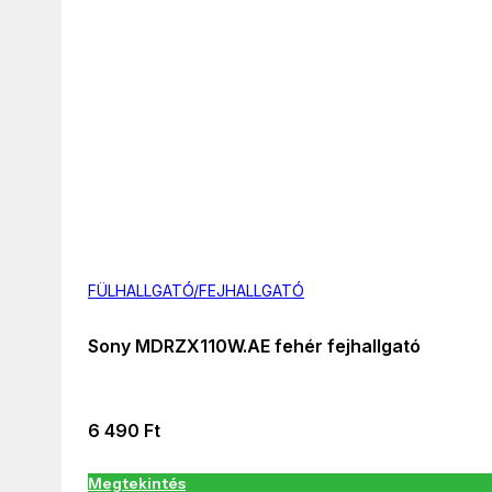
FÜLHALLGATÓ/FEJHALLGATÓ
Sony MDRZX110W.AE fehér fejhallgató
6 490
Ft
Megtekintés