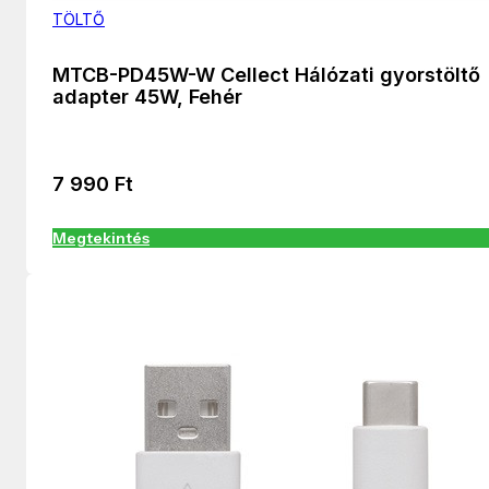
TÖLTŐ
MTCB-PD45W-W Cellect Hálózati gyorstöltő
adapter 45W, Fehér
7 990
Ft
Megtekintés