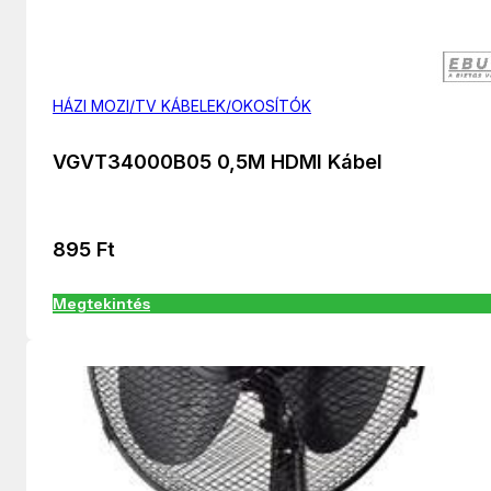
HÁZI MOZI/TV KÁBELEK/OKOSÍTÓK
VGVT34000B05 0,5M HDMI Kábel
895
Ft
Megtekintés