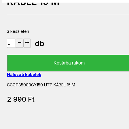
KÁBEL 15 M
3 készleten
db
CCGT85000GY150 UTP KÁBEL 15 M mennyiség
Kosárba rakom
Hálózati kábelek
CCGT85000GY150 UTP KÁBEL 15 M
2 990
Ft