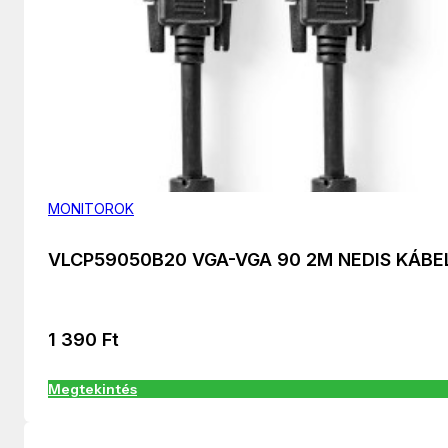
MONITOROK
VLCP59050B20 VGA-VGA 90 2M NEDIS KÁBE
1 390
Ft
Megtekintés