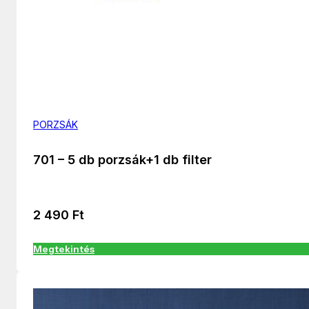
PORZSÁK
701 – 5 db porzsák+1 db filter
2 490
Ft
Megtekintés