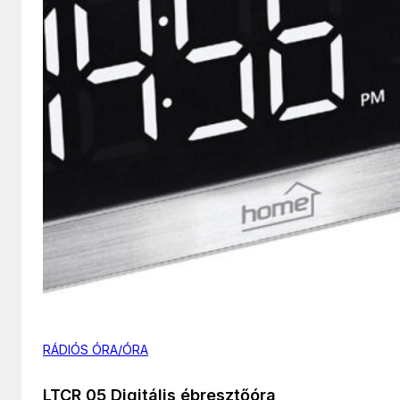
RÁDIÓS ÓRA/ÓRA
LTCR 05 Digitális ébresztőóra