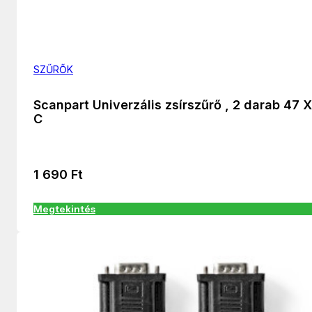
SZŰRŐK
Scanpart Univerzális zsírszűrő , 2 darab 47 
C
1 690
Ft
Megtekintés