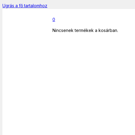
Ugrás a fő tartalomhoz
0
Nincsenek termékek a kosárban.
Főoldal
/
Informatika
/
Hálózati kábelek
/
CCGT85000GY150 UTP
KÁBEL 15 M