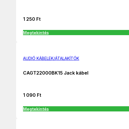
1 250
Ft
Megtekintés
AUDIÓ KÁBELEK/ÁTALAKÍTÓK
CAGT22000BK15 Jack kábel
1 090
Ft
Megtekintés