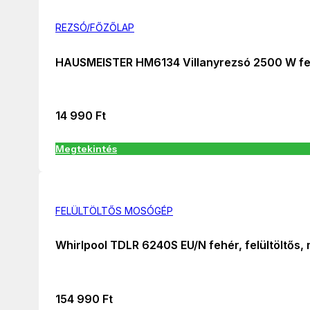
REZSÓ/FŐZŐLAP
HAUSMEISTER HM6134 Villanyrezsó 2500 W f
14 990
Ft
Megtekintés
FELÜLTÖLTŐS MOSÓGÉP
Whirlpool TDLR 6240S EU/N fehér, felültöltős,
154 990
Ft