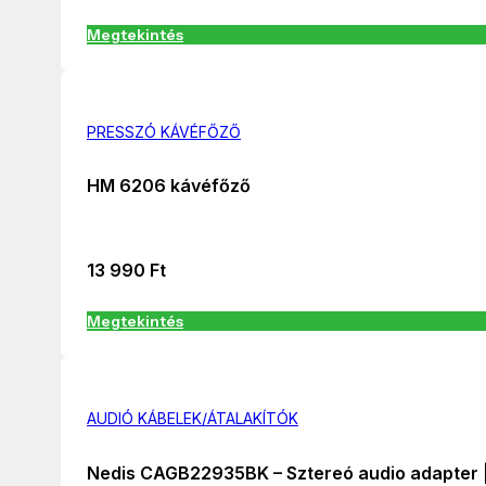
Megtekintés
PRESSZÓ KÁVÉFŐZŐ
HM 6206 kávéfőző
13 990
Ft
Megtekintés
AUDIÓ KÁBELEK/ÁTALAKÍTÓK
Nedis CAGB22935BK – Sztereó audio adapter | 