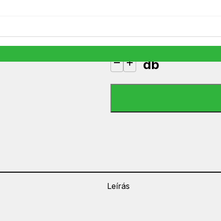
7 607
Ft
1 készleten
db
MSW-11 Hajszárító 2200W mennyi
Leírás