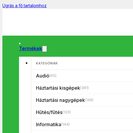
Ugrás a fő tartalomhoz
Termékek
KATEGÓRIÁK
Főoldal
/
Háztartási kisgépek
/
Szépségápolás/egészség
/
Haj
Audió
(65)
Háztartási kisgépek
(381)
Háztartási nagygépek
(146)
Hűtés/fűtés
(120)
Informatika
(144)