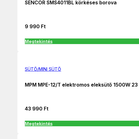
SENCOR SMS4011BL körkéses borova
9 990
Ft
Megtekintés
SÜTŐ/MINI SÜTŐ
MPM MPE-12/T elektromos eleksütő 1500W 23 l
43 990
Ft
Megtekintés